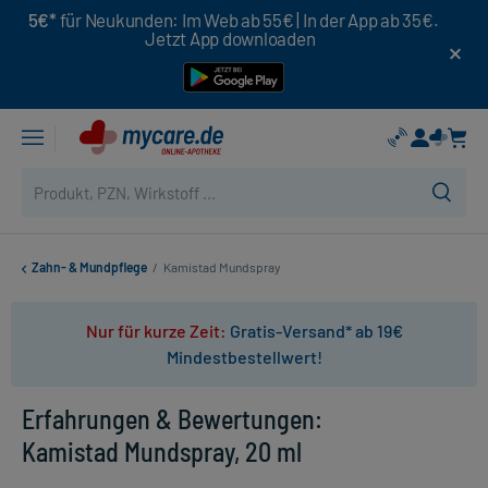
5€*
für Neukunden: Im Web ab 55€ | In der App ab 35€.
Jetzt App downloaden
Zahn- & Mundpflege
/
Kamistad Mundspray
Nur für kurze Zeit:
Gratis-Versand* ab 19€
Mindestbestellwert!
Erfahrungen & Bewertungen:
Kamistad Mundspray, 20 ml