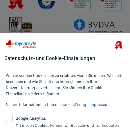
Datenschutz- und Cookie-Einstellungen
Wir verwenden Cookies um zu erfahren, wann Sie unsere Webseite
besuchen und wie Sie mit uns interagieren, um Ihre
Nutzererfahrung zu verbessern. Sie können Ihre Cookie-
Alle Preise gelten inkl. MwSt., ggf. zzgl. Versandkosten
Einstellungen jederzeit ändern.
Informationen auf dieser Website werden ausschließlich für
informative Zwecke zur Verfügung gestellt. Sie ersetzen keinesfalls
Nähere Informationen:
Datenschutzerklärung
Impressum
die Untersuchung und Behandlung durch einen Arzt. Bitte
beachten Sie, dass hierdurch weder Diagnosen gestellt noch
Google Analytics
Therapien eingeleitet werden können. | Diese Webseite benutzt
Google Analytics. Lesen Sie bitte dazu die wichtigen Hinweise in
Mit diesen Cookies können wir Besuche und Trafficquellen