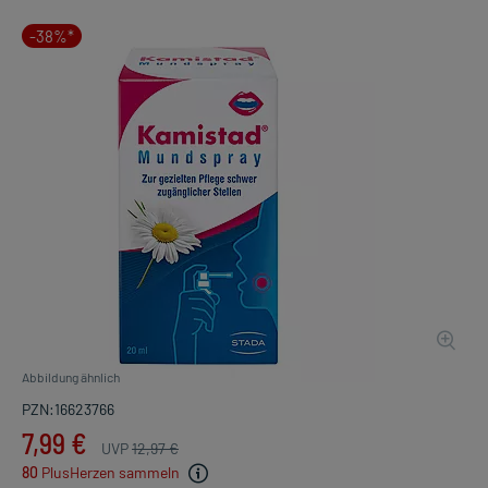
-38%*
Abbildung ähnlich
PZN:16623766
7,99 €
UVP
12,97 €
80
PlusHerzen sammeln