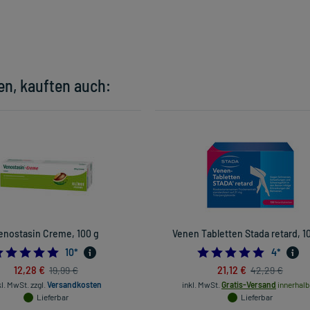
en, kauften auch:
enostasin Creme, 100 g
Venen Tabletten Stada retard, 1
4.9
5.0
10
*
4
*
12,28 €
21,12 €
19,99 €
42,29 €
kl. MwSt.
zzgl.
Versandkosten
inkl. MwSt.
Gratis-Versand
innerhalb
Lieferbar
Lieferbar