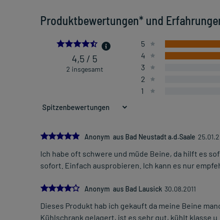
Produktbewertungen* und Erfahrunge
4.5
5
4
4,5 / 5
3
2 insgesamt
2
1
5.0
Anonym aus Bad Neustadt a.d.Saale
25.01.
Ich habe oft schwere und müde Beine, da hilft es sof
sofort. Einfach ausprobieren. Ich kann es nur empfe
4.0
Anonym aus Bad Lausick
30.08.2011
Dieses Produkt hab ich gekauft da meine Beine man
Kühlschrank gelagert, ist es sehr gut, kühlt klasse