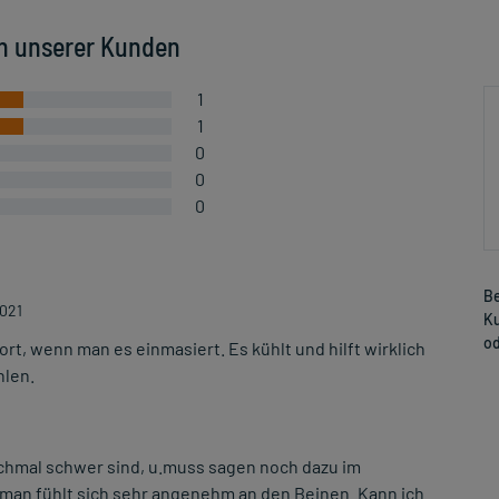
n unserer Kunden
1
1
0
0
0
Be
2021
Ku
od
ort, wenn man es einmasiert. Es kühlt und hilft wirklich
hlen.
chmal schwer sind, u.muss sagen noch dazu im
 u.man fühlt sich sehr angenehm an den Beinen. Kann ich