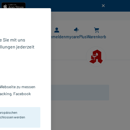
n
E-Rezept App
Anmelden
mycarePlus
Warenkorb
 Sie mit uns
llungen jederzeit
r Webseite zu messen
Tracking, Facebook
uropäischen
eschlossen werden
und schwerer Beine.