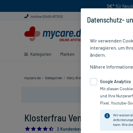
5€*
für Neuk
Hotline 03491-877012
Datenschutz- un
Wir verwenden Cooki
interagieren, um Ihr
Kategorien
Marken
Ratgeber
E-Rezept ei
ändern.
Nähere Information
mycare.de
/
Kategorien
/
Herz, Kreislauf & Venen
/
Durchblutungsfö
Google Analytics
Mit diesen Cookie
und Ihre Nutzerer
Pixel, Youtube-Soc
Klosterfrau Venengold Bein-G
Wir weisen d
Anforderunge
kann. Wie die
4.5
2 Kundenbewertungen*