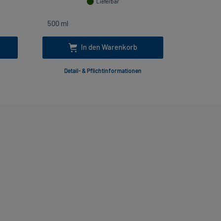
Lieferbar
In den Warenkorb
Detail- & Pflichtinformationen
Deta