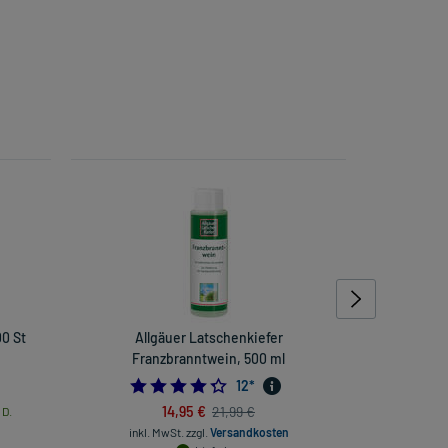
00 St
Allgäuer Latschenkiefer
Venos
Franzbranntwein, 500 ml
4.333333333333333
12
*
14,95 €
21,99 €
 D.
inkl
inkl. MwSt.
zzgl.
Versandkosten