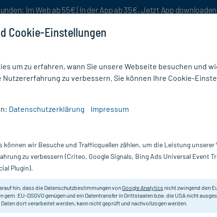
unden: Im Web ab 55€ | In der App ab 35€. Jetzt App downloade
d Cookie-Einstellungen
es um zu erfahren, wann Sie unsere Webseite besuchen und wie
e Nutzererfahrung zu verbessern. Sie können Ihre Cookie-Einste
nlösen
Rezeptur
Aktion %
en:
Datenschutzerklärung
Impressum
rdernde Salbe
/
Klosterfrau Venengold Bein-Gel
s können wir Besuche und Trafficquellen zählen, um die Leistung unsere
Nur für kurze Zeit:
Gratis-Versand* ab 19€ Mindestbestellwert!
fahrung zu verbessern (Criteo, Google Signals, Bing Ads Universal Event 
ial Plugin).
el, 150 ml
Klosterfrau
arauf hin, dass die Datenschutzbestimmungen von
Google Analytics
nicht zwingend den E
n gem. EU-DSGVO genügen und ein Datentransfer in Drittstaaten bzw. die USA nicht ausg
 Daten dort verarbeitet werden, kann nicht geprüft und nachvollzogen werden.
Zur Pflege und Erfrischung müder 