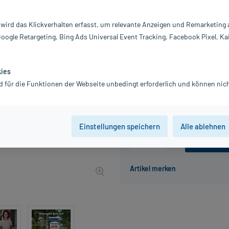
Darreichung:
Ge
Inhalt:
15
 wird das Klickverhalten erfasst, um relevante Anzeigen und Remarketing
PZN:
0
Google Retargeting, Bing Ads Universal Event Tracking, Facebook Pixel, Ka
Hersteller:
M
6,77 €
UVP
7,89 €
68
Plus
kies
inkl. MwSt.
zzgl.
Versandkosten
d für die Funktionen der Webseite unbedingt erforderlich und können nich
Grundpreis: 45,13 € / l
Einstellungen speichern
Alle ablehnen