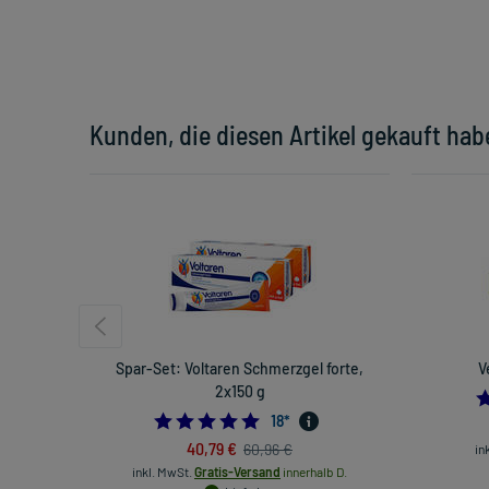
Kunden, die diesen Artikel gekauft hab
Spar-Set: Voltaren Schmerzgel forte,
V
2x150 g
5.0
18
*
40,79 €
60,96 €
in
inkl. MwSt.
Gratis-Versand
innerhalb D.