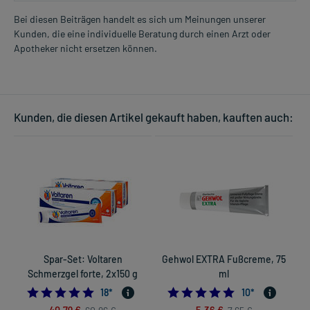
Apotheker.
Bei diesen Beiträgen handelt es sich um Meinungen unserer
Kunden, die eine individuelle Beratung durch einen Arzt oder
Für die Information an dieser Stelle werden vor allem
Apotheker nicht ersetzen können.
Nebenwirkungen berücksichtigt, die bei mindestens einem von
1.000 behandelten Patienten auftreten.
Zusammensetzung:
Kunden, die diesen Artikel gekauft haben, kauften auch:
Arnikablüten-Extrakt (1:3,5-4,5); Auszugsmittel:
Wirkstoff
100 mg
Sonnenblumenöl
Hilfsstoff
Tocopherolgemisch
+
Hilfsstoff
Phospholipide aus Sojabohnen, entölt
+
Hilfsstoff
Cetylstearylalkohol, emulgierender (Typ A)
30 mg
Hilfsstoff
Glycerolmonooleat
+
Hilfsstoff
Glycerol 85%
+
Hilfsstoff
Wasser, gereinigtes
+
Hilfsstoff
Cetylalkohol
25 mg
Spar-Set: Voltaren
Gehwol EXTRA Fußcreme, 75
Hilfsstoff
Stearinsäure
+
Schmerzgel forte, 2x150 g
ml
Hilfsstoff
Benzylalkohol
10 mg
5.0
5.0
18
*
10
*
40,79 €
5,36 €