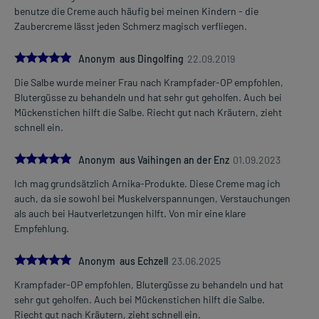
benutze die Creme auch häufig bei meinen Kindern - die
Zaubercreme lässt jeden Schmerz magisch verfliegen.
Art der Anwendung?
Tragen Sie das Arzneimittel auf die betroffene(n) Hautstelle(n) auf.
5.0
Massieren Sie das Arzneimittel danach leicht ein. Waschen Sie
Anonym aus Dingolfing
22.09.2019
nach der Anwendung gründlich die Hände. Vermeiden Sie den
Die Salbe wurde meiner Frau nach Krampfader-OP empfohlen,
versehentlichen Kontakt mit Schleimhäuten, Augen und offenen
Blutergüsse zu behandeln und hat sehr gut geholfen. Auch bei
Hautstellen.
Mückenstichen hilft die Salbe. Riecht gut nach Kräutern, zieht
schnell ein.
Dauer der Anwendung?
Ohne ärztlichen Rat sollten Sie das Arzneimittel nicht länger als 1-2
5.0
Anonym aus Vaihingen an der Enz
01.09.2023
Wochen anwenden. Bei länger anhaltenden oder regelmäßig
wiederkehrenden Beschwerden sollten sie Ihren Arzt aufsuchen.
Ich mag grundsätzlich Arnika-Produkte. Diese Creme mag ich
auch, da sie sowohl bei Muskelverspannungen, Verstauchungen
Überdosierung?
als auch bei Hautverletzungen hilft. Von mir eine klare
Bei einer Überdosierung kann es unter anderem zu Juckreiz und
Empfehlung.
Hautrötungen kommen. Setzen Sie sich bei dem Verdacht auf eine
Überdosierung umgehend mit einem Arzt in Verbindung.
5.0
Anonym aus Echzell
23.06.2025
Anwendung vergessen?
Krampfader-OP empfohlen, Blutergüsse zu behandeln und hat
Setzen Sie die Anwendung zum nächsten vorgeschriebenen
sehr gut geholfen. Auch bei Mückenstichen hilft die Salbe.
Zeitpunkt ganz normal (also nicht mit der doppelten Menge) fort.
Riecht gut nach Kräutern, zieht schnell ein.