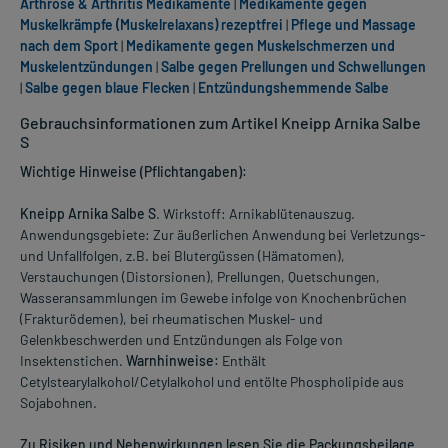
Arthrose & Arthritis Medikamente
|
Medikamente gegen
Muskelkrämpfe (Muskelrelaxans) rezeptfrei
|
Pflege und Massage
nach dem Sport
|
Medikamente gegen Muskelschmerzen und
Muskelentzündungen
|
Salbe gegen Prellungen und Schwellungen
|
Salbe gegen blaue Flecken
|
Entzündungshemmende Salbe
Gebrauchsinformationen zum Artikel Kneipp Arnika Salbe
S
Wichtige Hinweise (Pflichtangaben):
Kneipp Arnika Salbe S
. Wirkstoff: Arnikablütenauszug.
Anwendungsgebiete: Zur äußerlichen Anwendung bei Verletzungs-
und Unfallfolgen, z.B. bei Blutergüssen (Hämatomen),
Verstauchungen (Distorsionen), Prellungen, Quetschungen,
Wasseransammlungen im Gewebe infolge von Knochenbrüchen
(Frakturödemen), bei rheumatischen Muskel- und
Gelenkbeschwerden und Entzündungen als Folge von
Insektenstichen.
Warnhinweise:
Enthält
Cetylstearylalkohol/Cetylalkohol und entölte Phospholipide aus
Sojabohnen.
Zu Risiken und Nebenwirkungen lesen Sie die Packungsbeilage