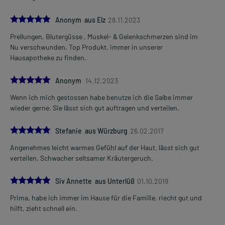
Generell gilt: Achten Sie vor allem bei Säuglingen, Kleinkindern und
5.0
Anonym aus Elz
28.11.2023
älteren Menschen auf eine gewissenhafte Dosierung. Im
Prellungen, Blutergüsse , Muskel- & Gelenkschmerzen sind im
Zweifelsfalle fragen Sie Ihren Arzt oder Apotheker nach etwaigen
Nu verschwunden. Top Produkt, immer in unserer
Auswirkungen oder Vorsichtsmaßnahmen.
Hausapotheke zu finden.
Eine vom Arzt verordnete Dosierung kann von den Angaben der
5.0
Packungsbeilage abweichen. Da der Arzt sie individuell abstimmt,
Anonym
14.12.2023
sollten Sie das Arzneimittel daher nach seinen Anweisungen
Wenn ich mich gestossen habe benutze ich die Salbe immer
anwenden.
wieder gerne. Sie lässt sich gut auftragen und verteilen.
5.0
Gegenanzeigen:
Stefanie aus Würzburg
26.02.2017
Was spricht gegen eine Anwendung?
Angenehmes leicht warmes Gefühl auf der Haut, lässt sich gut
verteilen. Schwacher seltsamer Kräutergeruch.
- Überempfindlichkeit gegen die Inhaltsstoffe
- Offene Wunden
5.0
Siv Annette aus Unterlüß
01.10.2019
Welche Altersgruppe ist zu beachten?
Prima, habe ich immer im Hause für die Familie, riecht gut und
- Kinder unter 12 Jahren: Das Arzneimittel sollte in dieser
hilft, zieht schnell ein.
Altersgruppe in der Regel nicht angewendet werden.