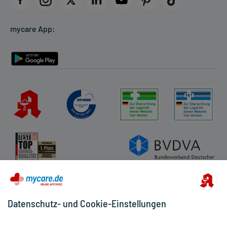
Cookie-Einstellungen
mycare App:
Rückgabe/Widerruf
Barrierefreiheitserklärung
Datenschutz- und Cookie-Einstellungen