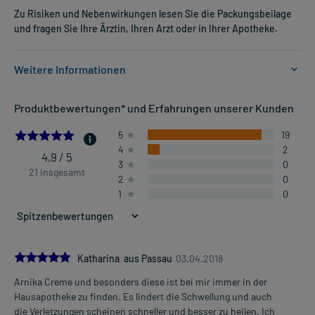
Zu Risiken und Nebenwirkungen lesen Sie die Packungsbeilage
und fragen Sie Ihre Ärztin, Ihren Arzt oder in Ihrer Apotheke.
Weitere Informationen
Anwendungsgebiete:
Produktbewertungen* und Erfahrungen unserer Kunden
- Sport- und Unfallverletzungen, wie:
- Blutergüsse
4.904761904761905
5
19
- Prellungen und Verstauchungen
4
2
- Quetschungen
4,9 / 5
3
0
- Schmerzhafte Schwellungen nach Verletzungen
21 insgesamt
2
0
- Rheumatische Beschwerden, unterstützende Behandlung, v.a. in
1
0
den Muskeln und Gelenken
- Entzündungen von Insektenstichen
Dosierung und Anwendungshinweise:
5.0
Katharina aus Passau
03.04.2018
Jugendliche ab 12 Jahren und Erwachsene
Arnika Creme und besonders diese ist bei mir immer in der
eine ausreichende Menge
Mehr anzeigen
Hausapotheke zu finden. Es lindert die Schwellung und auch
mehrmals täglich
die Verletzungen scheinen schneller und besser zu heilen. Ich
verteilt über den Tag