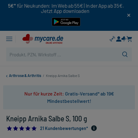
5€*
für Neukunden: Im Web ab 55€ | In der App ab 35€.
Jetzt App downloaden
Arthrose & Arthritis
/
Kneipp Arnika Salbe S
Nur für kurze Zeit:
Gratis-Versand* ab 19€
Mindestbestellwert!
Kneipp Arnika Salbe S, 100 g
4.904761904761905
21 Kundenbewertungen*