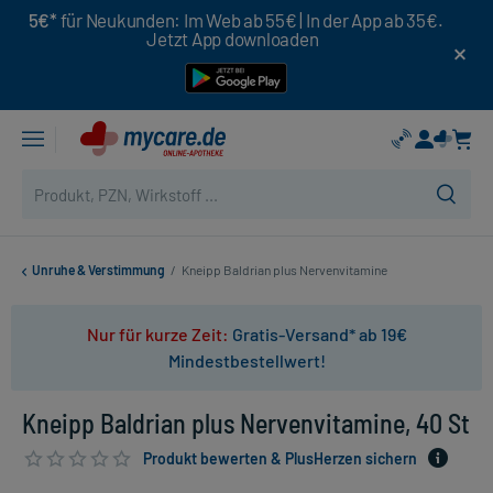
5€*
für Neukunden: Im Web ab 55€ | In der App ab 35€.
Jetzt App downloaden
Unruhe & Verstimmung
/
Kneipp Baldrian plus Nervenvitamine
Nur für kurze Zeit:
Gratis-Versand* ab 19€
Mindestbestellwert!
Kneipp Baldrian plus Nervenvitamine, 40 St
Produkt bewerten & PlusHerzen sichern