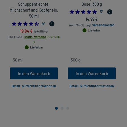
Schuppenflechte,
Dose, 300 g
Milchschorf und Kopfgneis,
5.0
3
*
50 ml
14,99 €
4.5
4
*
inkl. MwSt.
zzgl.
Versandkosten
19,84 €
Lieferbar
24,80 €
inkl. MwSt.
Gratis-Versand
innerhalb
D.
Lieferbar
In den Warenkorb
In den Warenkorb
Detail- & Pflichtinformationen
Detail- & Pflichtinformationen