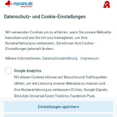
Datenschutz- und Cookie-Einstellungen
Wir verwenden Cookies um zu erfahren, wann Sie unsere Webseite
besuchen und wie Sie mit uns interagieren, um Ihre
Nutzererfahrung zu verbessern. Sie können Ihre Cookie-
Alle Preise gelten inkl. MwSt., ggf. zzgl. Versandkosten
Einstellungen jederzeit ändern.
Informationen auf dieser Website werden ausschließlich für
informative Zwecke zur Verfügung gestellt. Sie ersetzen keinesfalls
Nähere Informationen:
Datenschutzerklärung
Impressum
die Untersuchung und Behandlung durch einen Arzt. Bitte
beachten Sie, dass hierdurch weder Diagnosen gestellt noch
Google Analytics
Therapien eingeleitet werden können. | Diese Webseite benutzt
Mit diesen Cookies können wir Besuche und Trafficquellen
Google Analytics. Lesen Sie bitte dazu die wichtigen Hinweise in
unserer Datenschutzerklärung. Für den Widerruf einer Bestellung
zählen, um die Leistung unserer Webseite zu messen und
nutzen Sie das Formular:
Ihre Nutzererfahrung zu verbessern (Criteo, Google Signals,
Bing Ads Universal Event Tracking, Facebook Pixel,
Vertrag widerrufen
Youtube-Social Plugin).
Einstellungen speichern
Wir weisen darauf hin, dass die
Datenschutzbestimmungen von
Google Analytics
nicht