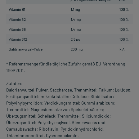
Vitamin B1
1,1 mg
100 %
Vitamin B2
1,4 mg
100 %
Vitamin B6
1,4 mg
100 %
Vitamin B12
2,5 µg
100 %
Baldrianwurzel-Pulver
200 mg
k.A.
* Referenzmenge für die tägliche Zufuhr gemäß EU-Verordnung
1169/2011.
Zutaten:
Baldrianwurzel-Pulver, Saccharose, Trennmittel: Talkum;
Laktose
,
Festigungsmittel: mikrokristalline Cellulose; Stabilisator:
Polyvinylpyrrolidon; Verdickungsmittel: Gummi arabicum;
Trennmittel: Magnesiumsalze von Speisefettsäuren;
Überzugsmittel: Schellack; Trennmittel: Siliciumdioxid;
Überzugsmittel: Polyethylenglycol, Bienenwachs und
Carnaubawachs; Riboflavin, Pyridoxinhydrochlorid,
Thiaminmononitrat, Cyanocobalamin.