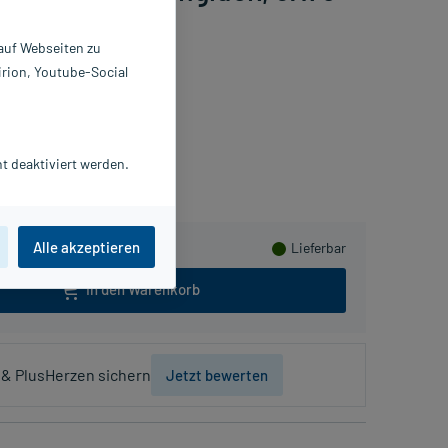
 auf Webseiten zu
irion, Youtube-Social
meln
t deaktiviert werden.
Alle akzeptieren
Lieferbar
In den Warenkorb
& PlusHerzen sichern
Jetzt bewerten