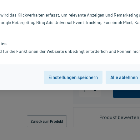
ml
 wird das Klickverhalten erfasst, um relevante Anzeigen und Remarketing
Google Retargeting, Bing Ads Universal Event Tracking, Facebook Pixel, Ka
PZN:14179712
5,99 €
kies
60
PlusHerzen sam
d für die Funktionen der Webseite unbedingt erforderlich und können nich
inkl. MwSt.
zzgl.
Versandkosten
Grundpreis: 26,62 € / l
Einstellungen speichern
Alle ablehnen
Produkt bewerten 
Zurück zum Produkt