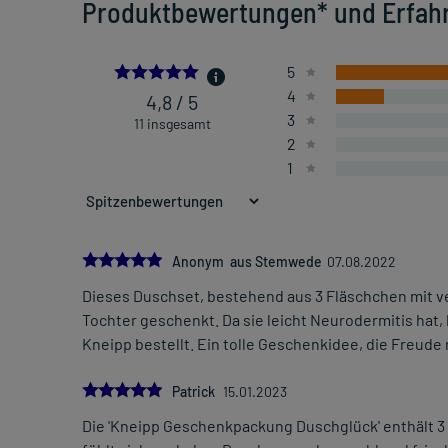
Produktbewertungen* und Erfah
4.818181818181818
5
4
4,8 / 5
3
11 insgesamt
2
1
5.0
Anonym aus Stemwede
07.08.2022
Dieses Duschset, bestehend aus 3 Fläschchen mit 
Tochter geschenkt. Da sie leicht Neurodermitis hat,
Kneipp bestellt. Ein tolle Geschenkidee, die Freude
5.0
Patrick
15.01.2023
Die 'Kneipp Geschenkpackung Duschglück' enthält 3 