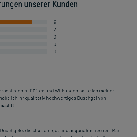
rungen unserer Kunden
9
2
0
0
0
verschiedenen Düften und Wirkungen hatte ich meiner
 habe ich ihr qualitativ hochwertiges Duschgel von
 macht!
Duschgele, die alle sehr gut und angenehm riechen. Man