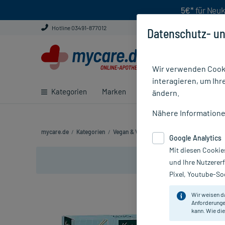
5€*
für Neuk
Hotline 03491-877012
Datenschutz- un
Wir verwenden Cooki
interagieren, um Ihr
Kategorien
Marken
Ratgeber
E-Rezept ei
ändern.
Nähere Information
mycare.de
/
Kategorien
/
Vegan & Vegetarisch
/
Kosmetik
/
Körper
Google Analytics
Mit diesen Cookie
und Ihre Nutzerer
Pixel, Youtube-Soc
Wir weisen d
Anforderunge
kann. Wie die