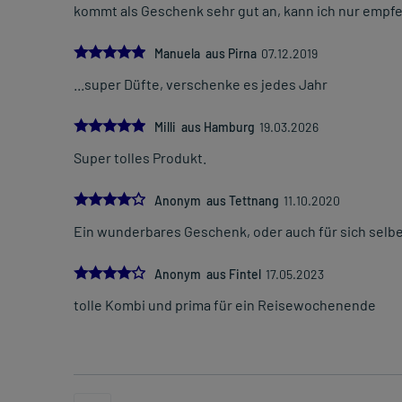
kommt als Geschenk sehr gut an, kann ich nur empf
5.0
Manuela aus Pirna
07.12.2019
...super Düfte, verschenke es jedes Jahr
5.0
Milli aus Hamburg
19.03.2026
Super tolles Produkt.
4.0
Anonym aus Tettnang
11.10.2020
Ein wunderbares Geschenk, oder auch für sich selber
4.0
Anonym aus Fintel
17.05.2023
tolle Kombi und prima für ein Reisewochenende