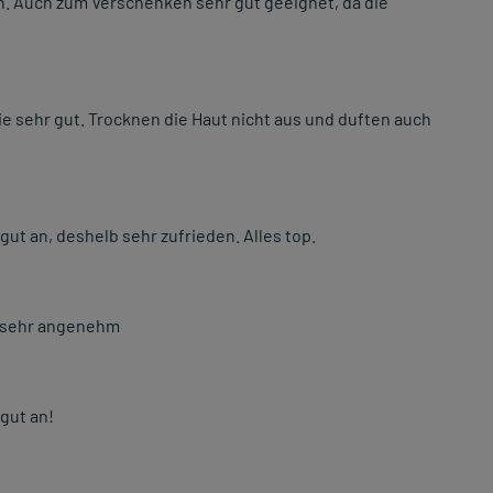
h. Auch zum Verschenken sehr gut geeignet, da die
e sehr gut. Trocknen die Haut nicht aus und duften auch
t an, deshelb sehr zufrieden. Alles top.
 sehr angenehm
gut an!