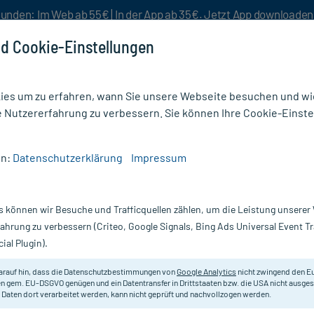
unden: Im Web ab 55€ | In der App ab 35€. Jetzt App downloade
d Cookie-Einstellungen
es um zu erfahren, wann Sie unsere Webseite besuchen und wie
e Nutzererfahrung zu verbessern. Sie können Ihre Cookie-Einste
nlösen
Rezeptur
Aktion %
en:
Datenschutzerklärung
Impressum
/
Kneipp Geschenkpackung Duschglück
s können wir Besuche und Trafficquellen zählen, um die Leistung unsere
Nur für kurze Zeit:
Gratis-Versand* ab 19€ Mindestbestellwert!
fahrung zu verbessern (Criteo, Google Signals, Bing Ads Universal Event 
ial Plugin).
Erfahrungen & B
arauf hin, dass die Datenschutzbestimmungen von
Google Analytics
nicht zwingend den E
n gem. EU-DSGVO genügen und ein Datentransfer in Drittstaaten bzw. die USA nicht ausg
 Daten dort verarbeitet werden, kann nicht geprüft und nachvollzogen werden.
Kneipp Geschenk