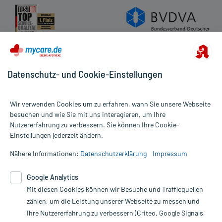
Datenschutz- und Cookie-Einstellungen
Wir verwenden Cookies um zu erfahren, wann Sie unsere Webseite
besuchen und wie Sie mit uns interagieren, um Ihre
Nutzererfahrung zu verbessern. Sie können Ihre Cookie-
Alle Preise gelten inkl. MwSt., ggf. zzgl. Versandkosten
Einstellungen jederzeit ändern.
Informationen auf dieser Website werden ausschließlich für
informative Zwecke zur Verfügung gestellt. Sie ersetzen keinesfalls
Nähere Informationen:
Datenschutzerklärung
Impressum
die Untersuchung und Behandlung durch einen Arzt. Bitte
beachten Sie, dass hierdurch weder Diagnosen gestellt noch
Google Analytics
Therapien eingeleitet werden können. | Diese Webseite benutzt
Google Analytics. Lesen Sie bitte dazu die wichtigen Hinweise in
Mit diesen Cookies können wir Besuche und Trafficquellen
unserer Datenschutzerklärung. Für den Widerruf einer Bestellung
zählen, um die Leistung unserer Webseite zu messen und
nutzen Sie das Formular:
Ihre Nutzererfahrung zu verbessern (Criteo, Google Signals,