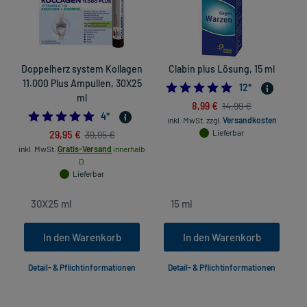
Doppelherz system Kollagen
Clabin plus Lösung, 15 ml
11.000 Plus Ampullen, 30X25
4.8333333333333
12
*
ml
8,99 €
14,99 €
5.0
4
*
inkl. MwSt.
zzgl.
Versandkosten
29,95 €
Lieferbar
39,95 €
inkl. MwSt.
Gratis-Versand
innerhalb
D.
Lieferbar
In den Warenkorb
In den Warenkorb
Detail- & Pflichtinformationen
Detail- & Pflichtinformationen