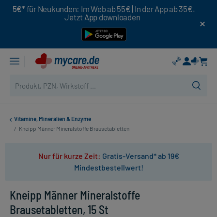
5€*
für Neukunden: Im Web ab 55€ | In der App ab 35€.
Jetzt App downloaden
Vitamine, Mineralien & Enzyme
/
Kneipp Männer Mineralstoffe Brausetabletten
Nur für kurze Zeit:
Gratis-Versand* ab 19€
Mindestbestellwert!
Kneipp Männer Mineralstoffe
Brausetabletten, 15 St