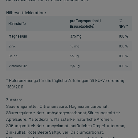
Nährwertdeklaration:
pro Tagesportion (1
%
Nährstoffe
Brausetablette)
NRV**
Magnesium
375 mg
100 %
Zink
10 mg
100 %
Selen
55 µg
100 %
Vitamin B12
2,5 µg
100 %
* Referenzmenge für die tägliche Zufuhr gemäß EU-Verordnung
1169/2011.
Zutaten:
Säuerungsmittel: Citronensäure; Magnesiumcarbonat,
Säureregulator: Natriumhydrogencarbonat;Säuerungsmittel:
Äpfelsäure; Maltodextrin, Maisstärke, natürliche Aromen,
Süßungsmittel: Natriumcyclamat; natürliches Grapefruitaroma,
Zinksulfat, Rote Beete Saftpulver, Calciumcarbonat,