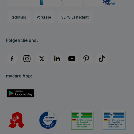
Karriere
Hilfsmittelbox
Engagement
Direktabrechnung PKV
Rechnung
Vorkasse
SEPA-Lastschrift
Partner
Apotheke vor Ort
Kundenbewertungen
Folgen Sie uns:
AGB
Impressum
Datenschutz
Cookie-Einstellungen
mycare App:
Rückgabe/Widerruf
Barrierefreiheitserklärung