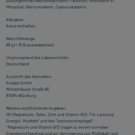
Süßungsmittel:Natriumsaccharin; Farbstoff: Riboflavin-5-
Phosphat; Natriumselenit, Cyanocobalamin.
Allergene:
Keine enthalten.
Nettofüllmenge:
88 g (= 15 Brausetabletten)
Ursprungsland des Lebensmittels:
Deutschland
Anschrift des Herstellers
Kneipp GmbH
Winterhäuser Straße 85
97084 Würzburg
Weitere verpflichtende Angaben:
Mit Magnesium, Selen, Zink und Vitamin B12: Für Leistung
,
1
Energie
, Muskeln
und den Testosteronspiegel
.
1
2
3
Magnesium und Vitamin B12 tragen zu einem normalen
1
Energiestoffwechsel und zur Verringerung von Müdigkeit und