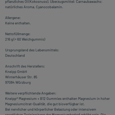
pflanzliches Öl (Kokosnuss), Überzugsmittel: Carnaubawachs;
natürliches Aroma, Cyanocobalamin.
Allergene:
Keine enthalten.
Nettofüllmenge:
216 g (= 60 Weichgummis)
Ursprungsland des Lebensmittels:
Deutschland
Anschrift des Herstellers:
Kneipp GmbH
Winterhäuser Str. 85
97084 Würzburg
Weitere verpflichtende Angaben:
Kneipp® Magnesium + B12 Gummies enthalten Magnesium in hoher
Magnesiumcitrat-Qualität, die gut bioverfügbar ist.
Bei nervlicher und körperlicher Belastung oder intensivem
sportlichen Training kann der Magnesiumbedarf erhöht sein. Die