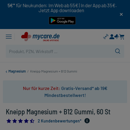
5€*
für Neukunden: Im Web ab 55€ | In der App ab 35€.
Jetzt App downloaden
Magnesium
/
Kneipp Magnesium + B12 Gummi
Nur für kurze Zeit:
Gratis-Versand* ab 19€
Mindestbestellwert!
Kneipp Magnesium + B12 Gummi, 60 St
4.5
2 Kundenbewertungen*