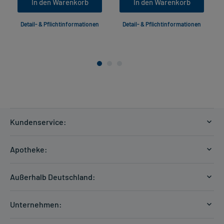
In den Warenkorb
In den Warenkorb
Detail- & Pflichtinformationen
Detail- & Pflichtinformationen
Kundenservice:
Versandkosten
Apotheke:
Zahlungsarten
Ratgeber
Kontakt
Außerhalb Deutschland:
E-Rezept
FAQ
Versandkosten Schweiz
Papierrezept einlösen
Hilfe
Unternehmen:
Formular anfordern
mycarePlus