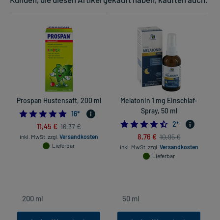
Prospan Hustensaft, 200 ml
Melatonin 1 mg Einschlaf-
Spray, 50 ml
4.875
16
*
4.5
2
*
11,45 €
16,37 €
8,76 €
10,95 €
inkl. MwSt.
zzgl.
Versandkosten
Lieferbar
inkl. MwSt.
zzgl.
Versandkosten
Lieferbar