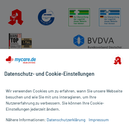
Datenschutz- und Cookie-Einstellungen
Wir verwenden Cookies um zu erfahren, wann Sie unsere Webseite
besuchen und wie Sie mit uns interagieren, um Ihre
Nutzererfahrung zu verbessern. Sie können Ihre Cookie-
Alle Preise gelten inkl. MwSt., ggf. zzgl. Versandkosten
Einstellungen jederzeit ändern.
Informationen auf dieser Website werden ausschließlich für
informative Zwecke zur Verfügung gestellt. Sie ersetzen keinesfalls
Nähere Informationen:
Datenschutzerklärung
Impressum
die Untersuchung und Behandlung durch einen Arzt. Bitte
beachten Sie, dass hierdurch weder Diagnosen gestellt noch