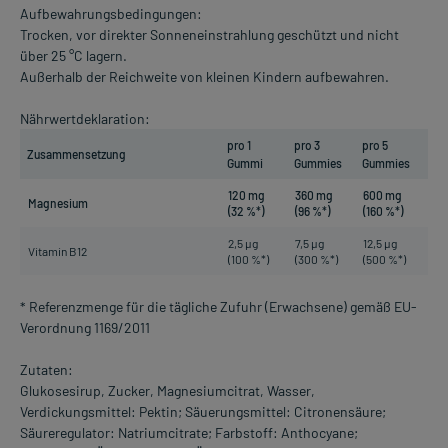
Aufbewahrungsbedingungen:
Trocken, vor direkter Sonneneinstrahlung geschützt und nicht
über 25 °C lagern.
Außerhalb der Reichweite von kleinen Kindern aufbewahren.
Nährwertdeklaration:
pro 1
pro 3
pro 5
Zusammensetzung
Gummi
Gummies
Gummies
120 mg
360 mg
600 mg
Magnesium
(32 %*)
(96 %*)
(160 %*)
2,5 µg
7,5 µg
12,5 µg
Vitamin B12
(100 %*)
(300 %*)
(500 %*)
* Referenzmenge für die tägliche Zufuhr (Erwachsene) gemäß EU-
Verordnung 1169/2011
Zutaten:
Glukosesirup, Zucker, Magnesiumcitrat, Wasser,
Verdickungsmittel: Pektin; Säuerungsmittel: Citronensäure;
Säureregulator: Natriumcitrate; Farbstoff: Anthocyane;