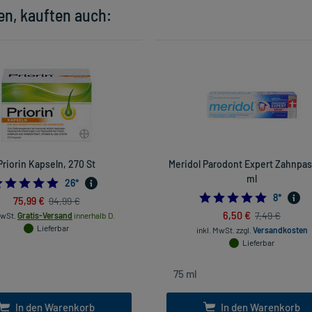
en, kauften auch:
Priorin Kapseln, 270 St
Meridol Parodont Expert Zahnpas
ml
4.961538461538462
26
*
4.875
8
*
75,99 €
94,99 €
6,50 €
7,49 €
MwSt.
Gratis-Versand
innerhalb D.
Lieferbar
inkl. MwSt.
zzgl.
Versandkosten
Lieferbar
In den Warenkorb
In den Warenkorb