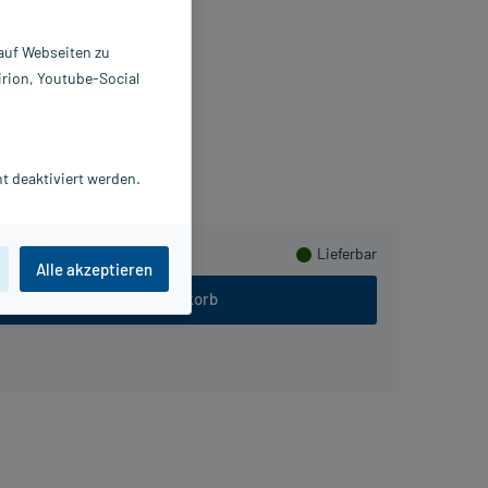
chaum
0 ml
 auf Webseiten zu
0230735
irion, Youtube-Social
neipp GmbH
meln
t deaktiviert werden.
Lieferbar
Alle akzeptieren
In den Warenkorb