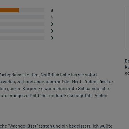
8
4
0
0
0
Be
Ku
od
achgeküsst testen. Natürlich habe ich sie sofort
so weich, zart und angenehm auf der Haut. Zudem lässt er
ür den ganzen Körper. Es war meine erste Schaumdusche
tnote orange verleiht ein rundum Frischegefühl. Vielen
che "Wachgeküsst" testen und bin begeistert! Ich wußte