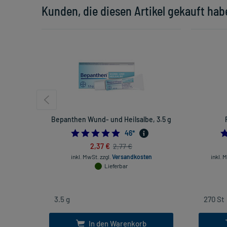
Kunden, die diesen Artikel gekauft hab
Bepanthen Wund- und Heilsalbe, 3.5 g
5.0
46
*
2,37 €
2,77 €
inkl. MwSt.
zzgl.
Versandkosten
inkl. 
Lieferbar
In den Warenkorb