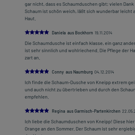
gar nicht, dass es Schaumduschen gibt; vielen Dank
Schaum ist schön weich, läßt sich wunderbar leicht
Haut.
5.0
Daniela aus Bockhorn
19.11.2014
Die Schaumdusche ist einfach klasse, ein ganz ande
ist sehr sinnlich und wohlriechend. Die Pflege der 
zart an.
5.0
Conny aus Naumburg
04.12.2014
Ich finde die Schaum-Dusche von Kneipp extrem geil,
und auch nicht zu übertrieben und durch den Schaum 
empfehlen.
5.0
Regina aus Garmisch-Partenkirchen
22.05.
Ich liebe die Schaumduschen von Kneipp! Diese hie
Orange an den Sommer. Der Schaum ist sehr ergiebi