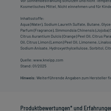
Vor Sonnenbestrahlung schützen und nicht Temperat
Kosmetisches Mittel. Nicht einnehmen und für Kind
Inhaltsstoffe:
Aqua (Water), Sodium Laureth Sulfate, Butane, Glyce
Parfum (Fragrance), Simmondsia Chinensis (Jojoba) S
Citrus Aurantium Dulcis (Orange) Peel Oil, Citrus Para
Oil, Citrus Limon (Lemon) Peel Oil, Limonene, Linalo
Sodium Anisate, Hydroxyethylcellulose, Sorbitol, Cit
Quelle: www.kneipp.com
Stand: 01/2025
Hinweis:
Weiterführende Angaben zum Hersteller f
Produktbewertungen* und Erfahrunge