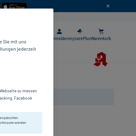
n
E-Rezept App
Anmelden
mycarePlus
Warenkorb
 Sie mit uns
llungen jederzeit
r Webseite zu messen
Tracking, Facebook
uropäischen
eschlossen werden
te und Jojobaöl.