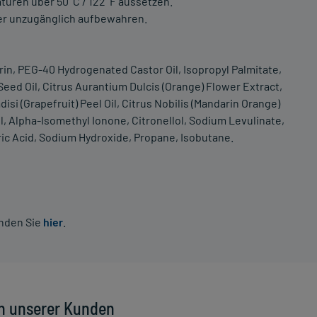
uren über 50°C / 122°F aussetzen.
er unzugänglich aufbewahren.
rin, PEG-40 Hydrogenated Castor Oil, Isopropyl Palmitate,
eed Oil, Citrus Aurantium Dulcis (Orange) Flower Extract,
disi (Grapefruit) Peel Oil, Citrus Nobilis (Mandarin Orange)
ol, Alpha-Isomethyl Ionone, Citronellol, Sodium Levulinate,
ric Acid, Sodium Hydroxide, Propane, Isobutane.
inden Sie
hier
.
n unserer Kunden