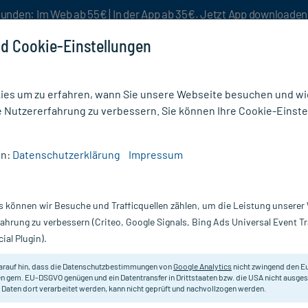
unden: Im Web ab 55€ | In der App ab 35€. Jetzt App downloade
d Cookie-Einstellungen
es um zu erfahren, wann Sie unsere Webseite besuchen und wie
e Nutzererfahrung zu verbessern. Sie können Ihre Cookie-Einste
nlösen
Rezeptur
Aktion %
en:
Datenschutzerklärung
Impressum
Dusche
/
Kneipp Schaum-Dusche Wachgeküsst
s können wir Besuche und Trafficquellen zählen, um die Leistung unsere
Nur für kurze Zeit:
Gratis-Versand* ab 19€ Mindestbestellwert!
fahrung zu verbessern (Criteo, Google Signals, Bing Ads Universal Event 
ial Plugin).
geküsst, 200 ml
Kneipp
arauf hin, dass die Datenschutzbestimmungen von
Google Analytics
nicht zwingend den E
n gem. EU-DSGVO genügen und ein Datentransfer in Drittstaaten bzw. die USA nicht ausg
 Daten dort verarbeitet werden, kann nicht geprüft und nachvollzogen werden.
Natürlich pflegend. Mit Orangenblü