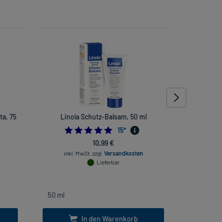
ta, 75
Linola Schutz-Balsam, 50 ml
Voltaren 
5.0
15
*
10,99 €
inkl
inkl. MwSt.
zzgl.
Versandkosten
Lieferbar
In den Warenkorb