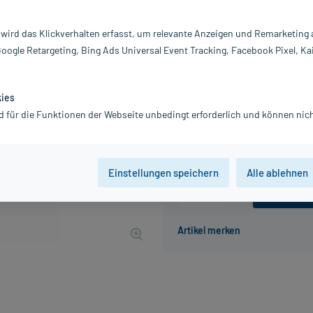
Darreichung:
S
Inhalt:
20
 wird das Klickverhalten erfasst, um relevante Anzeigen und Remarketing
PZN:
1
Google Retargeting, Bing Ads Universal Event Tracking, Facebook Pixel, Ka
Hersteller:
K
4,99 €
50
PlusHerzen sam
kies
inkl. MwSt.
zzgl.
Versandkosten
d für die Funktionen der Webseite unbedingt erforderlich und können nich
Grundpreis: 24,95 € / l
Einstellungen speichern
Alle ablehnen