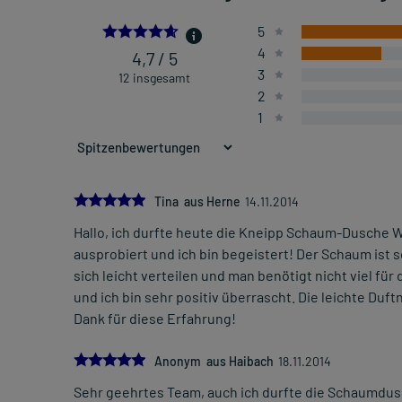
4.666666666666667
5
4
4,7 / 5
3
12 insgesamt
2
1
5.0
Tina aus Herne
14.11.2014
Hallo, ich durfte heute die Kneipp Schaum-Dusche W
ausprobiert und ich bin begeistert! Der Schaum ist 
sich leicht verteilen und man benötigt nicht viel f
und ich bin sehr positiv überrascht. Die leichte Duf
Dank für diese Erfahrung!
5.0
Anonym aus Haibach
18.11.2014
Sehr geehrtes Team, auch ich durfte die Schaumdus