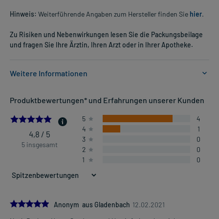
Hinweis:
Weiterführende Angaben zum Hersteller finden Sie
hier
.
Zu Risiken und Nebenwirkungen lesen Sie die Packungsbeilage
und fragen Sie Ihre Ärztin, Ihren Arzt oder in Ihrer Apotheke.
Weitere Informationen
Anwendungsgebiete:
Produktbewertungen* und Erfahrungen unserer Kunden
- Traditionell angewendet zur Unterstützung der Herz-
Kreislauffunktion.
4.8
5
4
4
1
4,8 / 5
3
0
Dosierung und Anwendungshinweise:
5 insgesamt
2
0
Erwachsene
1
0
1-3 Tabletten
3-mal täglich
vor oder nach der Mahlzeit (ca. 1 Stunde)
Die Gesamtdosis sollte nicht ohne Rücksprache mit einem Arzt
5.0
Anonym aus Gladenbach
12.02.2021
oder Apotheker überschritten werden.