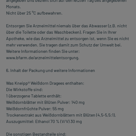
angegeben und bezieht sich auf den letzten Tag des angegebenen
Monats.
Nicht über 25 °C aufbewahren.
Entsorgen Sie Arzneimittel niemals über das Abwasser (z.B. nicht
über die Toilette oder das Waschbecken). Fragen Sie in Ihrer
Apotheke, wie das Arzneimittel zu entsorgen ist, wenn Sie es nicht
mehr verwenden. Sie tragen damit zum Schutz der Umwelt bei.
Weitere Informationen finden Sie unter:
www.bfarm.de/arzneimittelentsorgung.
6. Inhalt der Packung und weitere Informationen
Was Kneipp® Weißdorn Dragees enthalten:
Die Wirkstoffe sind:
1 überzogene Tablette enthält:
Weißdornblätter mit Blüten Pulver: 140 mg
Weißdornfrüchte Pulver: 55 mg
Trockenextrakt aus Weißdornblättern mit Blüten (4,5-5,5:1),
Auszugsmittel: Ethanol 70 % (V/V) 30 mg
Die sonstigen Bestandteile sind: