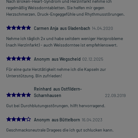
Nach Broken-Heart-Syndrom und Herzinfarkt nehme ich
Mehr anzeigen
regelmäßig Weissdorntabletten. Sie helfen mir gegen
Art der Anwendung?
Herzschmerzen, Druck-Engeggefühle und Rhythmusstörungen.
Nehmen Sie das Arzneimittel mit Flüssigkeit (z.B. 1 Glas Wasser)
ein.
5.0
Carmen Anja aus Gladenbach
14.04.2020
Dauer der Anwendung?
Nehme ich täglich 2x und habe seitdem weniger Herzprobleme
Ohne ärztlichen Rat sollten Sie das Arzneimittel nicht länger als 6
(nach Herzinfarkt) - auch Weissdorntee ist empfehlenswert.
Wochen anwenden. Bei Beschwerden unklarer Ursache und länger
als 2 Wochen anhaltenden Syptomen sollten Sie Ihren Arzt
5.0
Anonym aus Wegscheid
02.12.2025
aufsuchen.
Für eine gute Herztätigkeit nehme ich die Kapseln zur
Überdosierung?
Unterstützung. Bin zufrieden!
Es sind keine Überdosierungserscheinungen bekannt. Im
Zweifelsfall wenden Sie sich an Ihren Arzt.
Reinhard aus Ostfildern-
5.0
Scharnhausen
22.09.2019
Einnahme vergessen?
Gut bei Durchblutungsstörungen, hilft hervorragend.
Setzen Sie die Einnahme zum nächsten vorgeschriebenen
Zeitpunkt ganz normal (also nicht mit der doppelten Menge) fort.
4.0
Anonym aus Büttelborn
16.04.2023
Generell gilt: Achten Sie vor allem bei Säuglingen, Kleinkindern und
Geschmacksneutrale Dragees die ich gut schlucken kann.
älteren Menschen auf eine gewissenhafte Dosierung. Im