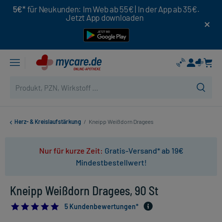
5€*
für Neukunden: Im Web ab 55€ | In der App ab 35€.
Jetzt App downloaden
Herz- & Kreislaufstärkung
/
Kneipp Weißdorn Dragees
Nur für kurze Zeit:
Gratis-Versand* ab 19€
Mindestbestellwert!
Kneipp Weißdorn Dragees, 90 St
4.8
5 Kundenbewertungen*