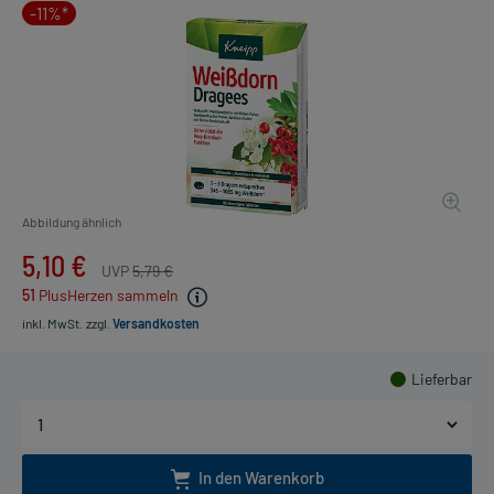
-11%*
Abbildung ähnlich
5,10 €
UVP
5,79 €
51
PlusHerzen sammeln
inkl. MwSt.
zzgl.
Versandkosten
Lieferbar
In den Warenkorb