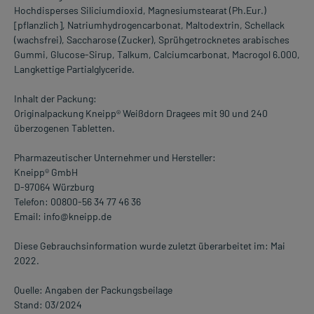
Hochdisperses Siliciumdioxid, Magnesiumstearat (Ph.Eur.)
[pflanzlich], Natriumhydrogencarbonat, Maltodextrin, Schellack
(wachsfrei), Saccharose (Zucker), Sprühgetrocknetes arabisches
Gummi, Glucose-Sirup, Talkum, Calciumcarbonat, Macrogol 6.000,
Langkettige Partialglyceride.
Inhalt der Packung:
Originalpackung Kneipp® Weißdorn Dragees mit 90 und 240
überzogenen Tabletten.
Pharmazeutischer Unternehmer und Hersteller:
Kneipp® GmbH
D-97064 Würzburg
Telefon: 00800-56 34 77 46 36
Email: info@kneipp.de
Diese Gebrauchsinformation wurde zuletzt überarbeitet im: Mai
2022.
Quelle: Angaben der Packungsbeilage
Stand: 03/2024