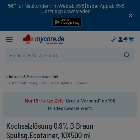
5€*
für Neukunden: Im Web ab 55€ | In der App ab 35€.
Jetzt App downloaden
Infusion & Plasmaersatzmittel
/
Kochsalzlösung 0,9% B.Braun Spüllsg.Ecotainer
Nur für kurze Zeit:
Gratis-Versand* ab 19€
Mindestbestellwert!
Kochsalzlösung 0,9% B.Braun
Spüllsg.Ecotainer, 10X500 ml