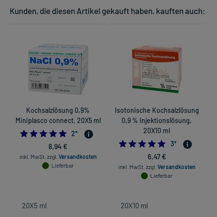
Kunden, die diesen Artikel gekauft haben, kauften auch:
Kochsalzlösung 0,9%
Isotonische Kochsalzlösung
Miniplasco connect, 20X5 ml
0,9 % Injektionslösung,
20X10 ml
5.0
2
*
5.0
3
*
8,94 €
6,47 €
inkl. MwSt.
zzgl.
Versandkosten
Lieferbar
inkl. MwSt.
zzgl.
Versandkosten
Lieferbar