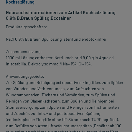
Kochsalzlösung
Gebrauchsinformationen zum Artikel Kochsalzlösung
0,9% B.Braun Spüllsg.Ecotainer
Produkteigenschaften:
NaCl 0,9% B. Braun Spüllösung, steril und endotoxinfrei
Zusammensetzung:
1000 ml Lösung enthalten: Natriumchlorid 9,00 g in Aqua ad
iniectabilia. Elektrolyte: mmol/l Na+ 154, Cl– 154.
Anwendungsgebiete:
Zur Spülung und Reinigung bei operativen Eingriffen, zum Spülen
von Wunden und Verbrennungen, zum Anfeuchten von
Wundtamponaden, Tüchern und Verbänden, zum Spülen und
Reinigen von Blasenkathetern, zum Spülen und Reinigen bei
Stomaversorgung, zum Spülen und Reinigen von Instrumenten
und Zubehör, zur intra- und postoperativen Spülung
(endoskopische Eingriffe ohne HF-Strom; nach TUREingriffen),
zum Befüllen von Atemluftbefeuchtungsgeräten (Behälter ab 100
ml werden empfohlen), zur mechanischen Augenspülung (30 ml