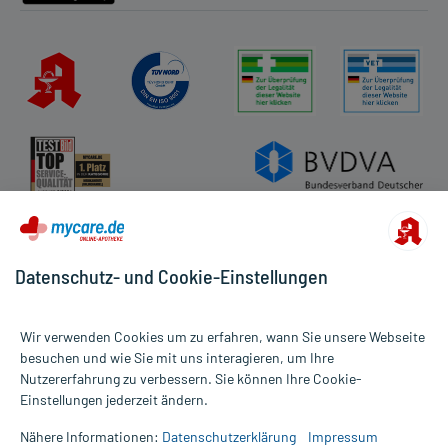
Datenschutz- und Cookie-Einstellungen
Wir verwenden Cookies um zu erfahren, wann Sie unsere Webseite
besuchen und wie Sie mit uns interagieren, um Ihre
Nutzererfahrung zu verbessern. Sie können Ihre Cookie-
Alle Preise gelten inkl. MwSt., ggf. zzgl. Versandkosten
Einstellungen jederzeit ändern.
Informationen auf dieser Website werden ausschließlich für
informative Zwecke zur Verfügung gestellt. Sie ersetzen keinesfalls
Nähere Informationen:
Datenschutzerklärung
Impressum
die Untersuchung und Behandlung durch einen Arzt. Bitte