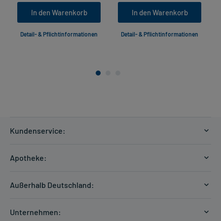
In den Warenkorb
In den Warenkorb
Detail- & Pflichtinformationen
Detail- & Pflichtinformationen
Kundenservice:
Versandkosten
Apotheke:
Zahlungsarten
Ratgeber
Kontakt
Außerhalb Deutschland:
E-Rezept
FAQ
Versandkosten Schweiz
Papierrezept einlösen
Hilfe
Unternehmen: