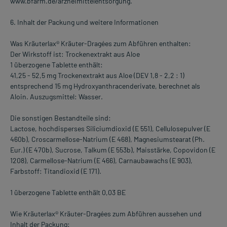
www.bfarm.de/arzneimittelentsorgung.
6. Inhalt der Packung und weitere Informationen
Was Kräuterlax® Kräuter-Dragées zum Abführen enthalten:
Der Wirkstoff ist: Trockenextrakt aus Aloe
1 überzogene Tablette enthält:
41,25 - 52,5 mg Trockenextrakt aus Aloe (DEV 1,8 - 2,2 : 1)
entsprechend 15 mg Hydroxyanthracenderivate, berechnet als
Aloin. Auszugsmittel: Wasser.
Die sonstigen Bestandteile sind:
Lactose, hochdisperses Siliciumdioxid (E 551), Cellulosepulver (E
460b), Croscarmellose-Natrium (E 468), Magnesiumstearat (Ph.
Eur.) (E 470b), Sucrose, Talkum (E 553b), Maisstärke, Copovidon (E
1208), Carmellose-Natrium (E 466), Carnaubawachs (E 903),
Farbstoff: Titandioxid (E 171).
1 überzogene Tablette enthält 0,03 BE
Wie Kräuterlax® Kräuter-Dragées zum Abführen aussehen und
Inhalt der Packung: