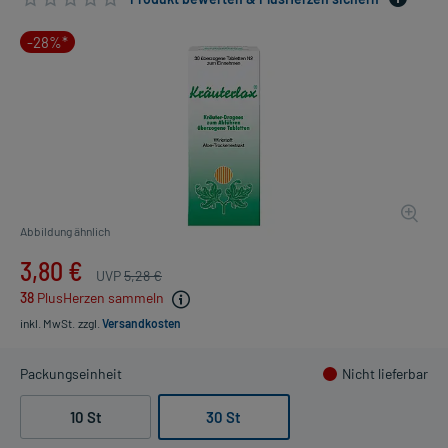
-28%*
Abbildung ähnlich
3,80 €
UVP
5,28 €
38
PlusHerzen sammeln
inkl. MwSt.
zzgl.
Versandkosten
Packungseinheit
Nicht lieferbar
10 St
30 St