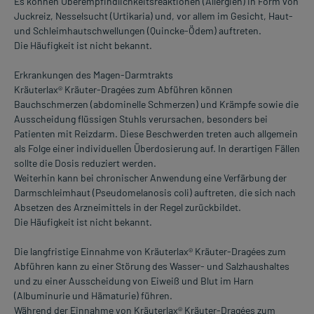
Es können Überempfindlichkeitsreaktionen (Allergien) in Form von
Juckreiz, Nesselsucht (Urtikaria) und, vor allem im Gesicht, Haut-
und Schleimhautschwellungen (Quincke-Ödem) auftreten.
Die Häufigkeit ist nicht bekannt.
Erkrankungen des Magen-Darmtrakts
Kräuterlax® Kräuter-Dragées zum Abführen können
Bauchschmerzen (abdominelle Schmerzen) und Krämpfe sowie die
Ausscheidung flüssigen Stuhls verursachen, besonders bei
Patienten mit Reizdarm. Diese Beschwerden treten auch allgemein
als Folge einer individuellen Überdosierung auf. In derartigen Fällen
sollte die Dosis reduziert werden.
Weiterhin kann bei chronischer Anwendung eine Verfärbung der
Darmschleimhaut (Pseudomelanosis coli) auftreten, die sich nach
Absetzen des Arzneimittels in der Regel zurückbildet.
Die Häufigkeit ist nicht bekannt.
Die langfristige Einnahme von Kräuterlax® Kräuter-Dragées zum
Abführen kann zu einer Störung des Wasser- und Salzhaushaltes
und zu einer Ausscheidung von Eiweiß und Blut im Harn
(Albuminurie und Hämaturie) führen.
Während der Einnahme von Kräuterlax® Kräuter-Dragées zum