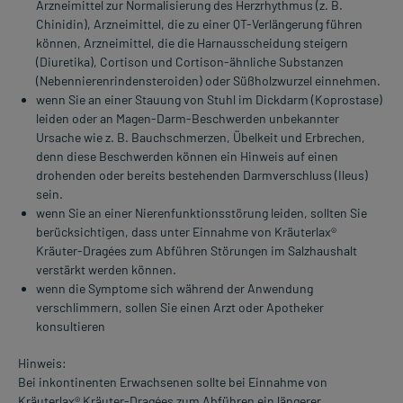
Arzneimittel zur Normalisierung des Herzrhythmus (z. B.
Chinidin), Arzneimittel, die zu einer QT-Verlängerung führen
können, Arzneimittel, die die Harnausscheidung steigern
(Diuretika), Cortison und Cortison-ähnliche Substanzen
(Nebennierenrindensteroiden) oder Süßholzwurzel einnehmen.
wenn Sie an einer Stauung von Stuhl im Dickdarm (Koprostase)
leiden oder an Magen-Darm-Beschwerden unbekannter
Ursache wie z. B. Bauchschmerzen, Übelkeit und Erbrechen,
denn diese Beschwerden können ein Hinweis auf einen
drohenden oder bereits bestehenden Darmverschluss (Ileus)
sein.
wenn Sie an einer Nierenfunktionsstörung leiden, sollten Sie
berücksichtigen, dass unter Einnahme von Kräuterlax®
Kräuter-Dragées zum Abführen Störungen im Salzhaushalt
verstärkt werden können.
wenn die Symptome sich während der Anwendung
verschlimmern, sollen Sie einen Arzt oder Apotheker
konsultieren
Hinweis:
Bei inkontinenten Erwachsenen sollte bei Einnahme von
Kräuterlax® Kräuter-Dragées zum Abführen ein längerer