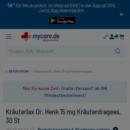
5€*
für Neukunden: Im Web ab 55€ | In der App ab 35€.
Jetzt App downloaden
Abführmittel
/
Kräuterlax Dr. Henk 15 mg Kräuterdragees
Nur für kurze Zeit:
Gratis-Versand* ab 19€
Mindestbestellwert!
Kräuterlax Dr. Henk 15 mg Kräuterdragees,
30 St
Produkt bewerten & PlusHerzen sichern