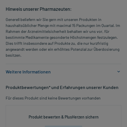
Hinweis unserer Pharmazeuten:
Generell beliefern wir Sie gern mit unseren Produkten in
haushaltsüblicher Menge mit maximal 15 Packungen im Quartal. Im
Rahmen der Arzneimittelsicherheit behalten wir uns vor, für
bestimmte Medikamente gesonderte Höchstmengen festzulegen.
Dies trifft insbesondere auf Produkte zu, die nur kurzfristig
angewandt werden oder ein erhöhtes Potenzial zur Überdosierung
besitzen.
Weitere Informationen
Anwendungsgebiete:
Produktbewertungen* und Erfahrungen unserer Kunden
- Verstopfung, zur kurzzeitigen Anwendung
Für dieses Produkt sind keine Bewertungen vorhanden
Dosierung und Anwendungshinweise:
Jugendliche ab 12 Jahren und Erwachsene
1-2 Tabletten
Produkt bewerten & PlusHerzen sichern
1-mal täglich