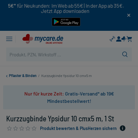
5€*
für Neukunden: Im Web ab 55€ | In der App ab 35€.
Jetzt App downloaden
Pflaster & Binden
/
Kurzzugbinde Ypsidur 10 cmx5 m
Nur für kurze Zeit:
Gratis-Versand* ab 19€
Mindestbestellwert!
Kurzzugbinde Ypsidur 10 cmx5 m, 1 St
Produkt bewerten & PlusHerzen sichern