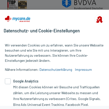
Datenschutz- und Cookie-Einstellungen
Wir verwenden Cookies um zu erfahren, wann Sie unsere Webseite
besuchen und wie Sie mit uns interagieren, um Ihre
Nutzererfahrung zu verbessern. Sie können Ihre Cookie-
Alle Preise gelten inkl. MwSt., ggf. zzgl. Versandkosten
Einstellungen jederzeit ändern.
Informationen auf dieser Website werden ausschließlich für
informative Zwecke zur Verfügung gestellt. Sie ersetzen keinesfalls
Nähere Informationen:
Datenschutzerklärung
Impressum
die Untersuchung und Behandlung durch einen Arzt. Bitte
beachten Sie, dass hierdurch weder Diagnosen gestellt noch
Google Analytics
Therapien eingeleitet werden können. | Diese Webseite benutzt
Mit diesen Cookies können wir Besuche und Trafficquellen
Google Analytics. Lesen Sie bitte dazu die wichtigen Hinweise in
unserer Datenschutzerklärung. Für den Widerruf einer Bestellung
zählen, um die Leistung unserer Webseite zu messen und
nutzen Sie das Formular:
Ihre Nutzererfahrung zu verbessern (Criteo, Google Signals,
Bing Ads Universal Event Tracking, Facebook Pixel,