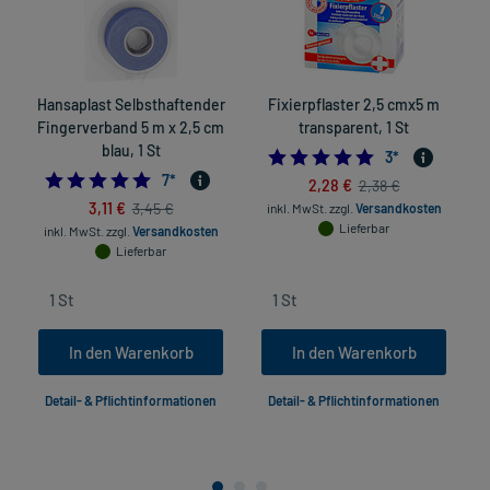
Hansaplast Selbsthaftender
Fixierpflaster 2,5 cmx5 m
Fingerverband 5 m x 2,5 cm
transparent, 1 St
blau, 1 St
5.0
3
*
4.714285714285714
7
*
2,28 €
2,38 €
3,11 €
3,45 €
inkl. MwSt.
zzgl.
Versandkosten
Lieferbar
inkl. MwSt.
zzgl.
Versandkosten
Lieferbar
In den Warenkorb
In den Warenkorb
Detail- & Pflichtinformationen
Detail- & Pflichtinformationen