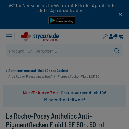
5€*
für Neukunden: Im Web ab 55€ | In der App ab 35€.
Jetzt App downloaden
Sonnencreme und -fluid für das Gesicht
/
La Roche-Posay Anthelios Anti-Pigmentflecken Fluid LSF 50+
Nur für kurze Zeit:
Gratis-Versand* ab 19€
Mindestbestellwert!
La Roche-Posay Anthelios Anti-
Pigmentflecken Fluid LSF 50+, 50 ml