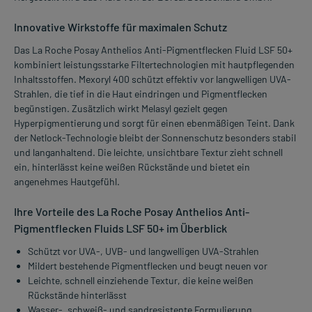
Innovative Wirkstoffe für maximalen Schutz
Das La Roche Posay Anthelios Anti-Pigmentflecken Fluid LSF 50+
kombiniert leistungsstarke Filtertechnologien mit hautpflegenden
Inhaltsstoffen. Mexoryl 400 schützt effektiv vor langwelligen UVA-
Strahlen, die tief in die Haut eindringen und Pigmentflecken
begünstigen. Zusätzlich wirkt Melasyl gezielt gegen
Hyperpigmentierung und sorgt für einen ebenmäßigen Teint. Dank
der Netlock-Technologie bleibt der Sonnenschutz besonders stabil
und langanhaltend. Die leichte, unsichtbare Textur zieht schnell
ein, hinterlässt keine weißen Rückstände und bietet ein
angenehmes Hautgefühl.
Ihre Vorteile des La Roche Posay Anthelios Anti-
Pigmentflecken Fluids LSF 50+ im Überblick
Schützt vor UVA-, UVB- und langwelligen UVA-Strahlen
Mildert bestehende Pigmentflecken und beugt neuen vor
Leichte, schnell einziehende Textur, die keine weißen
Rückstände hinterlässt
Wasser-, schweiß- und sandresistente Formulierung