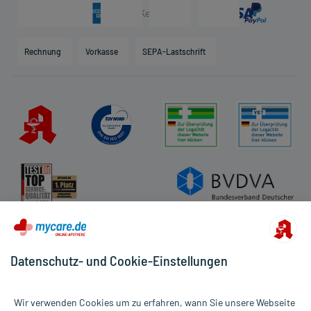
Presse & Media
Arzneimittelinformationen
Karriere
Hilfsmittelbox
Engagement
Direktabrechnung PKV
Rechnung
Vorkasse
SEPA-Lastschrift
Partner
Apotheke vor Ort
Kundenbewertungen
AGB
Impressum
Datenschutz
Cookie-Einstellungen
Rückgabe/Widerruf
Barrierefreiheitserklärung
Datenschutz- und Cookie-Einstellungen
Wir verwenden Cookies um zu erfahren, wann Sie unsere Webseite