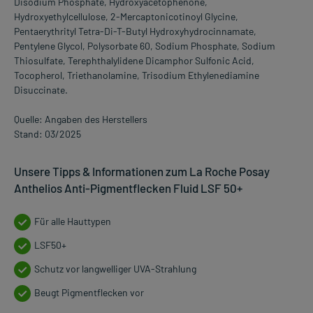
Disodium Phosphate, Hydroxyacetophenone,
Hydroxyethylcellulose, 2-Mercaptonicotinoyl Glycine,
Pentaerythrityl Tetra-Di-T-Butyl Hydroxyhydrocinnamate,
Pentylene Glycol, Polysorbate 60, Sodium Phosphate, Sodium
Thiosulfate, Terephthalylidene Dicamphor Sulfonic Acid,
Tocopherol, Triethanolamine, Trisodium Ethylenediamine
Disuccinate.
Quelle: Angaben des Herstellers
Stand: 03/2025
Unsere Tipps & Informationen zum La Roche Posay
Anthelios Anti-Pigmentflecken Fluid LSF 50+
Für alle Hauttypen
LSF50+
Schutz vor langwelliger UVA-Strahlung
Beugt Pigmentflecken vor