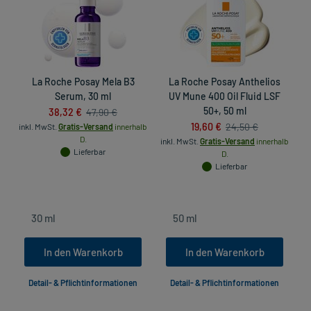
La Roche Posay Mela B3
La Roche Posay Anthelios
Serum, 30 ml
UV Mune 400 Oil Fluid LSF
U
38,32 €
50+, 50 ml
47,90 €
19,60 €
24,50 €
inkl. MwSt.
Gratis-Versand
innerhalb
in
D.
inkl. MwSt.
Gratis-Versand
innerhalb
Lieferbar
D.
Lieferbar
In den Warenkorb
In den Warenkorb
Detail- & Pflichtinformationen
Detail- & Pflichtinformationen