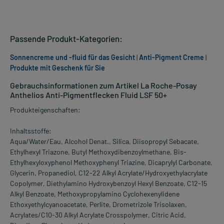
Passende Produkt-Kategorien:
Sonnencreme und -fluid für das Gesicht
|
Anti-Pigment Creme
|
Produkte mit Geschenk für Sie
Gebrauchsinformationen zum Artikel La Roche-Posay
Anthelios Anti-Pigmentflecken Fluid LSF 50+
Produkteigenschaften:
Inhaltsstoffe:
Aqua/Water/Eau, Alcohol Denat., Silica, Diisopropyl Sebacate,
Ethylhexyl Triazone, Butyl Methoxydibenzoylmethane, Bis-
Ethylhexyloxyphenol Methoxyphenyl Triazine, Dicaprylyl Carbonate,
Glycerin, Propanediol, C12-22 Alkyl Acrylate/Hydroxyethylacrylate
Copolymer, Diethylamino Hydroxybenzoyl Hexyl Benzoate, C12-15
Alkyl Benzoate, Methoxypropylamino Cyclohexenylidene
Ethoxyethylcyanoacetate, Perlite, Drometrizole Trisolaxen,
Acrylates/C10-30 Alkyl Acrylate Crosspolymer, Citric Acid,