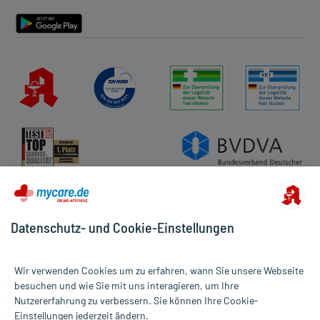
Barrierefreiheitserklärung
Datenschutz- und Cookie-Einstellungen
Wir verwenden Cookies um zu erfahren, wann Sie unsere Webseite
besuchen und wie Sie mit uns interagieren, um Ihre
Nutzererfahrung zu verbessern. Sie können Ihre Cookie-
Alle Preise gelten inkl. MwSt., ggf. zzgl. Versandkosten
Einstellungen jederzeit ändern.
Informationen auf dieser Website werden ausschließlich für