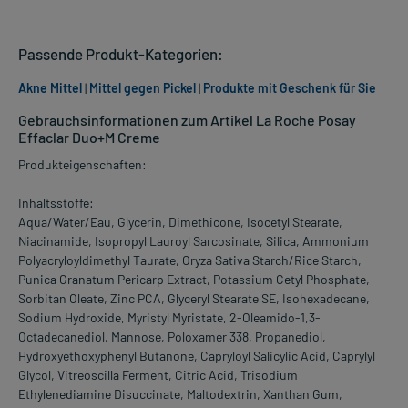
Passende Produkt-Kategorien:
Akne Mittel
|
Mittel gegen Pickel
|
Produkte mit Geschenk für Sie
Gebrauchsinformationen zum Artikel La Roche Posay
Effaclar Duo+M Creme
Produkteigenschaften:
Inhaltsstoffe:
Aqua/Water/Eau, Glycerin, Dimethicone, Isocetyl Stearate,
Niacinamide, Isopropyl Lauroyl Sarcosinate, Silica, Ammonium
Polyacryloyldimethyl Taurate, Oryza Sativa Starch/Rice Starch,
Punica Granatum Pericarp Extract, Potassium Cetyl Phosphate,
Sorbitan Oleate, Zinc PCA, Glyceryl Stearate SE, Isohexadecane,
Sodium Hydroxide, Myristyl Myristate, 2-Oleamido-1,3-
Octadecanediol, Mannose, Poloxamer 338, Propanediol,
Hydroxyethoxyphenyl Butanone, Capryloyl Salicylic Acid, Caprylyl
Glycol, Vitreoscilla Ferment, Citric Acid, Trisodium
Ethylenediamine Disuccinate, Maltodextrin, Xanthan Gum,