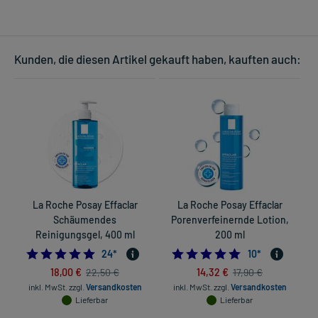
Kunden, die diesen Artikel gekauft haben, kauften auch:
La Roche Posay Effaclar
La Roche Posay Effaclar
Schäumendes
Porenverfeinernde Lotion,
Reinigungsgel, 400 ml
200 ml
5.0
4.9
24
*
10
*
18,00 €
14,32 €
22,50 €
17,90 €
inkl. MwSt.
zzgl.
Versandkosten
inkl. MwSt.
zzgl.
Versandkosten
Lieferbar
Lieferbar