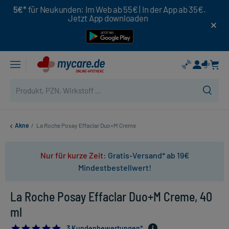
5€*
für Neukunden: Im Web ab 55€ | In der App ab 35€.
Jetzt App downloaden
Akne
/
La Roche Posay Effaclar Duo+M Creme
Nur für kurze Zeit:
Gratis-Versand* ab 19€
Mindestbestellwert!
La Roche Posay Effaclar Duo+M Creme, 40
ml
5.0
3 Kundenbewertungen*