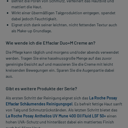
Befreit die Poren von Schmutz, verfeinert das Hautbild und
mattiert die Haut.
Wirkt einer übermäßigen Talgproduktion entgegen, spendet
dabei jedoch Feuchtigkeit.
Eignet sich dank seiner leichten, nicht fettenden Textur auch
als Make-up Grundlage.
Wie wende ich die Effaclar Duo+M Creme an?
Die Pflege kann täglich und morgens und/oder abends verwendet
werden. Tragen Sie eine haselnussgroße Menge auf das zuvor
gereinigte Gesicht auf und massieren Sie die Creme mit leicht
kreisenden Bewegungen ein. Sparen Sie die Augenpartie dabei
aus.
Gibt es weitere Produkte der Serie?
Als ersten Schritt der Reinigung eignet sich das
La Roche Posay
Effaclar Schäumendes Reinigungsgel
. Es befreit fettige Haut sanft
von Talg und Schmutzrückständen. Als letzten Schritt bietet das
La Roche Posay Anthelios UV Mune 400 Oil Fluid LSF 50+
einen
hohen UVA-Schutz und hinterlässt dabei ein mattiertes Finish
auch bei öliger Haut.