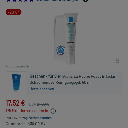
-20%*
Abbildung ähnlich
Geschenk für Sie:
Gratis La Roche Posay Effaclar
Schäumendes Reinigungsgel, 50 ml
Jetzt ansehen
17,52 €
UVP
21,90 €
176
PlusHerzen sammeln
inkl. MwSt.
zzgl.
Versandkosten
Grundpreis: 438,00 € / l