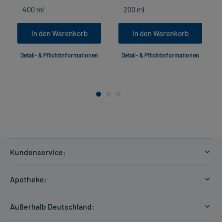
In den Warenkorb
In den Warenkorb
Detail- & Pflichtinformationen
Detail- & Pflichtinformationen
Kundenservice:
Versandkosten
Apotheke:
Zahlungsarten
Ratgeber
Kontakt
Außerhalb Deutschland:
E-Rezept
FAQ