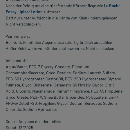
Nach der Reinigung eine rückfettende Körperpflege wie
La Roche
Posay Lipikar Lotion
auftragen.
Darf nur unter Aufsicht in die Hände von Kleinkindern gelangen.
Nicht verschlucken.
Warnhinweis:
Bei Kontakt mit den Augen diese sofort gründlich ausspülen.
Außer Reichweite von Kindern aufbewahren. Nicht schlucken.
Inhaltsstoffe:
Aqua/Water, PEG-7 Glyceryl Cocoate, Disodium
Cocoamphodiacetate, Coco-Betaine, Sodium Laureth Sulfate,
PEG-60 Hydrogenated Castor Oil, PEG-200 Hydrogenated Glyceryl
Palmate, Glycol Distearate, Ceteareth-60 Myristyl Glycol, Citric
Acid, Glycerin, Niacinamide, Parfum/Fragrance, PEG-55 Propylene
Glycol Oleate, PEG-75 Shea Butter Glycerides, Polyquaternium-7,
PPG-5-Ceteth-20, Propylene Glycol, Sodium Benzoate, Sodium
Chloride, Sodium Hydroxide.
Quelle: Angaben des Herstellers
Stand: 12/2025