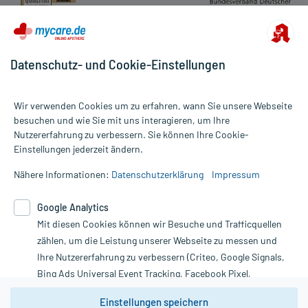
Datenschutz- und Cookie-Einstellungen
Wir verwenden Cookies um zu erfahren, wann Sie unsere Webseite
besuchen und wie Sie mit uns interagieren, um Ihre
Nutzererfahrung zu verbessern. Sie können Ihre Cookie-
Alle Preise gelten inkl. MwSt., ggf. zzgl. Versandkosten
Einstellungen jederzeit ändern.
Informationen auf dieser Website werden ausschließlich für
informative Zwecke zur Verfügung gestellt. Sie ersetzen keinesfalls
Nähere Informationen:
Datenschutzerklärung
Impressum
die Untersuchung und Behandlung durch einen Arzt. Bitte
beachten Sie, dass hierdurch weder Diagnosen gestellt noch
Google Analytics
Therapien eingeleitet werden können. | Diese Webseite benutzt
Google Analytics. Lesen Sie bitte dazu die wichtigen Hinweise in
Mit diesen Cookies können wir Besuche und Trafficquellen
unserer Datenschutzerklärung. Für den Widerruf einer Bestellung
zählen, um die Leistung unserer Webseite zu messen und
nutzen Sie das Formular:
Ihre Nutzererfahrung zu verbessern (Criteo, Google Signals,
Bing Ads Universal Event Tracking, Facebook Pixel,
Vertrag widerrufen
Youtube-Social Plugin).
Einstellungen speichern