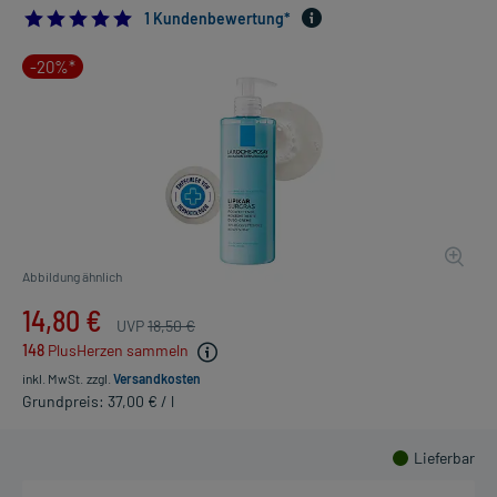
5.0
1 Kundenbewertung*
-20%*
Abbildung ähnlich
14,80 €
UVP
18,50 €
148
PlusHerzen sammeln
inkl. MwSt.
zzgl.
Versandkosten
Grundpreis: 37,00 € / l
Lieferbar