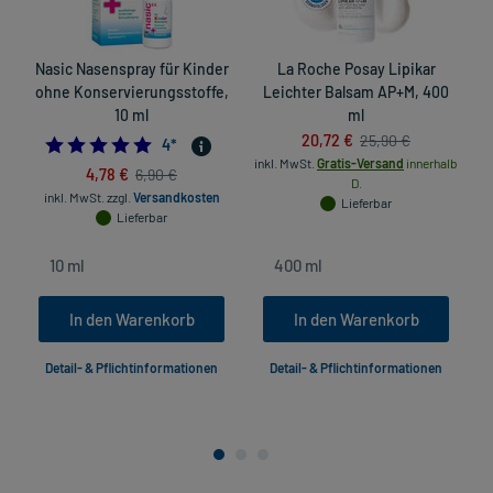
Nasic Nasenspray für Kinder
La Roche Posay Lipikar
ohne Konservierungsstoffe,
Leichter Balsam AP+M, 400
10 ml
ml
20,72 €
25,90 €
in
5.0
4
*
inkl. MwSt.
Gratis-Versand
innerhalb
4,78 €
6,90 €
D.
inkl. MwSt.
zzgl.
Versandkosten
Lieferbar
Lieferbar
In den Warenkorb
In den Warenkorb
Detail- & Pflichtinformationen
Detail- & Pflichtinformationen