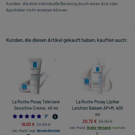
Kunden, die eine individuelle Beratung durch einen Arzt oder
Apotheker nicht ersetzen können.
Kunden, die diesen Artikel gekauft haben, kauften auch:
La Roche Posay Toleriane
La Roche Posay Lipikar
Sensitive Creme, 40 ml
Leichter Balsam AP+M, 400
ml
5.0
9
*
20,72 €
25,90 €
18,00 €
22,50 €
inkl. MwSt.
Gratis-Versand
innerhalb
inkl. MwSt.
zzgl.
Versandkosten
in
D.