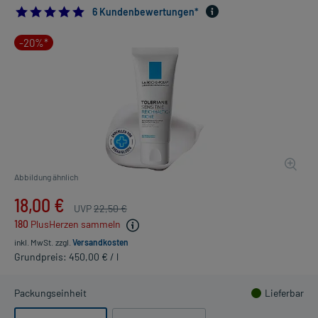
4.833333333333333
6 Kundenbewertungen*
-20%*
Abbildung ähnlich
18,00 €
UVP
22,50 €
180
PlusHerzen sammeln
inkl. MwSt.
zzgl.
Versandkosten
Grundpreis: 450,00 € / l
Packungseinheit
Lieferbar