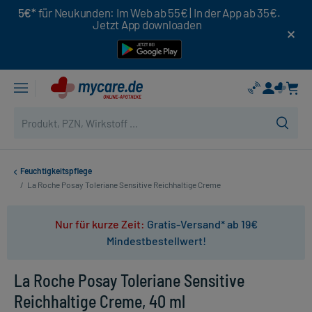
5€*
für Neukunden: Im Web ab 55€ | In der App ab 35€.
Jetzt App downloaden
Feuchtigkeitspflege
/
La Roche Posay Toleriane Sensitive Reichhaltige Creme
Nur für kurze Zeit:
Gratis-Versand* ab 19€
Mindestbestellwert!
La Roche Posay Toleriane Sensitive
Reichhaltige Creme, 40 ml