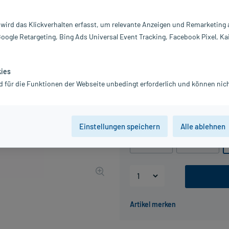
Darreichung:
Ka
Inhalt:
15
 wird das Klickverhalten erfasst, um relevante Anzeigen und Remarketing
PZN:
10
Google Retargeting, Bing Ads Universal Event Tracking, Facebook Pixel, Ka
Hersteller:
Pr
Information:
25,65 €
kies
UVP
28,50 €
257
d für die Funktionen der Webseite unbedingt erforderlich und können nich
inkl. MwSt.
Gratis-Versand
innerhalb D.
Packungseinheit
Einstellungen speichern
Alle ablehnen
45 St
90 St