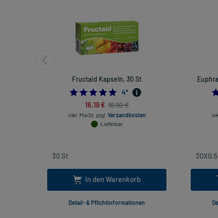
Fructaid Kapseln, 30 St
Euphra
5.0
4
*
16,19 €
16,90 €
inkl. MwSt.
zzgl.
Versandkosten
in
Lieferbar
In den Warenkorb
Detail- & Pflichtinformationen
De