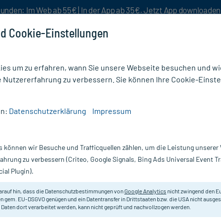
unden: Im Web ab 55€ | In der App ab 35€. Jetzt App downloade
d Cookie-Einstellungen
es um zu erfahren, wann Sie unsere Webseite besuchen und wie
e Nutzererfahrung zu verbessern. Sie können Ihre Cookie-Einste
nlösen
Rezeptur
Aktion %
en:
Datenschutzerklärung
Impressum
unverträglichkeiten
/
Laktoseintoleranz
/
Lactrase 12000 FCC Kapseln
s können wir Besuche und Trafficquellen zählen, um die Leistung unsere
Nur für kurze Zeit:
Gratis-Versand* ab 19€ Mindestbestellwert!
fahrung zu verbessern (Criteo, Google Signals, Bing Ads Universal Event 
ial Plugin).
150 St
Lactrase
arauf hin, dass die Datenschutzbestimmungen von
Google Analytics
nicht zwingend den E
n gem. EU-DSGVO genügen und ein Datentransfer in Drittstaaten bzw. die USA nicht ausg
 Daten dort verarbeitet werden, kann nicht geprüft und nachvollzogen werden.
Nahrungsergänzungsmittel mit Lac