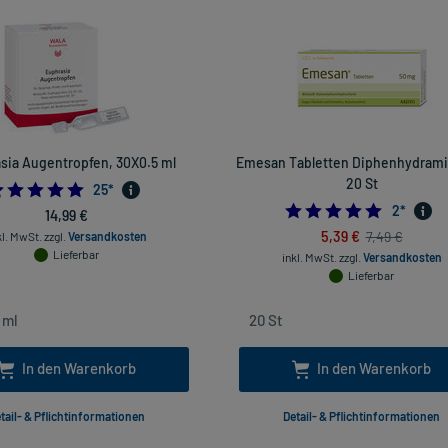
sia Augentropfen, 30X0.5 ml
Emesan Tabletten Diphenhydrami
20 St
4.96
25
*
5.0
2
*
14,99 €
5,39 €
7,49 €
kl. MwSt.
zzgl.
Versandkosten
Lieferbar
inkl. MwSt.
zzgl.
Versandkosten
Lieferbar
In den Warenkorb
In den Warenkorb
tail- & Pflichtinformationen
Detail- & Pflichtinformationen