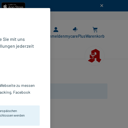
n
E-Rezept App
Anmelden
mycarePlus
Warenkorb
 Sie mit uns
llungen jederzeit
r Webseite zu messen
Tracking, Facebook
uropäischen
eschlossen werden
tase.