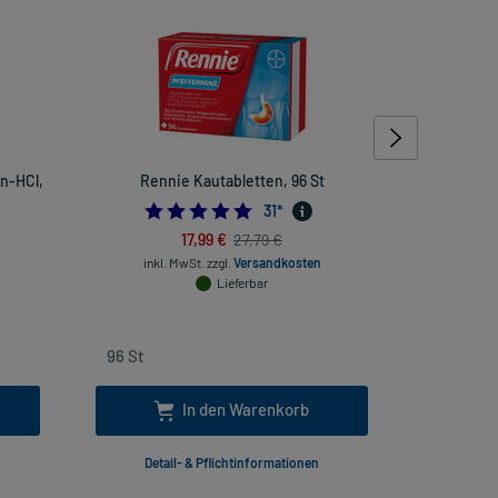
n-HCl,
Rennie Kautabletten, 96 St
Vigantolvi
5.0
31
*
17,99 €
27,79 €
inkl. MwSt.
zzgl.
Versandkosten
Lieferbar
inkl
In den Warenkorb
Detail- & Pflichtinformationen
Deta