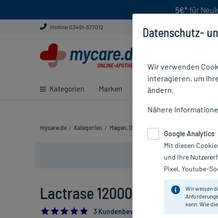
5€*
für Neuk
Hotline 03491-877012
Datenschutz- un
Wir verwenden Cooki
interagieren, um Ihr
Kategorien
Marken
Ratgeber
E-Rezept ei
ändern.
Nähere Information
mycare.de
/
Kategorien
/
Magen, Darm & Verdauung
/
Lebensmittel
Google Analytics
Mit diesen Cookie
und Ihre Nutzerer
Pixel, Youtube-Soc
Lactrase 12000 FCC Kapseln, 
Wir weisen d
Anforderunge
kann. Wie die
5.0
3 Kundenbewertungen*