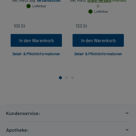
inkl. MwSt.
zzgl.
Versandkosten
inkl. MwSt.
Gratis-Versand
innerhalb
Lieferbar
D.
Lieferbar
In den Warenkorb
In den Warenkorb
Detail- & Pflichtinformationen
Detail- & Pflichtinformationen
Kundenservice:
Versandkosten
Apotheke:
Zahlungsarten