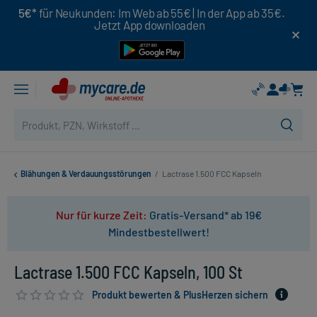
5€*
für Neukunden: Im Web ab 55€ | In der App ab 35€.
Jetzt App downloaden
Blähungen & Verdauungsstörungen
/
Lactrase 1.500 FCC Kapseln
Nur für kurze Zeit:
Gratis-Versand* ab 19€
Mindestbestellwert!
Lactrase 1.500 FCC Kapseln, 100 St
Produkt bewerten & PlusHerzen sichern