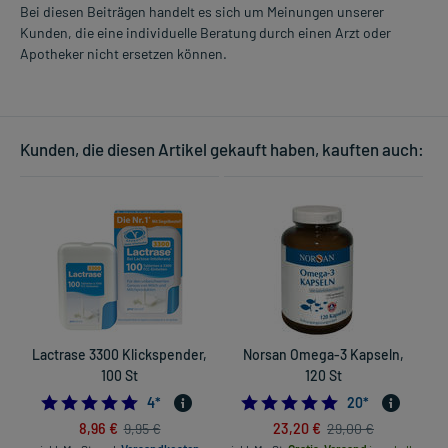
Bei diesen Beiträgen handelt es sich um Meinungen unserer
Kunden, die eine individuelle Beratung durch einen Arzt oder
Apotheker nicht ersetzen können.
Kunden, die diesen Artikel gekauft haben, kauften auch:
Lactrase 3300 Klickspender,
Norsan Omega-3 Kapseln,
100 St
120 St
4.75
5.0
4
*
20
*
8,96 €
23,20 €
9,95 €
29,00 €