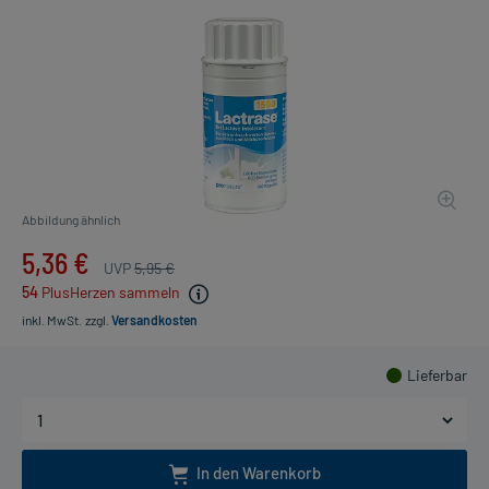
Abbildung ähnlich
5,36 €
UVP
5,95 €
54
PlusHerzen sammeln
inkl. MwSt.
zzgl.
Versandkosten
Lieferbar
In den Warenkorb