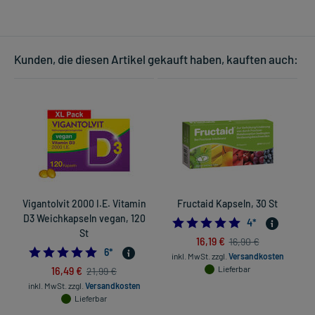
Kunden, die diesen Artikel gekauft haben, kauften auch:
Vigantolvit 2000 I.E. Vitamin
Fructaid Kapseln, 30 St
A
D3 Weichkapseln vegan, 120
5.0
4
*
St
16,19 €
16,90 €
4.833333333333333
6
*
inkl. MwSt.
zzgl.
Versandkosten
16,49 €
Lieferbar
21,99 €
inkl. MwSt.
zzgl.
Versandkosten
Lieferbar