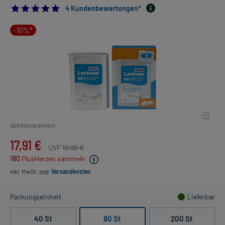
5.0
4 Kundenbewertungen*
-10%*
Abbildung ähnlich
17,91 €
UVP
19,90 €
180
PlusHerzen sammeln
inkl. MwSt.
zzgl.
Versandkosten
Packungseinheit
Lieferbar
40 St
80 St
200 St