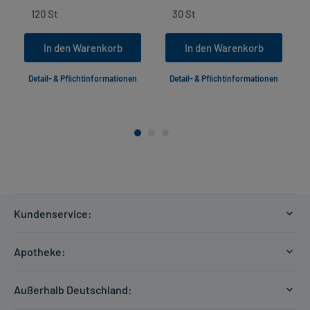
In den Warenkorb
In den Warenkorb
Detail- & Pflichtinformationen
Detail- & Pflichtinformationen
Kundenservice:
Versandkosten
Apotheke:
Zahlungsarten
Ratgeber
Kontakt
Außerhalb Deutschland:
E-Rezept
FAQ