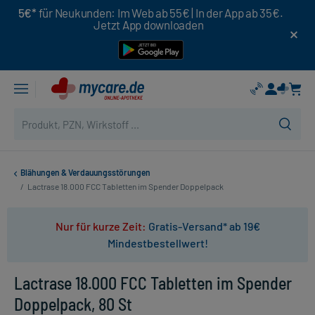
5€*
für Neukunden: Im Web ab 55€ | In der App ab 35€.
Jetzt App downloaden
Blähungen & Verdauungsstörungen
/
Lactrase 18.000 FCC Tabletten im Spender Doppelpack
Nur für kurze Zeit:
Gratis-Versand* ab 19€
Mindestbestellwert!
Lactrase 18.000 FCC Tabletten im Spender
Doppelpack, 80 St