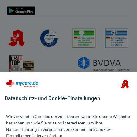
Barrierefreiheitserklärung
Datenschutz- und Cookie-Einstellungen
Wir verwenden Cookies um zu erfahren, wann Sie unsere Webseite
besuchen und wie Sie mit uns interagieren, um Ihre
Nutzererfahrung zu verbessern. Sie können Ihre Cookie-
Alle Preise gelten inkl. MwSt., ggf. zzgl. Versandkosten
Einstellungen jederzeit ändern.
Informationen auf dieser Website werden ausschließlich für