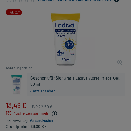
-40%*
Abbildung ähnlich
Geschenk für Sie:
Gratis Ladival Après Pflege-Gel,
50 ml
Jetzt ansehen
13,49 €
UVP
22,50 €
135
PlusHerzen sammeln
inkl. MwSt.
zzgl.
Versandkosten
Grundpreis: 269,80 € / l