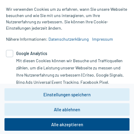
Wir verwenden Cookies um zu erfahren, wann Sie unsere Webseite
besuchen und wie Sie mit uns interagieren, um Ihre
Nutzererfahrung zu verbessern. Sie können Ihre Cookie-
Alle Preise gelten inkl. MwSt., ggf. zzgl. Versandkosten
Einstellungen jederzeit ändern.
Informationen auf dieser Website werden ausschließlich für
informative Zwecke zur Verfügung gestellt. Sie ersetzen keinesfalls
Nähere Informationen:
Datenschutzerklärung
Impressum
die Untersuchung und Behandlung durch einen Arzt. Bitte
beachten Sie, dass hierdurch weder Diagnosen gestellt noch
Google Analytics
Therapien eingeleitet werden können. | Diese Webseite benutzt
Mit diesen Cookies können wir Besuche und Trafficquellen
Google Analytics. Lesen Sie bitte dazu die wichtigen Hinweise in
unserer Datenschutzerklärung. Für den Widerruf einer Bestellung
zählen, um die Leistung unserer Webseite zu messen und
nutzen Sie das Formular:
Ihre Nutzererfahrung zu verbessern (Criteo, Google Signals,
Bing Ads Universal Event Tracking, Facebook Pixel,
Vertrag widerrufen
Youtube-Social Plugin).
Einstellungen speichern
Wir weisen darauf hin, dass die
Datenschutzbestimmungen von
Google Analytics
nicht
Alle ablehnen
*Hinweise zu unseren Aktionen und Bewertungen
zwingend den Europäischen Anforderungen gem. EU-
DSGVO genügen und ein Datentransfer in Drittstaaten bzw.
die USA nicht ausgeschlossen werden kann. Wie die
Alle akzeptieren
Daten dort verarbeitet werden, kann nicht geprüft und
nachvollzogen werden.
copyright @ 2026 Roland Helle e.K. - Versandapotheke - Alle Rechte vorbehalten