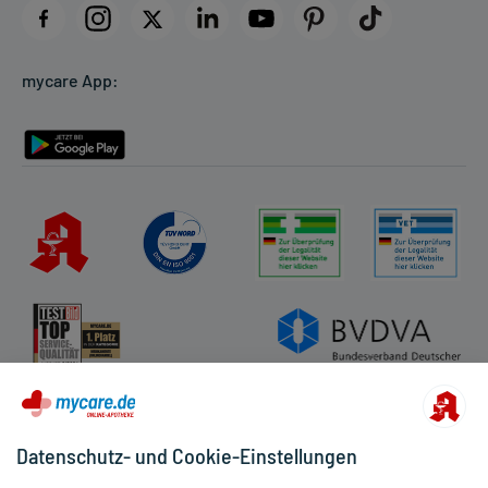
Datenschutz
Cookie-Einstellungen
mycare App:
Rückgabe/Widerruf
Barrierefreiheitserklärung
Datenschutz- und Cookie-Einstellungen