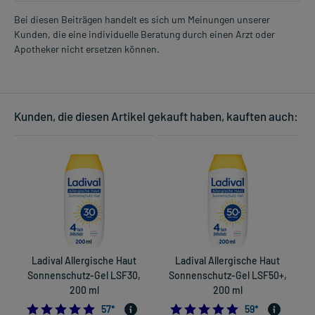
Bei diesen Beiträgen handelt es sich um Meinungen unserer
Kunden, die eine individuelle Beratung durch einen Arzt oder
Apotheker nicht ersetzen können.
Kunden, die diesen Artikel gekauft haben, kauften auch:
Ladival Allergische Haut
Ladival Allergische Haut
B
Sonnenschutz-Gel LSF30,
Sonnenschutz-Gel LSF50+,
200 ml
200 ml
4.982456140350878
4.8305084745762
57
*
59
*