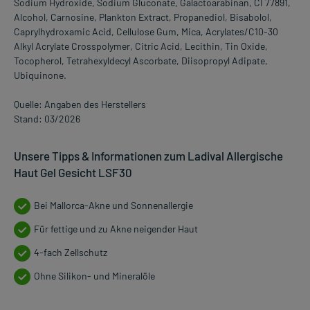
Sodium Hydroxide, Sodium Gluconate, Galactoarabinan, CI 77891,
Alcohol, Carnosine, Plankton Extract, Propanediol, Bisabolol,
Caprylhydroxamic Acid, Cellulose Gum, Mica, Acrylates/C10-30
Alkyl Acrylate Crosspolymer, Citric Acid, Lecithin, Tin Oxide,
Tocopherol, Tetrahexyldecyl Ascorbate, Diisopropyl Adipate,
Ubiquinone.
Quelle: Angaben des Herstellers
Stand: 03/2026
Unsere Tipps & Informationen zum Ladival Allergische
Haut Gel Gesicht LSF30
Bei Mallorca-Akne und Sonnenallergie
Für fettige und zu Akne neigender Haut
4-fach Zellschutz
Ohne Silikon- und Mineralöle