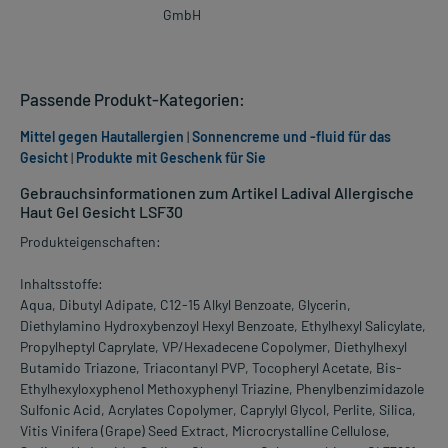
GmbH
Passende Produkt-Kategorien:
Mittel gegen Hautallergien
|
Sonnencreme und -fluid für das
Gesicht
|
Produkte mit Geschenk für Sie
Gebrauchsinformationen zum Artikel Ladival Allergische
Haut Gel Gesicht LSF30
Produkteigenschaften:
Inhaltsstoffe:
Aqua, Dibutyl Adipate, C12-15 Alkyl Benzoate, Glycerin,
Diethylamino Hydroxybenzoyl Hexyl Benzoate, Ethylhexyl Salicylate,
Propylheptyl Caprylate, VP/Hexadecene Copolymer, Diethylhexyl
Butamido Triazone, Triacontanyl PVP, Tocopheryl Acetate, Bis-
Ethylhexyloxyphenol Methoxyphenyl Triazine, Phenylbenzimidazole
Sulfonic Acid, Acrylates Copolymer, Caprylyl Glycol, Perlite, Silica,
Vitis Vinifera (Grape) Seed Extract, Microcrystalline Cellulose,