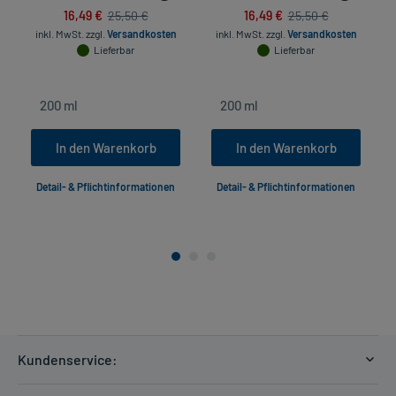
16,49 €
16,49 €
25,50 €
25,50 €
in
inkl. MwSt.
zzgl.
Versandkosten
inkl. MwSt.
zzgl.
Versandkosten
Lieferbar
Lieferbar
In den Warenkorb
In den Warenkorb
Detail- & Pflichtinformationen
Detail- & Pflichtinformationen
Kundenservice:
Versandkosten