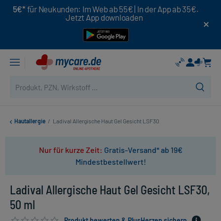
5€*
für Neukunden: Im Web ab 55€ | In der App ab 35€.
Jetzt App downloaden
Hautallergie
/
Ladival Allergische Haut Gel Gesicht LSF30
Nur für kurze Zeit:
Gratis-Versand* ab 19€
Mindestbestellwert!
Ladival Allergische Haut Gel Gesicht LSF30,
50 ml
Produkt bewerten & PlusHerzen sichern