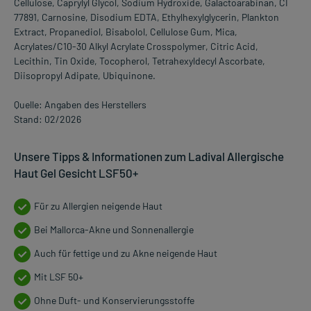
Cellulose, Caprylyl Glycol, Sodium Hydroxide, Galactoarabinan, CI
77891, Carnosine, Disodium EDTA, Ethylhexylglycerin, Plankton
Extract, Propanediol, Bisabolol, Cellulose Gum, Mica,
Acrylates/C10-30 Alkyl Acrylate Crosspolymer, Citric Acid,
Lecithin, Tin Oxide, Tocopherol, Tetrahexyldecyl Ascorbate,
Diisopropyl Adipate, Ubiquinone.
Quelle: Angaben des Herstellers
Stand: 02/2026
Unsere Tipps & Informationen zum Ladival Allergische
Haut Gel Gesicht LSF50+
Für zu Allergien neigende Haut
Bei Mallorca-Akne und Sonnenallergie
Auch für fettige und zu Akne neigende Haut
Mit LSF 50+
Ohne Duft- und Konservierungsstoffe