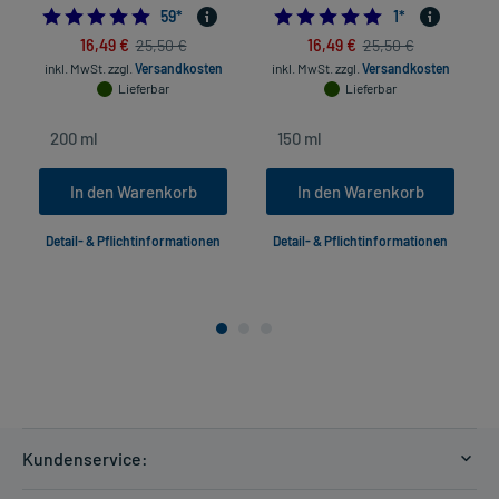
4.830508474576271
5.0
59
*
1
*
16,49 €
16,49 €
25,50 €
25,50 €
in
inkl. MwSt.
zzgl.
Versandkosten
inkl. MwSt.
zzgl.
Versandkosten
Lieferbar
Lieferbar
In den Warenkorb
In den Warenkorb
Detail- & Pflichtinformationen
Detail- & Pflichtinformationen
Kundenservice: