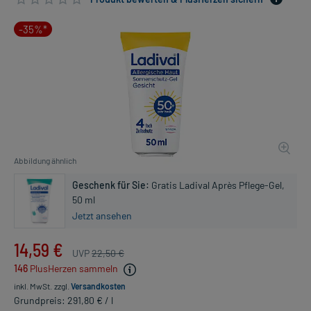
-35%*
Abbildung ähnlich
Geschenk für Sie:
Gratis Ladival Après Pflege-Gel,
50 ml
Jetzt ansehen
14,59 €
UVP
22,50 €
146
PlusHerzen sammeln
inkl. MwSt.
zzgl.
Versandkosten
Grundpreis: 291,80 € / l