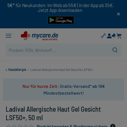
5€*
für Neukunden: Im Web ab 55€ | In der App ab 35€.
Jetzt App downloaden
Hautallergie
/
Ladival Allergische Haut Gel Gesicht LSF50+
Nur für kurze Zeit:
Gratis-Versand* ab 19€
Mindestbestellwert!
Ladival Allergische Haut Gel Gesicht
LSF50+, 50 ml
Produkt bewerten & PlusHerzen sichern