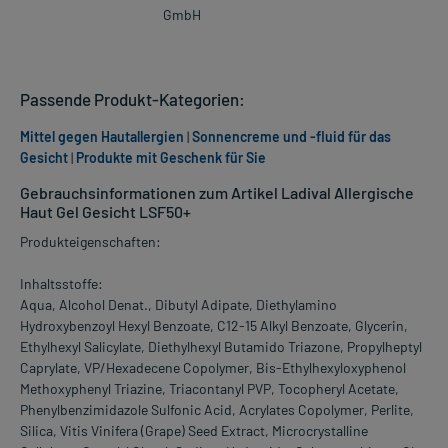
GmbH
Passende Produkt-Kategorien:
Mittel gegen Hautallergien
|
Sonnencreme und -fluid für das
Gesicht
|
Produkte mit Geschenk für Sie
Gebrauchsinformationen zum Artikel Ladival Allergische
Haut Gel Gesicht LSF50+
Produkteigenschaften:
Inhaltsstoffe:
Aqua, Alcohol Denat., Dibutyl Adipate, Diethylamino
Hydroxybenzoyl Hexyl Benzoate, C12-15 Alkyl Benzoate, Glycerin,
Ethylhexyl Salicylate, Diethylhexyl Butamido Triazone, Propylheptyl
Caprylate, VP/Hexadecene Copolymer, Bis-Ethylhexyloxyphenol
Methoxyphenyl Triazine, Triacontanyl PVP, Tocopheryl Acetate,
Phenylbenzimidazole Sulfonic Acid, Acrylates Copolymer, Perlite,
Silica, Vitis Vinifera (Grape) Seed Extract, Microcrystalline