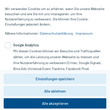
Wir verwenden Cookies um zu erfahren, wann Sie unsere Webseite
besuchen und wie Sie mit uns interagieren, um Ihre
Nutzererfahrung zu verbessern. Sie können Ihre Cookie-
Alle Preise gelten inkl. MwSt., ggf. zzgl. Versandkosten
Einstellungen jederzeit ändern.
Informationen auf dieser Website werden ausschließlich für
informative Zwecke zur Verfügung gestellt. Sie ersetzen keinesfalls
Nähere Informationen:
Datenschutzerklärung
Impressum
die Untersuchung und Behandlung durch einen Arzt. Bitte
beachten Sie, dass hierdurch weder Diagnosen gestellt noch
Google Analytics
Therapien eingeleitet werden können. | Diese Webseite benutzt
Mit diesen Cookies können wir Besuche und Trafficquellen
Google Analytics. Lesen Sie bitte dazu die wichtigen Hinweise in
unserer Datenschutzerklärung. Für den Widerruf einer Bestellung
zählen, um die Leistung unserer Webseite zu messen und
nutzen Sie das Formular:
Ihre Nutzererfahrung zu verbessern (Criteo, Google Signals,
Bing Ads Universal Event Tracking, Facebook Pixel,
Vertrag widerrufen
Youtube-Social Plugin).
Einstellungen speichern
Wir weisen darauf hin, dass die
Datenschutzbestimmungen von
Google Analytics
nicht
Alle ablehnen
*Hinweise zu unseren Aktionen und Bewertungen
zwingend den Europäischen Anforderungen gem. EU-
DSGVO genügen und ein Datentransfer in Drittstaaten bzw.
die USA nicht ausgeschlossen werden kann. Wie die
Alle akzeptieren
Daten dort verarbeitet werden, kann nicht geprüft und
nachvollzogen werden.
copyright @ 2026 Roland Helle e.K. - Versandapotheke - Alle Rechte vorbehalten