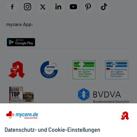
Datenschutz
Cookie-Einstellungen
mycare App:
Rückgabe/Widerruf
Barrierefreiheitserklärung
Datenschutz- und Cookie-Einstellungen