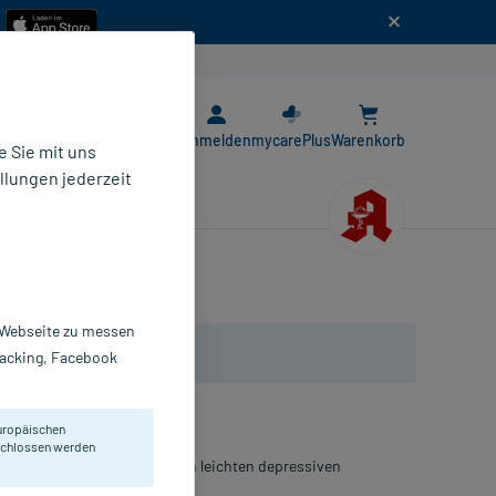
n
E-Rezept App
Anmelden
mycarePlus
Warenkorb
 Sie mit uns
llungen jederzeit
r Webseite zu messen
Tracking, Facebook
uropäischen
eschlossen werden
nniskraut zur Behandlung von leichten depressiven