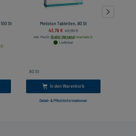
 100 St
Meliston Tabletten, 80 St
Ibuprofen
43,78 €
43,99 €
421052632
inkl. MwSt.
Gratis-Versand
innerhalb D.
Lieferbar
 D.
inkl
In den Warenkorb
Detail- & Pflichtinformationen
Deta