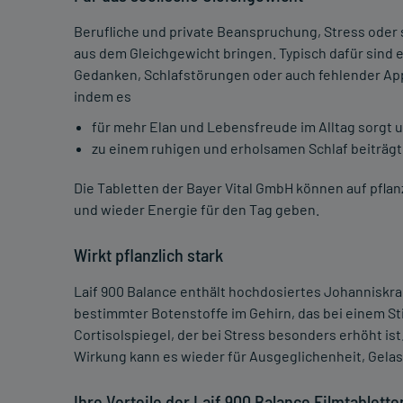
Berufliche und private Beanspruchung, Stress oder
aus dem Gleichgewicht bringen. Typisch dafür sind 
Gedanken, Schlafstörungen oder auch fehlender Appe
indem es
für mehr Elan und Lebensfreude im Alltag sorgt 
zu einem ruhigen und erholsamen Schlaf beiträgt
Die Tabletten der Bayer Vital GmbH können auf pfla
und wieder Energie für den Tag geben.
Wirkt pflanzlich stark
Laif 900 Balance enthält hochdosiertes Johanniskra
bestimmter Botenstoffe im Gehirn, das bei einem St
Cortisolspiegel, der bei Stress besonders erhöht i
Wirkung kann es wieder für Ausgeglichenheit, Gela
Ihre Vorteile der Laif 900 Balance Filmtablette