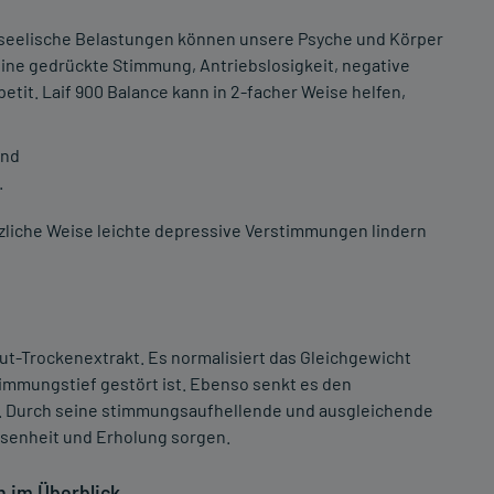
 seelische Belastungen können unsere Psyche und Körper
eine gedrückte Stimmung, Antriebslosigkeit, negative
tit. Laif 900 Balance kann in 2-facher Weise helfen,
und
.
nzliche Weise leichte depressive Verstimmungen lindern
ut-Trockenextrakt. Es normalisiert das Gleichgewicht
immungstief gestört ist. Ebenso senkt es den
st. Durch seine stimmungsaufhellende und ausgleichende
ssenheit und Erholung sorgen.
n im Überblick