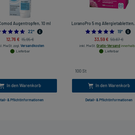
Comod Augentropfen, 10 ml
LoranoPro 5 mg Allergietabletten,
4.590909090909091
4.947368
22
*
19
*
12,76 €
33,59 €
15,95 €
59,67 €
kl. MwSt.
zzgl.
Versandkosten
inkl. MwSt.
Gratis-Versand
innerhalb
Lieferbar
Lieferbar
In den Warenkorb
In den Warenkorb
tail- & Pflichtinformationen
Detail- & Pflichtinformationen