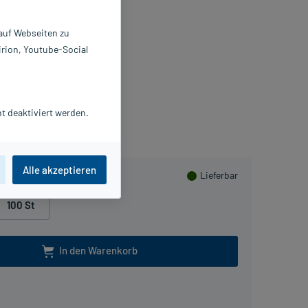
lmtabletten
 auf Webseiten zu
 St
irion, Youtube-Social
2298937
yer Vital GmbH
Beipackzettel als PDF
t deaktiviert werden.
PlusHerzen sammeln
Alle akzeptieren
Lieferbar
100 St
In den Warenkorb