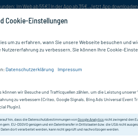
unden: Im Web ab 55€ | In der App ab 35€. Jetzt App downloade
d Cookie-Einstellungen
es um zu erfahren, wann Sie unsere Webseite besuchen und wie
e Nutzererfahrung zu verbessern. Sie können Ihre Cookie-Einste
nlösen
Rezeptur
Aktion %
en:
Datenschutzerklärung
Impressum
aufheller
/
Laif 900 Balance Filmtabletten
s können wir Besuche und Trafficquellen zählen, um die Leistung unsere
Nur für kurze Zeit:
Gratis-Versand* ab 19€ Mindestbestellwert!
fahrung zu verbessern (Criteo, Google Signals, Bing Ads Universal Event 
ial Plugin).
n, 60 St
Bayer
arauf hin, dass die Datenschutzbestimmungen von
Google Analytics
nicht zwingend den E
n gem. EU-DSGVO genügen und ein Datentransfer in Drittstaaten bzw. die USA nicht ausg
 Daten dort verarbeitet werden, kann nicht geprüft und nachvollzogen werden.
Pflanzliches Arzneimittel mit Joha
Verstimmungen.