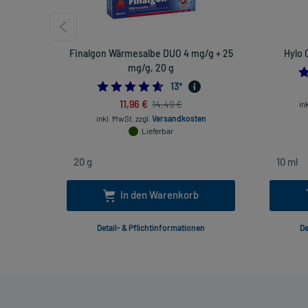
Finalgon Wärmesalbe DUO 4 mg/g + 25
Hylo 
mg/g, 20 g
4.615384615384615
13
*
11,96 €
14,49 €
in
inkl. MwSt.
zzgl.
Versandkosten
Lieferbar
In den Warenkorb
Detail- & Pflichtinformationen
De