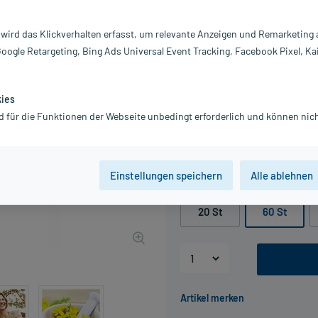
Darreichung:
Fi
 wird das Klickverhalten erfasst, um relevante Anzeigen und Remarketing
Inhalt:
60
Google Retargeting, Bing Ads Universal Event Tracking, Facebook Pixel, Ka
PZN:
0
Hersteller:
Ba
Information:
kies
36,99 €
d für die Funktionen der Webseite unbedingt erforderlich und können nich
UVP
48,99 €
370
inkl. MwSt.
Gratis-Versand
innerhalb D.
Einstellungen speichern
Alle ablehnen
Packungseinheit
20 St
60 St