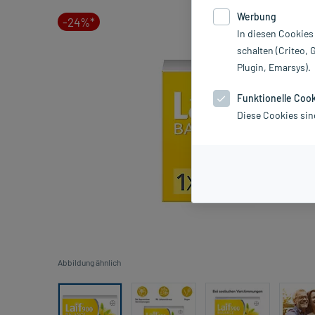
Werbung
-24%*
In diesen Cookies
schalten (Criteo, 
Plugin, Emarsys).
Funktionelle Coo
Diese Cookies sin
Abbildung ähnlich