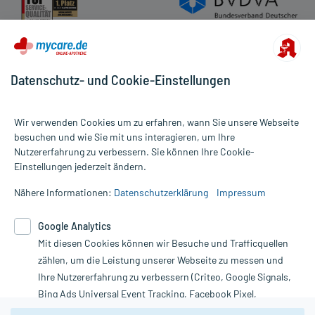
Datenschutz- und Cookie-Einstellungen
Wir verwenden Cookies um zu erfahren, wann Sie unsere Webseite
besuchen und wie Sie mit uns interagieren, um Ihre
Nutzererfahrung zu verbessern. Sie können Ihre Cookie-
Alle Preise gelten inkl. MwSt., ggf. zzgl. Versandkosten
Einstellungen jederzeit ändern.
Informationen auf dieser Website werden ausschließlich für
informative Zwecke zur Verfügung gestellt. Sie ersetzen keinesfalls
Nähere Informationen:
Datenschutzerklärung
Impressum
die Untersuchung und Behandlung durch einen Arzt. Bitte
beachten Sie, dass hierdurch weder Diagnosen gestellt noch
Google Analytics
Therapien eingeleitet werden können. | Diese Webseite benutzt
Mit diesen Cookies können wir Besuche und Trafficquellen
Google Analytics. Lesen Sie bitte dazu die wichtigen Hinweise in
unserer Datenschutzerklärung. Für den Widerruf einer Bestellung
zählen, um die Leistung unserer Webseite zu messen und
nutzen Sie das Formular:
Ihre Nutzererfahrung zu verbessern (Criteo, Google Signals,
Bing Ads Universal Event Tracking, Facebook Pixel,
Vertrag widerrufen
Youtube-Social Plugin).