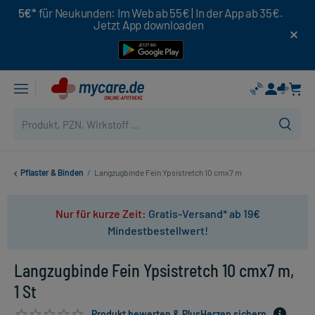
5€*
für Neukunden: Im Web ab 55€ | In der App ab 35€.
Jetzt App downloaden
Pflaster & Binden
/
Langzugbinde Fein Ypsistretch 10 cmx7 m
Nur für kurze Zeit:
Gratis-Versand* ab 19€
Mindestbestellwert!
Langzugbinde Fein Ypsistretch 10 cmx7 m,
1 St
Produkt bewerten & PlusHerzen sichern