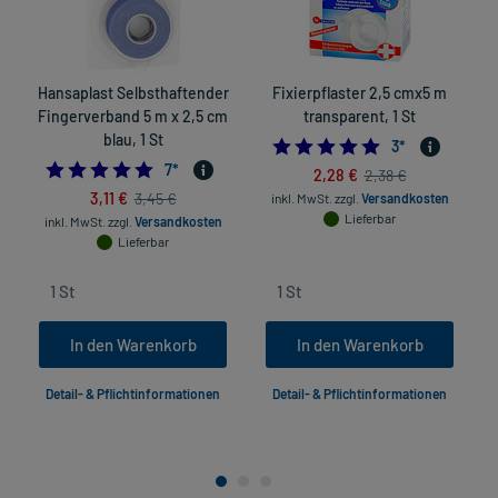
Hansaplast Selbsthaftender
Fixierpflaster 2,5 cmx5 m
Fingerverband 5 m x 2,5 cm
transparent, 1 St
blau, 1 St
5.0
3
*
4.714285714285714
7
*
2,28 €
2,38 €
3,11 €
3,45 €
inkl. MwSt.
zzgl.
Versandkosten
Lieferbar
inkl. MwSt.
zzgl.
Versandkosten
Lieferbar
In den Warenkorb
In den Warenkorb
Detail- & Pflichtinformationen
Detail- & Pflichtinformationen