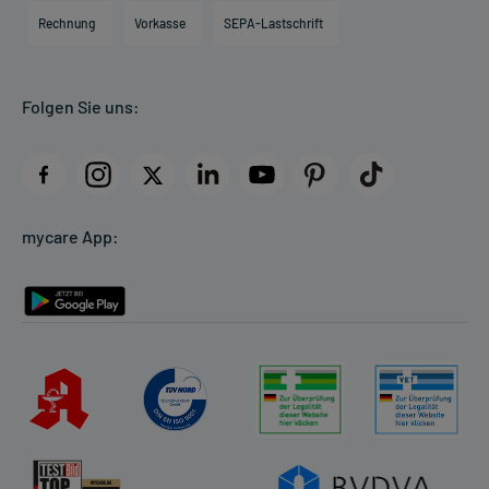
Engagement
Direktabrechnung PKV
Rechnung
Vorkasse
SEPA-Lastschrift
Partner
Apotheke vor Ort
Kundenbewertungen
Folgen Sie uns:
AGB
Impressum
Datenschutz
Cookie-Einstellungen
mycare App:
Rückgabe/Widerruf
Barrierefreiheitserklärung