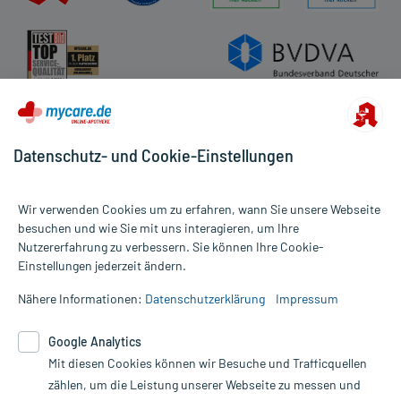
Datenschutz- und Cookie-Einstellungen
Wir verwenden Cookies um zu erfahren, wann Sie unsere Webseite
besuchen und wie Sie mit uns interagieren, um Ihre
Nutzererfahrung zu verbessern. Sie können Ihre Cookie-
Alle Preise gelten inkl. MwSt., ggf. zzgl. Versandkosten
Einstellungen jederzeit ändern.
Informationen auf dieser Website werden ausschließlich für
informative Zwecke zur Verfügung gestellt. Sie ersetzen keinesfalls
Nähere Informationen:
Datenschutzerklärung
Impressum
die Untersuchung und Behandlung durch einen Arzt. Bitte
beachten Sie, dass hierdurch weder Diagnosen gestellt noch
Google Analytics
Therapien eingeleitet werden können. | Diese Webseite benutzt
Mit diesen Cookies können wir Besuche und Trafficquellen
Google Analytics. Lesen Sie bitte dazu die wichtigen Hinweise in
unserer Datenschutzerklärung. Für den Widerruf einer Bestellung
zählen, um die Leistung unserer Webseite zu messen und
nutzen Sie das Formular: