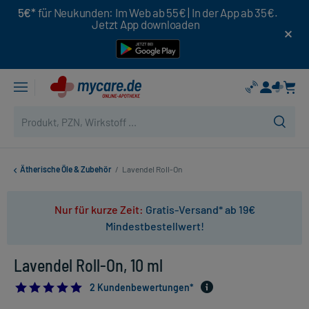
5€*
für Neukunden: Im Web ab 55€ | In der App ab 35€.
Jetzt App downloaden
Ätherische Öle & Zubehör
/
Lavendel Roll-On
Nur für kurze Zeit:
Gratis-Versand* ab 19€
Mindestbestellwert!
Lavendel Roll-On, 10 ml
5.0
2 Kundenbewertungen*