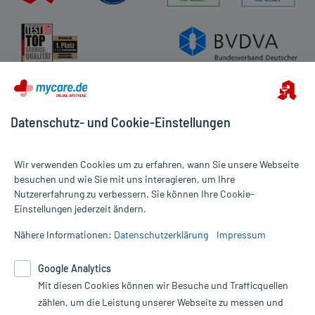
- Vorsicht bei einer Unverträglichkeit gegenüber Saccharose. Wenn
Sie eine Diabetes-Diät einhalten müssen, sollten Sie den
Zuckergehalt berücksichtigen.
Aufbewahrung:
Aufbewahrung
Datenschutz- und Cookie-Einstellungen
Das Arzneimittel muss vor Hitze geschützt aufbewahrt werden.
Wir verwenden Cookies um zu erfahren, wann Sie unsere Webseite
besuchen und wie Sie mit uns interagieren, um Ihre
Handelsformen:
Nutzererfahrung zu verbessern. Sie können Ihre Cookie-
Alle Preise gelten inkl. MwSt., ggf. zzgl. Versandkosten
Anbieter: BAYER SELBSTMED, Leverkusen, www.bayervital.de
Einstellungen jederzeit ändern.
Informationen auf dieser Website werden ausschließlich für
Bearbeitungsstand: 23.10.2018
informative Zwecke zur Verfügung gestellt. Sie ersetzen keinesfalls
Nähere Informationen:
Datenschutzerklärung
Impressum
die Untersuchung und Behandlung durch einen Arzt. Bitte
beachten Sie, dass hierdurch weder Diagnosen gestellt noch
Google Analytics
Therapien eingeleitet werden können. | Diese Webseite benutzt
Mit diesen Cookies können wir Besuche und Trafficquellen
Google Analytics. Lesen Sie bitte dazu die wichtigen Hinweise in
unserer Datenschutzerklärung. Für den Widerruf einer Bestellung
zählen, um die Leistung unserer Webseite zu messen und
nutzen Sie das Formular: