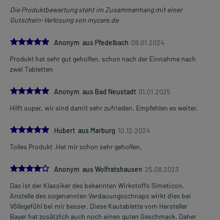
Jugendliche ab 14 Jahren und Erwachsene
Die Produktbewertung steht im Zusammenhang mit einer
1-2 Kautabletten
Gutschein-Verlosung von mycare.de
3-4 mal täglich
morgens, mittags und abends, evtl. auch vor dem Schlafengehen,
5.0
zu oder nach der Mahlzeit
Anonym aus Pfedelbach
09.01.2024
Produkt hat sehr gut geholfen, schon nach der Einnahme nach
Kinder ab 6 Jahren und Erwachsene
zwei Tabletten
2 Kautabletten
3-mal täglich
5.0
Anonym aus Bad Neustadt
01.01.2025
morgens, mittags und abends, zu oder nach der Mahlzeit
Hilft super, wir sind damit sehr zufrieden. Empfehlen es weiter.
Kinder ab 6 Jahren und Erwachsene
2 Kautabletten
5.0
Hubert aus Marburg
10.12.2024
2 Kautabletten
morgens, zu oder nach der Mahlzeit
Tolles Produkt .Hat mir schon sehr geholfen.
Die Gesamtdosis sollte nicht ohne Rücksprache mit einem Arzt
4.0
Anonym aus Wolfratshausen
25.08.2023
oder Apotheker überschritten werden.
Das ist der Klassiker des bekannten Wirkstoffs Simeticon.
Anstelle des sogenannten Verdauungsschnaps wirkt dies bei
Art der Anwendung?
Völlegefühl bei mir besser. Diese Kautablette vom Hersteller
Kauen Sie das Arzneimittel gut.
Bayer hat zusätzlich auch noch einen guten Geschmack. Daher