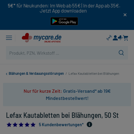
5€*
für Neukunden: Im Web ab 55€ | In der App ab 35€.
Jetzt App downloaden
Blähungen & Verdauungsstörungen
/
Lefax Kautabletten bei Blähungen
Nur für kurze Zeit:
Gratis-Versand* ab 19€
Mindestbestellwert!
Lefax Kautabletten bei Blähungen, 50 St
4.8
5 Kundenbewertungen*