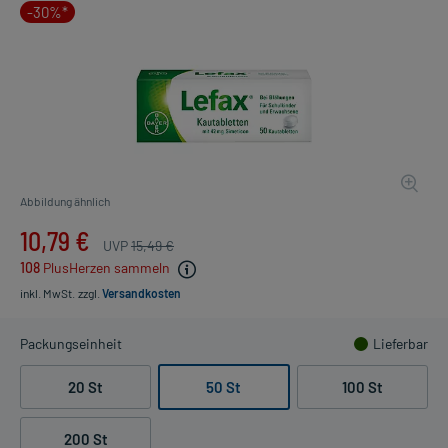
-30%*
Abbildung ähnlich
10,79 €
UVP
15,49 €
108
PlusHerzen sammeln
inkl. MwSt.
zzgl.
Versandkosten
Packungseinheit
Lieferbar
20 St
50 St
100 St
200 St