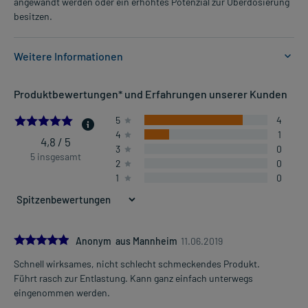
angewandt werden oder ein erhöhtes Potenzial zur Überdosierung
besitzen.
Weitere Informationen
Anwendungsgebiete:
Produktbewertungen* und Erfahrungen unserer Kunden
- Übermäßige Gasbildung im Magen-Darm-Bereich, wie z.B.
Blähungen und Völlegefühl.
4.8
5
4
- Übermäßige Gasbildung im Magen-Darm-Bereich, wie z.B.
4
1
Blähungen
4,8 / 5
3
0
- Verstärkte Gasbildung nach Operationen
5 insgesamt
2
0
- Erleichterung bildgebender Untersuchungen im Bauchbereich
1
0
Dosierung und Anwendungshinweise:
Kinder von 6-14 Jahren
1 Kautablette
5.0
Anonym aus Mannheim
11.06.2019
3-4 mal täglich
Schnell wirksames, nicht schlecht schmeckendes Produkt.
morgens, mittags und abends, evtl. auch vor dem Schlafengehen,
Mehr anzeigen
Führt rasch zur Entlastung. Kann ganz einfach unterwegs
zu oder nach der Mahlzeit
eingenommen werden.