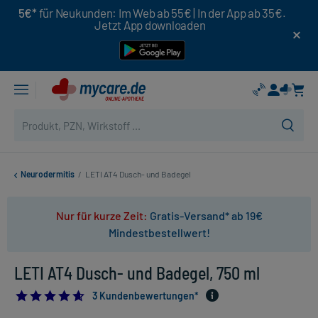
5€*
für Neukunden: Im Web ab 55€ | In der App ab 35€.
Jetzt App downloaden
Neurodermitis
/
LETI AT4 Dusch- und Badegel
Nur für kurze Zeit:
Gratis-Versand* ab 19€
Mindestbestellwert!
LETI AT4 Dusch- und Badegel, 750 ml
4.666666666666667
3 Kundenbewertungen*