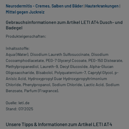
Neurodermitis - Cremes, Salben und Bäder
|
Hauterkrankungen
|
Mittel gegen Juckreiz
Gebrauchsinformationen zum Artikel LETI AT4 Dusch- und
Badegel
Produkteigenschaften:
Inhaltsstoffe:
Aqua (Water), Disodium Laureth Sulfosuccinate, Disodium
Cocoamphodiacetate, PEG-7 Glyceryl Cocoate, PEG-150 Distearate,
Methylpropanediol, Laureth-9, Decyl Glucoside, Alpha-Glucan
Oligosaccharide, Bisabolol, Polyquaternium-7, Caprylyl Glycol, p-
Anisic Acid, Hydroxypropyl Guar Hydroxypropyltrimonium
Chloride, Phenylpropanol, Sodium Chloride, Lactic Acid, Sodium
Benzoate, Parfum (Fragrance).
Quelle: leti.de
Stand: 07/2025
Unsere Tipps & Informationen zum Artikel LETI AT4