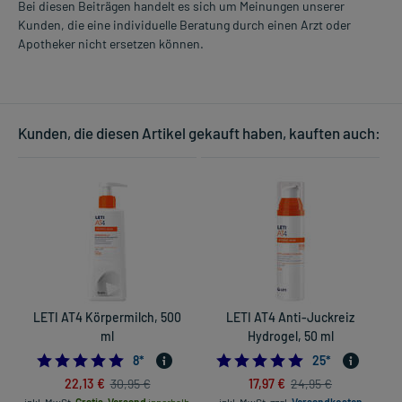
Bei diesen Beiträgen handelt es sich um Meinungen unserer
Kunden, die eine individuelle Beratung durch einen Arzt oder
Apotheker nicht ersetzen können.
Kunden, die diesen Artikel gekauft haben, kauften auch:
LETI AT4 Körpermilch, 500
LETI AT4 Anti-Juckreiz
ml
Hydrogel, 50 ml
4.875
4.8
8
*
25
*
22,13 €
17,97 €
30,95 €
24,95 €