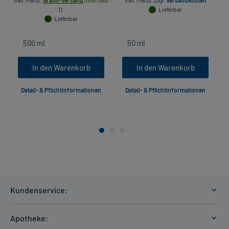
inkl. MwSt.
Gratis-Versand
innerhalb
inkl. MwSt.
zzgl.
Versandkosten
D.
Lieferbar
Lieferbar
In den Warenkorb
In den Warenkorb
Detail- & Pflichtinformationen
Detail- & Pflichtinformationen
Kundenservice:
Versandkosten
Apotheke:
Zahlungsarten