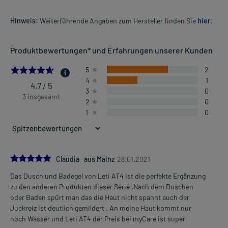
Hinweis:
Weiterführende Angaben zum Hersteller finden Sie
hier
.
Produktbewertungen* und Erfahrungen unserer Kunden
4.666666666666667
5
2
4
1
4,7 / 5
3
0
3 insgesamt
2
0
1
0
5.0
Claudia aus Mainz
28.01.2021
Das Dusch und Badegel von Leti AT4 ist die perfekte Ergänzung
zu den anderen Produkten dieser Serie .Nach dem Duschen
oder Baden spürt man das die Haut nicht spannt auch der
Juckreiz ist deutlich gemildert . An meine Haut kommt nur
noch Wasser und Leti AT4 der Preis bei myCare ist super