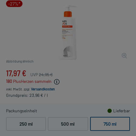
-27%*
Abbildung ähnlich
17,97 €
UVP
24,95 €
180
PlusHerzen sammeln
inkl. MwSt.
zzgl.
Versandkosten
Grundpreis: 23,96 € / l
Packungseinheit
Lieferbar
250 ml
500 ml
750 ml