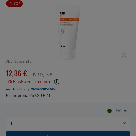
-28%*
Abbildung ähnlich
12,86 €
UVP
17,95 €
129
PlusHerzen sammeln
inkl. MwSt.
zzgl.
Versandkosten
Grundpreis: 257,20 € / l
Lieferbar