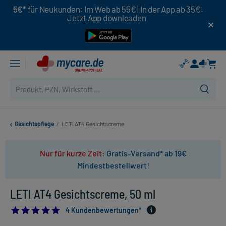
5€*
für Neukunden: Im Web ab 55€ | In der App ab 35€.
Jetzt App downloaden
Gesichtspflege
/
LETI AT4 Gesichtscreme
Nur für kurze Zeit:
Gratis-Versand* ab 19€
Mindestbestellwert!
LETI AT4 Gesichtscreme, 50 ml
4.75
4 Kundenbewertungen*