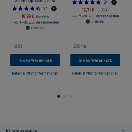
Schmerzpflaster, 10 St
4.6
5
*
4.5
2
*
12,71 €
16,95 €
16,99 €
28,98 €
inkl. MwSt.
zzgl.
Versandkosten
Lieferbar
inkl. MwSt.
zzgl.
Versandkosten
in
Lieferbar
In den Warenkorb
In den Warenkorb
Detail- & Pflichtinformationen
Detail- & Pflichtinformationen
Kundenservice: