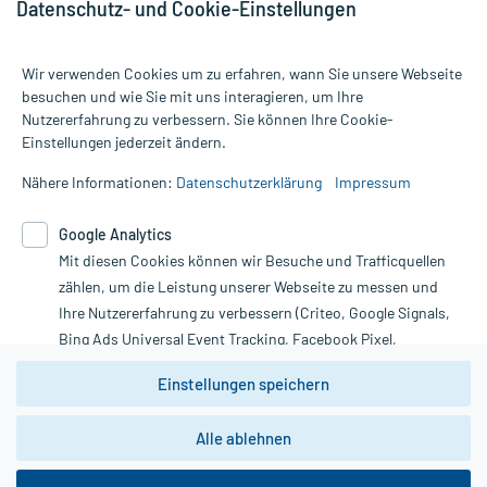
Datenschutz- und Cookie-Einstellungen
Wir verwenden Cookies um zu erfahren, wann Sie unsere Webseite
besuchen und wie Sie mit uns interagieren, um Ihre
Nutzererfahrung zu verbessern. Sie können Ihre Cookie-
Alle Preise gelten inkl. MwSt., ggf. zzgl. Versandkosten
Einstellungen jederzeit ändern.
Informationen auf dieser Website werden ausschließlich für
informative Zwecke zur Verfügung gestellt. Sie ersetzen keinesfalls
Nähere Informationen:
Datenschutzerklärung
Impressum
die Untersuchung und Behandlung durch einen Arzt. Bitte
beachten Sie, dass hierdurch weder Diagnosen gestellt noch
Google Analytics
Therapien eingeleitet werden können. | Diese Webseite benutzt
Mit diesen Cookies können wir Besuche und Trafficquellen
Google Analytics. Lesen Sie bitte dazu die wichtigen Hinweise in
unserer Datenschutzerklärung. Für den Widerruf einer Bestellung
zählen, um die Leistung unserer Webseite zu messen und
nutzen Sie das Formular:
Ihre Nutzererfahrung zu verbessern (Criteo, Google Signals,
Bing Ads Universal Event Tracking, Facebook Pixel,
Vertrag widerrufen
Youtube-Social Plugin).
Einstellungen speichern
Wir weisen darauf hin, dass die
Datenschutzbestimmungen von
Google Analytics
nicht
Alle ablehnen
*Hinweise zu unseren Aktionen und Bewertungen
zwingend den Europäischen Anforderungen gem. EU-
DSGVO genügen und ein Datentransfer in Drittstaaten bzw.
die USA nicht ausgeschlossen werden kann. Wie die