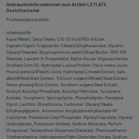
Gebrauchsinformationen zum Artikel LETI AT4
Gesichtscreme
Produkteigenschaften:
Inhaltsstoffe:
Aqua (Water), Decyl Oleate, C12-20 Acid PEG-8 Ester,
Caprylic/Capric Triglyceride, Cetearyl Ethylhexanoate, Glycerin,
Glyceryl Stearate, Butyrospermum parkii (Shea) Butter, PEG-100
Stearate, Laureth-9, Propanediol, Alpha-Glucan Oligosaccharide,
Oxidized Corn Oil, Hydrolyzed Lupine Protein, Pyrus malus Juice,
Prunus persica (Peach) Juice, Hydrolyzed Linseed Extract, Salix
alba (Willow) Bark Extract, Triticum vulgare (Wheat) Seed Extract,
Panax ginseng Root Extract, Hordeum vulgare Seed Extract,
Sodium Ascorbyl Phosphate, Ascorbyl Palmitate, Tocopheryl
Acetate, Tocopherol, Sphingolipids, Phospholipids, Pentylene
Glycol, Lecithin, Dimethicone, Carbomer, Glyceryl Oleate,
Ethylhexylglycerin, Ammonium Acryloyldimethyltaurate/VP
Copolymer, Potassium Cetyl Phosphate, Glyceryl Caprylate, Glyceryl
Undecylenate, Potassium Sorbate, Sodium Benzoate, Parfum
(Fragrance), Tetrasodium Glutamate Diacetate, Phenoxyethanol,
Triethanolamine, Hydrogenated Palm Glycerides Citrate, Sodium