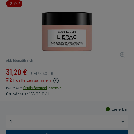
-20%*
Abbildung ähnlich
31,20 €
UVP
39,00 €
312
PlusHerzen sammeln
inkl. MwSt.
Gratis-Versand
innerhalb D.
Grundpreis: 156,00 € / l
Lieferbar