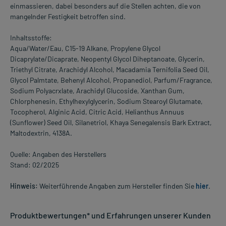
einmassieren, dabei besonders auf die Stellen achten, die von
mangelnder Festigkeit betroffen sind.
Inhaltsstoffe:
Aqua/Water/Eau, C15-19 Alkane, Propylene Glycol
Dicaprylate/Dicaprate, Neopentyl Glycol Diheptanoate, Glycerin,
Triethyl Citrate, Arachidyl Alcohol, Macadamia Ternifolia Seed Oil,
Glycol Palmtate, Behenyl Alcohol, Propanediol, Parfum/Fragrance,
Sodium Polyacrxlate, Arachidyl Glucoside, Xanthan Gum,
Chlorphenesin, Ethylhexylglycerin, Sodium Stearoyl Glutamate,
Tocopherol, Alginic Acid, Citric Acid, Helianthus Annuus
(Sunflower) Seed Oil, Silanetriol, Khaya Senegalensis Bark Extract,
Maltodextrin, 4138A.
Quelle: Angaben des Herstellers
Stand: 02/2025
Hinweis:
Weiterführende Angaben zum Hersteller finden Sie
hier
.
Produktbewertungen* und Erfahrungen unserer Kunden