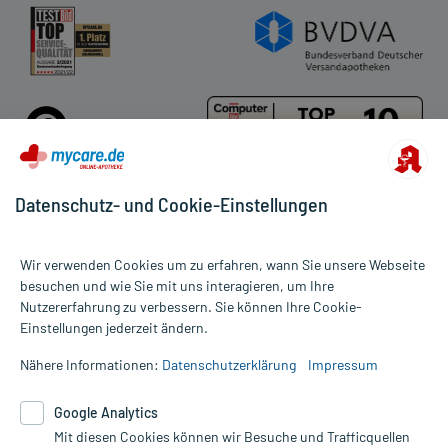
Datenschutz- und Cookie-Einstellungen
Für die Produkte der Kategorie Dermasence wurden 345
Wir verwenden Cookies um zu erfahren, wann Sie unsere Webseite
Bewertungen mit durchschnittlich 4,8 von 5 Sternen abgegeben.
besuchen und wie Sie mit uns interagieren, um Ihre
Nutzererfahrung zu verbessern. Sie können Ihre Cookie-
Alle Preise gelten inkl. MwSt., ggf. zzgl. Versandkosten
Einstellungen jederzeit ändern.
Informationen auf dieser Website werden ausschließlich für
informative Zwecke zur Verfügung gestellt. Sie ersetzen keinesfalls
Nähere Informationen:
Datenschutzerklärung
Impressum
die Untersuchung und Behandlung durch einen Arzt. Bitte
beachten Sie, dass hierdurch weder Diagnosen gestellt noch
Google Analytics
Therapien eingeleitet werden können. | Diese Webseite benutzt
Mit diesen Cookies können wir Besuche und Trafficquellen
Google Analytics. Lesen Sie bitte dazu die wichtigen Hinweise in