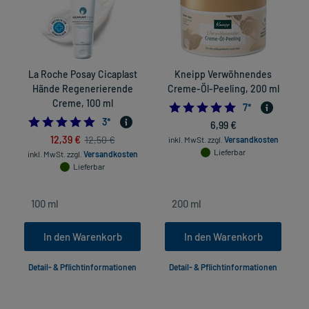
La Roche Posay Cicaplast
Kneipp Verwöhnendes
Hände Regenerierende
Creme-Öl-Peeling, 200 ml
Creme, 100 ml
5.0
7
*
in
5.0
3
*
6,99 €
12,39 €
12,50 €
inkl. MwSt.
zzgl.
Versandkosten
Lieferbar
inkl. MwSt.
zzgl.
Versandkosten
Lieferbar
In den Warenkorb
In den Warenkorb
Detail- & Pflichtinformationen
Detail- & Pflichtinformationen