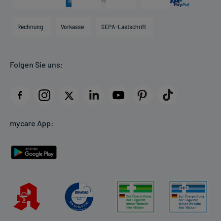
Karriere
Hilfsmittelbox
Engagement
Direktabrechnung PKV
Rechnung
Vorkasse
SEPA-Lastschrift
Partner
Apotheke vor Ort
Kundenbewertungen
Folgen Sie uns:
AGB
Impressum
Datenschutz
Cookie-Einstellungen
mycare App:
Rückgabe/Widerruf
Barrierefreiheitserklärung