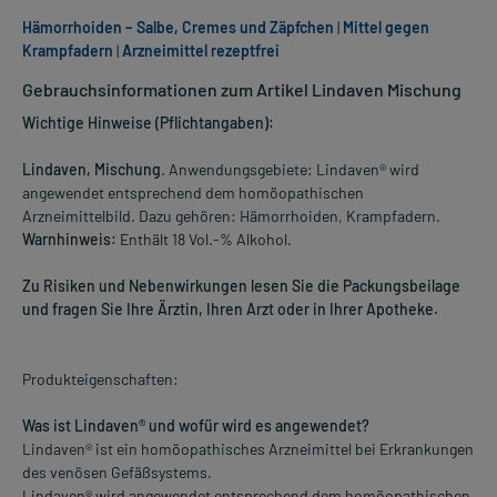
Hämorrhoiden – Salbe, Cremes und Zäpfchen
|
Mittel gegen
Krampfadern
|
Arzneimittel rezeptfrei
Gebrauchsinformationen zum Artikel Lindaven Mischung
Wichtige Hinweise (Pflichtangaben):
Lindaven, Mischung
. Anwendungsgebiete: Lindaven® wird
angewendet entsprechend dem homöopathischen
Arzneimittelbild. Dazu gehören: Hämorrhoiden, Krampfadern.
Warnhinweis:
Enthält 18 Vol.-% Alkohol.
Zu Risiken und Nebenwirkungen lesen Sie die Packungsbeilage
und fragen Sie Ihre Ärztin, Ihren Arzt oder in Ihrer Apotheke.
Produkteigenschaften:
Was ist Lindaven® und wofür wird es angewendet?
Lindaven® ist ein homöopathisches Arzneimittel bei Erkrankungen
des venösen Gefäßsystems.
Lindaven® wird angewendet entsprechend dem homöopathischen