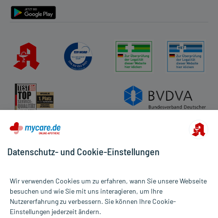
Datenschutz- und Cookie-Einstellungen
Wir verwenden Cookies um zu erfahren, wann Sie unsere Webseite
besuchen und wie Sie mit uns interagieren, um Ihre
Nutzererfahrung zu verbessern. Sie können Ihre Cookie-
Alle Preise gelten inkl. MwSt., ggf. zzgl. Versandkosten
Einstellungen jederzeit ändern.
Informationen auf dieser Website werden ausschließlich für