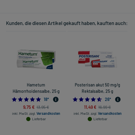
Kunden, die diesen Artikel gekauft haben, kauften auch:
Hametum
Posterisan akut 50 mg/g
Hämorrhoidensalbe, 25 g
Rektalsalbe, 25 g
4.944444444444445
4.53846153846153
18
*
26
*
9,75 €
11,49 €
13,95 €
16,99 €
inkl. MwSt.
zzgl.
Versandkosten
inkl. MwSt.
zzgl.
Versandkosten
Lieferbar
Lieferbar