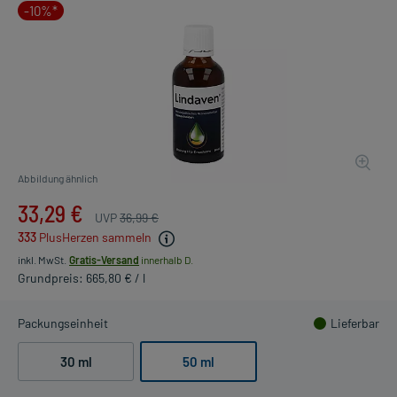
-10%*
Abbildung ähnlich
33,29 €
UVP
36,99 €
333
PlusHerzen sammeln
inkl. MwSt.
Gratis-Versand
innerhalb D.
Grundpreis: 665,80 € / l
Packungseinheit
Lieferbar
30 ml
50 ml