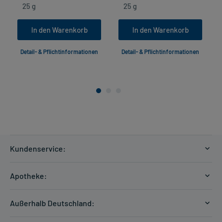
In den Warenkorb
In den Warenkorb
Detail- & Pflichtinformationen
Detail- & Pflichtinformationen
Kundenservice:
Versandkosten
Apotheke:
Zahlungsarten
Ratgeber
Kontakt
Außerhalb Deutschland:
E-Rezept
FAQ