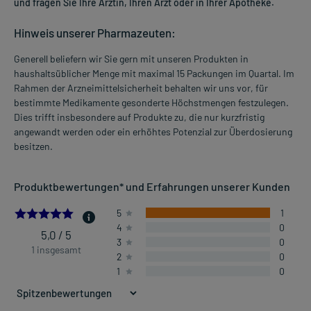
und fragen Sie Ihre Ärztin, Ihren Arzt oder in Ihrer Apotheke.
Hinweis unserer Pharmazeuten:
Generell beliefern wir Sie gern mit unseren Produkten in
haushaltsüblicher Menge mit maximal 15 Packungen im Quartal. Im
Rahmen der Arzneimittelsicherheit behalten wir uns vor, für
bestimmte Medikamente gesonderte Höchstmengen festzulegen.
Dies trifft insbesondere auf Produkte zu, die nur kurzfristig
angewandt werden oder ein erhöhtes Potenzial zur Überdosierung
besitzen.
Produktbewertungen* und Erfahrungen unserer Kunden
5.0
5
1
4
0
5,0 / 5
3
0
1 insgesamt
2
0
1
0