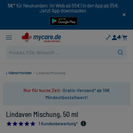
5€*
für Neukunden: Im Web ab 55€ | In der App ab 35€.
Jetzt App downloaden
Hämorrhoiden
/
Lindaven Mischung
Nur für kurze Zeit:
Gratis-Versand* ab 19€
Mindestbestellwert!
Lindaven Mischung, 50 ml
5.0
1 Kundenbewertung*