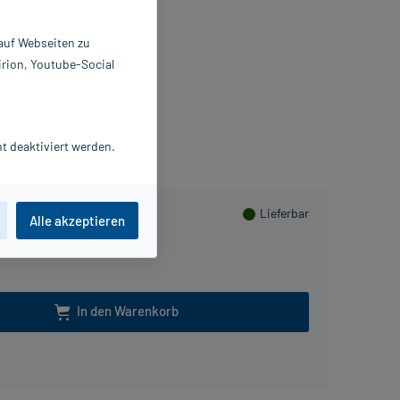
0 ml
0422534
 auf Webseiten zu
risto Pharma GmbH
irion, Youtube-Social
Beipackzettel als PDF
Herzen sammeln
t deaktiviert werden.
Lieferbar
Alle akzeptieren
In den Warenkorb