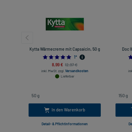
Kytta Wärmecreme mit Capsaicin, 50 g
Doc I
5.0
1
*
8,99 €
12,97 €
inkl. MwSt.
zzgl.
Versandkosten
in
Lieferbar
In den Warenkorb
Detail- & Pflichtinformationen
De