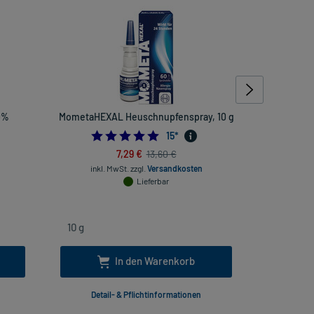
0%
MometaHEXAL Heuschnupfenspray, 10 g
Wep
5.0
15
*
7,29 €
13,60 €
inkl. MwSt.
zzgl.
Versandkosten
inkl
Lieferbar
In den Warenkorb
Detail- & Pflichtinformationen
Deta