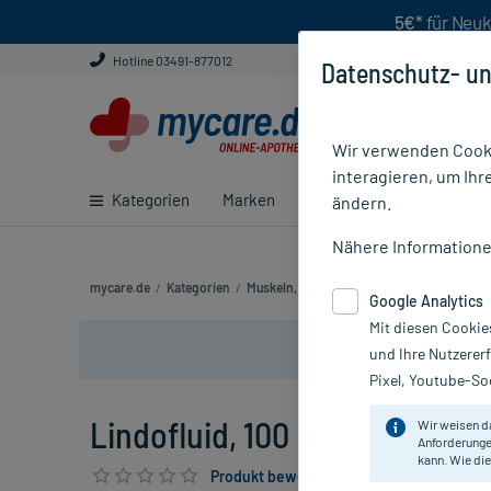
5€*
für Neuk
Hotline 03491-877012
Datenschutz- un
Wir verwenden Cooki
interagieren, um Ihr
Kategorien
Marken
Ratgeber
E-Rezept ei
ändern.
Nähere Information
mycare.de
/
Kategorien
/
Muskeln, Knochen & Gelenke
/
Kälte- & W
Google Analytics
Mit diesen Cookie
und Ihre Nutzerer
Pixel, Youtube-Soc
Lindofluid, 100 ml
Wir weisen d
Anforderunge
kann. Wie die
Produkt bewerten & PlusHerzen sichern