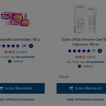
buprofen Schmerzgel, 150 g
Eubos UREA Intensive Care 1
Fußcreme, 100 ml
4.576923076923077
26
*
4.8
5
*
16,46 €
24,69 €
9,48 €
11,85 €
kl. MwSt.
zzgl.
Versandkosten
Lieferbar
inkl. MwSt.
zzgl.
Versandkosten
Lieferbar
In den Warenkorb
In den Warenkorb
tail- & Pflichtinformationen
Detail- & Pflichtinformationen