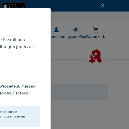
n
E-Rezept App
Anmelden
mycarePlus
Warenkorb
 Sie mit uns
llungen jederzeit
r Webseite zu messen
Tracking, Facebook
uropäischen
eibung.
eschlossen werden
ösung