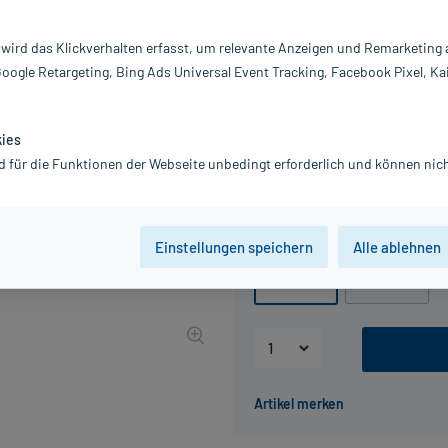
Inhalt:
10
PZN:
0
 wird das Klickverhalten erfasst, um relevante Anzeigen und Remarketing
Hersteller:
A
Google Retargeting, Bing Ads Universal Event Tracking, Facebook Pixel, Ka
Information:
4,49 €
UVP
5,97 €
45
Plus
kies
d für die Funktionen der Webseite unbedingt erforderlich und können nich
inkl. MwSt.
zzgl.
Versandkosten
Grundpreis: 44,90 € / l
Packungseinheit
Einstellungen speichern
Alle ablehnen
100 ml
250 ml