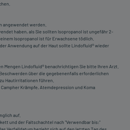
chen.
en angewendet werden.
ndet haben, als Sie sollten Isopropanol ist ungefähr 2-
reinem Isopropanol ist für Erwachsene tödlich.
der Anwendung auf der Haut sollte Lindofluid® wieder
 Mengen Lindofluid® benachrichtigen Sie bitte Ihren Arzt.
 Beschwerden über die gegebenenfalls erforderlichen
 Hautirritationen führen.
off Campher Krämpfe, Atemdepression und Koma
glich auf.
kett und der Faltschachtel nach "Verwendbar bis:"
s Verfalldatum bezieht sich auf den letzten Tag des