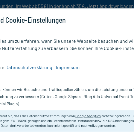
unden: Im Web ab 55€ | In der App ab 35€. Jetzt App downloade
d Cookie-Einstellungen
es um zu erfahren, wann Sie unsere Webseite besuchen und wie
e Nutzererfahrung zu verbessern. Sie können Ihre Cookie-Einste
nlösen
Rezeptur
Aktion %
en:
Datenschutzerklärung
Impressum
ärmetherapie
/
Lindofluid
s können wir Besuche und Trafficquellen zählen, um die Leistung unsere
Nur für kurze Zeit:
Gratis-Versand* ab 19€ Mindestbestellwert!
fahrung zu verbessern (Criteo, Google Signals, Bing Ads Universal Event 
ial Plugin).
arauf hin, dass die Datenschutzbestimmungen von
Google Analytics
nicht zwingend den E
Zur durchblutungsfördernden Einr
n gem. EU-DSGVO genügen und ein Datentransfer in Drittstaaten bzw. die USA nicht ausg
 Daten dort verarbeitet werden, kann nicht geprüft und nachvollzogen werden.
Darreichung:
L