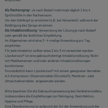
Als Rachenspray:
Je nach Bedarf mehrmals täglich 2 bis 4
Sprühstöße in den Rachenraum.
Um den Kehlkopf zu erreichen (z.B. bei Heiserkeit), während der
Betätigung des Sprays einatmen.
Als Inhalationslösung:
Verwendung der Lösung je nach Bedarf
oder gemäß der ärztlichen Empfehlung.
Im Allgemeinen wird eine 2- 4-malige Anwendung pro Tag
empfohlen.
Für jede Inhalation sollten etwa 2 bis 3 ml verwendet werden.
LipoAerosol® ist eine gebrauchsfertige Inhalationslösung. Nicht
mit Medikamenten und/oder anderen Inhalationslösungen
kombinieren.
Grundsätzlich kann LipoAerosol® mit einem geeigneten Vernebler,
d.h.Kompressor-Düsenvernebler (Druckluft), Membran- oder
Ultraschallvernebler, angewendet werden.
Bitte beachten Sie die Gebrauchsanweisung des Geräteherstellers,
insbesondere die Empfehlungen zur Reinigung, Desinfektion,
Hygiene und Pflege.
Eine Überdosierung ist aufgrund der Art der Anwendung und der