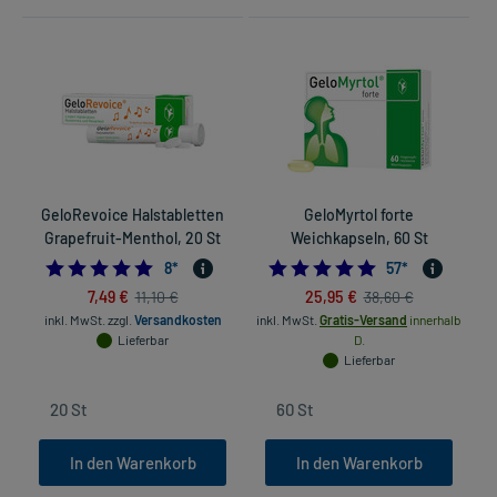
GeloRevoice Halstabletten
GeloMyrtol forte
Grapefruit-Menthol, 20 St
Weichkapseln, 60 St
4.875
4.8596491228070
8
*
57
*
7,49 €
25,95 €
11,10 €
38,60 €
inkl. MwSt.
zzgl.
Versandkosten
inkl. MwSt.
Gratis-Versand
innerhalb
Lieferbar
D.
Lieferbar
In den Warenkorb
In den Warenkorb