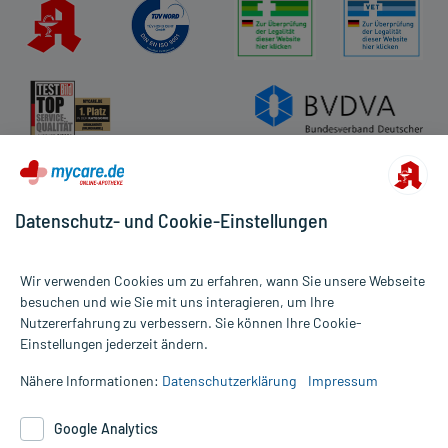
Datenschutz- und Cookie-Einstellungen
Wir verwenden Cookies um zu erfahren, wann Sie unsere Webseite
besuchen und wie Sie mit uns interagieren, um Ihre
Nutzererfahrung zu verbessern. Sie können Ihre Cookie-
Alle Preise gelten inkl. MwSt., ggf. zzgl. Versandkosten
Einstellungen jederzeit ändern.
Informationen auf dieser Website werden ausschließlich für
informative Zwecke zur Verfügung gestellt. Sie ersetzen keinesfalls
Nähere Informationen:
Datenschutzerklärung
Impressum
die Untersuchung und Behandlung durch einen Arzt. Bitte
beachten Sie, dass hierdurch weder Diagnosen gestellt noch
Google Analytics
Therapien eingeleitet werden können. | Diese Webseite benutzt