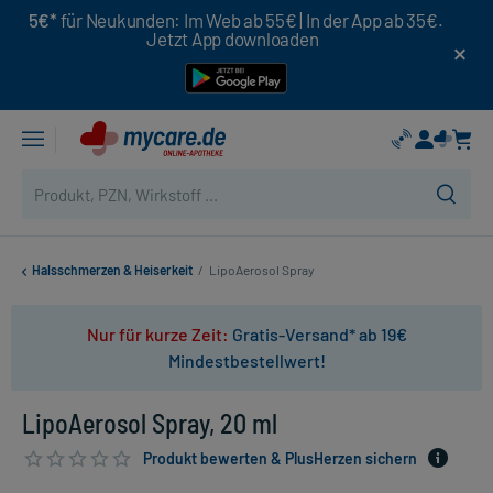
5€*
für Neukunden: Im Web ab 55€ | In der App ab 35€.
Jetzt App downloaden
Halsschmerzen & Heiserkeit
/
LipoAerosol Spray
Nur für kurze Zeit:
Gratis-Versand* ab 19€
Mindestbestellwert!
LipoAerosol Spray, 20 ml
Produkt bewerten & PlusHerzen sichern