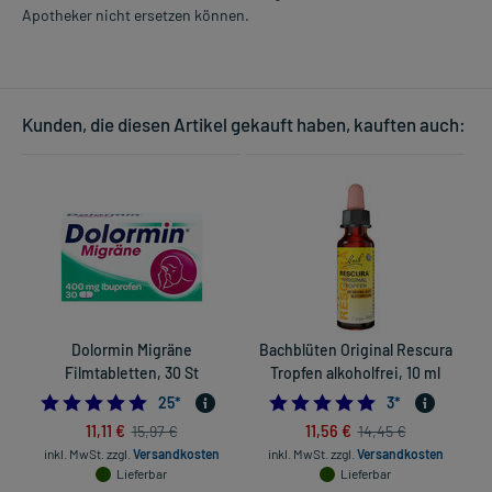
Apotheker nicht ersetzen können.
Kunden, die diesen Artikel gekauft haben, kauften auch:
Dolormin Migräne
Bachblüten Original Rescura
Filmtabletten, 30 St
Tropfen alkoholfrei, 10 ml
4.92
5.0
25
*
3
*
11,11 €
11,56 €
15,97 €
14,45 €
inkl. MwSt.
zzgl.
Versandkosten
inkl. MwSt.
zzgl.
Versandkosten
Lieferbar
Lieferbar