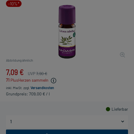
-10%*
Abbildung ähnlich
7,09 €
UVP
7,90 €
71
PlusHerzen sammeln
inkl. MwSt.
zzgl.
Versandkosten
Grundpreis: 709,00 € / l
Lieferbar