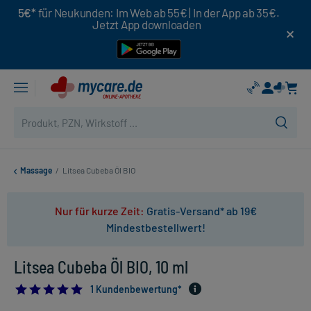
5€*
für Neukunden: Im Web ab 55€ | In der App ab 35€.
Jetzt App downloaden
Massage
/
Litsea Cubeba Öl BIO
Nur für kurze Zeit:
Gratis-Versand* ab 19€
Mindestbestellwert!
Litsea Cubeba Öl BIO, 10 ml
5.0
1 Kundenbewertung*