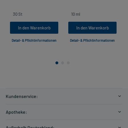
In den Warenkorb
In den Warenkorb
Detail- & Pflichtinformationen
Detail- & Pflichtinformationen
Kundenservice:
Versandkosten
Apotheke:
Zahlungsarten
Ratgeber
Kontakt
Außerhalb Deutschland: