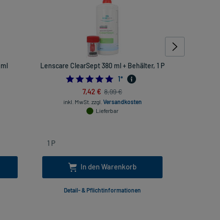
 ml
Lenscare ClearSept 380 ml + Behälter, 1 P
Progent Int
5.0
1
*
7,42 €
8,99 €
inkl. MwSt.
zzgl.
Versandkosten
Lieferbar
inkl
In den Warenkorb
Detail- & Pflichtinformationen
Deta