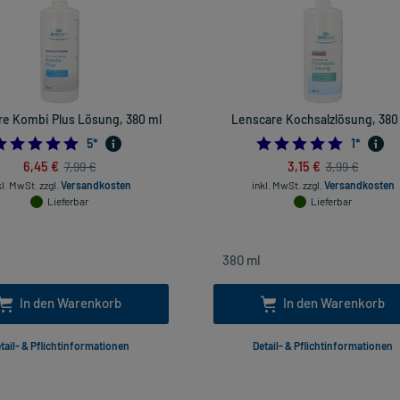
e Kombi Plus Lösung, 380 ml
Lenscare Kochsalzlösung, 380
5.0
5.0
5
*
1
*
6,45 €
3,15 €
7,99 €
3,99 €
kl. MwSt.
zzgl.
Versandkosten
inkl. MwSt.
zzgl.
Versandkosten
Lieferbar
Lieferbar
In den Warenkorb
In den Warenkorb
tail- & Pflichtinformationen
Detail- & Pflichtinformationen