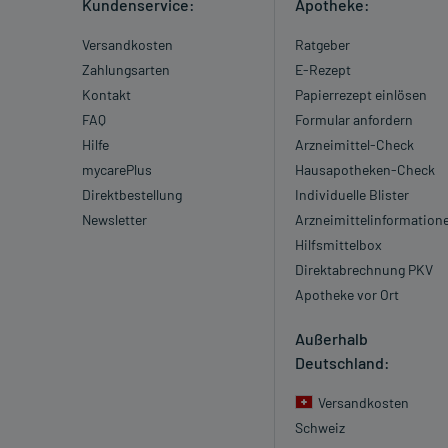
Kundenservice:
Apotheke:
Versandkosten
Ratgeber
Zahlungsarten
E-Rezept
Kontakt
Papierrezept einlösen
FAQ
Formular anfordern
Hilfe
Arzneimittel-Check
mycarePlus
Hausapotheken-Check
Direktbestellung
Individuelle Blister
Newsletter
Arzneimittelinformation
Hilfsmittelbox
Direktabrechnung PKV
Apotheke vor Ort
Außerhalb
Deutschland:
Versandkosten
Schweiz