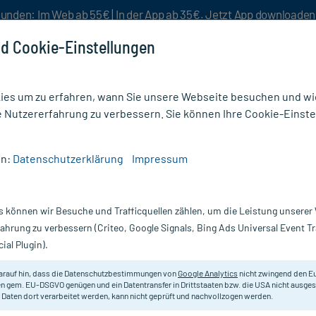
unden: Im Web ab 55€ | In der App ab 35€. Jetzt App downloade
d Cookie-Einstellungen
es um zu erfahren, wann Sie unsere Webseite besuchen und wie
e Nutzererfahrung zu verbessern. Sie können Ihre Cookie-Einste
nlösen
Rezeptur
Aktion %
en:
Datenschutzerklärung
Impressum
s können wir Besuche und Trafficquellen zählen, um die Leistung unsere
Nur für kurze Zeit:
Gratis-Versand* ab 19€ Mindestbestellwert!
fahrung zu verbessern (Criteo, Google Signals, Bing Ads Universal Event 
ial Plugin).
arauf hin, dass die Datenschutzbestimmungen von
Google Analytics
nicht zwingend den E
Homöopathisches Arzneimittel.
n gem. EU-DSGVO genügen und ein Datentransfer in Drittstaaten bzw. die USA nicht ausg
 Daten dort verarbeitet werden, kann nicht geprüft und nachvollzogen werden.
Darreichung:
Gl