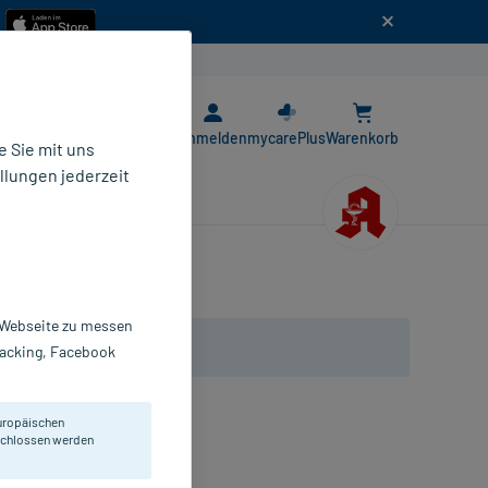
n
E-Rezept App
Anmelden
mycarePlus
Warenkorb
 Sie mit uns
llungen jederzeit
r Webseite zu messen
Tracking, Facebook
uropäischen
eschlossen werden
obuli