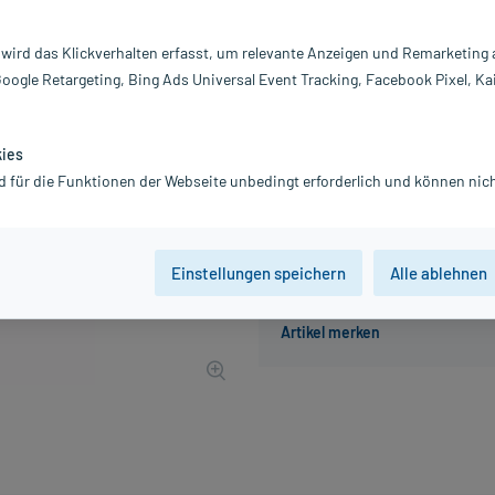
Inhalt:
5 
PZN:
0
 wird das Klickverhalten erfasst, um relevante Anzeigen und Remarketing
Hersteller:
DH
Google Retargeting, Bing Ads Universal Event Tracking, Facebook Pixel, Ka
14,99 €
UVP
17,50 €
150
P
inkl. MwSt.
zzgl.
Versandkosten
kies
d für die Funktionen der Webseite unbedingt erforderlich und können nich
Der Artikel ist momentan nicht
Einstellungen speichern
Alle ablehnen
Beratung für Produktalternat