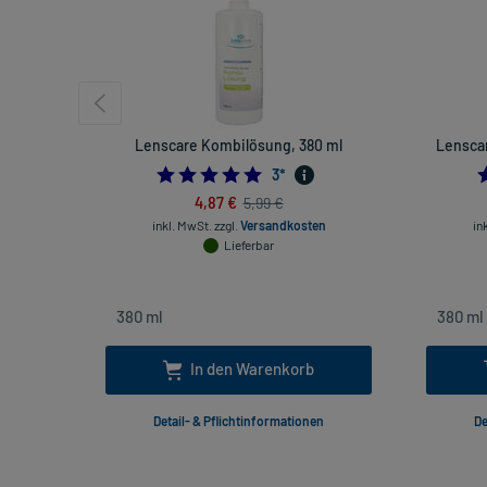
Lenscare Kombilösung, 380 ml
Lenscar
5.0
3
*
4,87 €
5,99 €
inkl. MwSt.
zzgl.
Versandkosten
in
Lieferbar
In den Warenkorb
Detail- & Pflichtinformationen
De