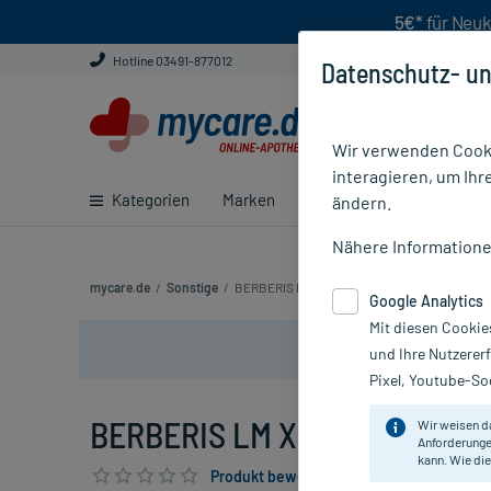
5€*
für Neuk
Hotline 03491-877012
Datenschutz- un
Wir verwenden Cooki
interagieren, um Ihr
Kategorien
Marken
Ratgeber
E-Rezept ei
ändern.
Nähere Information
mycare.de
/
Sonstige
/
BERBERIS LM XII
Google Analytics
Mit diesen Cookie
und Ihre Nutzerer
Pixel, Youtube-Soc
BERBERIS LM XII, 5 g
Wir weisen d
Anforderunge
kann. Wie die
Produkt bewerten & PlusHerzen sichern