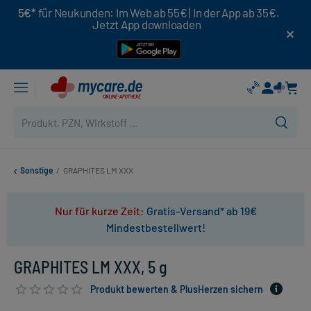
5€*
für Neukunden: Im Web ab 55€ | In der App ab 35€.
Jetzt App downloaden
Sonstige
/
GRAPHITES LM XXX
Nur für kurze Zeit:
Gratis-Versand* ab 19€
Mindestbestellwert!
GRAPHITES LM XXX, 5 g
Produkt bewerten & PlusHerzen sichern