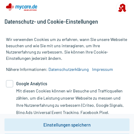
Datenschutz- und Cookie-Einstellungen
Wir verwenden Cookies um zu erfahren, wann Sie unsere Webseite
besuchen und wie Sie mit uns interagieren, um Ihre
Nutzererfahrung zu verbessern. Sie können Ihre Cookie-
Alle Preise gelten inkl. MwSt., ggf. zzgl. Versandkosten
Einstellungen jederzeit ändern.
Informationen auf dieser Website werden ausschließlich für
informative Zwecke zur Verfügung gestellt. Sie ersetzen keinesfalls
Nähere Informationen:
Datenschutzerklärung
Impressum
die Untersuchung und Behandlung durch einen Arzt. Bitte
beachten Sie, dass hierdurch weder Diagnosen gestellt noch
Google Analytics
Therapien eingeleitet werden können. | Diese Webseite benutzt
Mit diesen Cookies können wir Besuche und Trafficquellen
Google Analytics. Lesen Sie bitte dazu die wichtigen Hinweise in
unserer Datenschutzerklärung. Für den Widerruf einer Bestellung
zählen, um die Leistung unserer Webseite zu messen und
nutzen Sie das Formular:
Ihre Nutzererfahrung zu verbessern (Criteo, Google Signals,
Bing Ads Universal Event Tracking, Facebook Pixel,
Vertrag widerrufen
Youtube-Social Plugin).
Einstellungen speichern
Wir weisen darauf hin, dass die