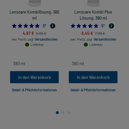
Lenscare Kombilösung, 380
Lenscare Kombi Plus
ml
Lösung, 380 ml
5.0
5.0
3
*
5
*
4,87 €
6,45 €
5,99 €
7,99 €
inkl. MwSt.
zzgl.
Versandkosten
inkl. MwSt.
zzgl.
Versandkosten
Lieferbar
Lieferbar
In den Warenkorb
In den Warenkorb
Detail- & Pflichtinformationen
Detail- & Pflichtinformationen