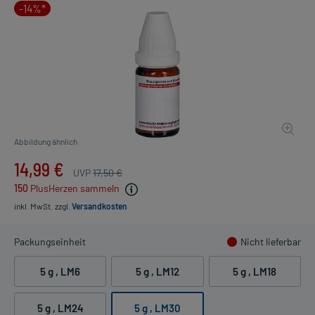
-14%*
Abbildung ähnlich
14,99 €
UVP
17,50 €
150
PlusHerzen sammeln
inkl. MwSt.
zzgl.
Versandkosten
Packungseinheit
Nicht lieferbar
5 g
, LM6
5 g
, LM12
5 g
, LM18
5 g
, LM24
5 g
, LM30