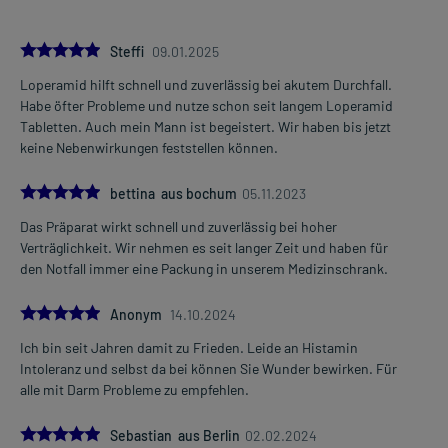
nach jedem ungeformten Stuhl
Erwachsene
5.0
Steffi
09.01.2025
1 Tablette
Loperamid hilft schnell und zuverlässig bei akutem Durchfall.
1-6 mal täglich
Mehr anzeigen
Habe öfter Probleme und nutze schon seit langem Loperamid
nach jedem ungeformten Stuhl
Tabletten. Auch mein Mann ist begeistert. Wir haben bis jetzt
keine Nebenwirkungen feststellen können.
Die Gesamtdosis sollte nicht ohne Rücksprache mit einem Arzt
oder Apotheker überschritten werden.
5.0
bettina aus bochum
05.11.2023
Art der Anwendung?
Das Präparat wirkt schnell und zuverlässig bei hoher
Nehmen Sie das Arzneimittel unzerkaut mit Flüssigkeit (z.B. 1 Glas
Verträglichkeit. Wir nehmen es seit langer Zeit und haben für
Wasser) ein.
den Notfall immer eine Packung in unserem Medizinschrank.
Dauer der Anwendung?
5.0
Anonym
14.10.2024
Ohne ärztlichen Rat sollten Sie das Arzneimittel nicht länger als 2
Tage anwenden. Bei länger anhaltenden Beschwerden sollten Sie
Ich bin seit Jahren damit zu Frieden. Leide an Histamin
Ihren Arzt aufsuchen.
Intoleranz und selbst da bei können Sie Wunder bewirken. Für
alle mit Darm Probleme zu empfehlen.
Überdosierung?
Es kann zu einer Vielzahl von Überdosierungserscheinungen
5.0
Sebastian aus Berlin
02.02.2024
kommen, unter anderem zu Verstopfungen, Darmverschluss,