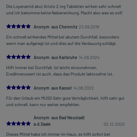
Teilnahmslosigkeit, Schläfrigkeit, Krämpfen sowie zu schweren
Die Loperamid akut Aristo 2 mg Tabletten wirken sehr schnell
Atemstörungen. Setzen Sie sich bei dem Verdacht auf eine
und ich bekomme keine Nebenwirkung. Macht also was es soll!
Überdosierung umgehend mit einem Arzt in Verbindung.
5.0
Anonym aus Chemnitz
23.09.2019
Einnahme vergessen?
Ein schnell wirkendes Mittel bei akutem Durchfall, besonders
Setzen Sie die Einnahme zum nächsten vorgeschriebenen
wenn man aufgeregt ist und dies auf die Verdauung schlägt.
Zeitpunkt ganz normal (also nicht mit der doppelten Menge) fort.
5.0
Generell gilt: Achten Sie vor allem bei Säuglingen, Kleinkindern und
Anonym aus Karlsruhe
14.09.2024
älteren Menschen auf eine gewissenhafte Dosierung. Im
Hilft immer bei Durchfall. Ist leicht einzunehmen.
Zweifelsfalle fragen Sie Ihren Arzt oder Apotheker nach etwaigen
Erwähnenswert ist auch, dass das Produkt laktosefrei ist.
Auswirkungen oder Vorsichtsmaßnahmen.
5.0
Anonym aus Kassel
14.08.2022
Eine vom Arzt verordnete Dosierung kann von den Angaben der
Packungsbeilage abweichen. Da der Arzt sie individuell abstimmt,
Für den Urlaub ein MUSS Sehr gute Verträglichkeit, hilft sehr gut
sollten Sie das Arzneimittel daher nach seinen Anweisungen
und schnell, kann nur weiter empfehlen.
anwenden.
Anonym aus Bad Neustadt
5.0
a.d.Saale
02.12.2020
Gegenanzeigen:
Was spricht gegen eine Anwendung?
Dieses Mittel habe ich immer im Haus, es hilft sofort bei