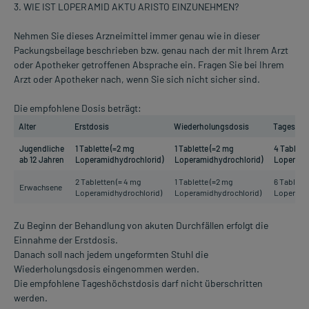
3. WIE IST LOPERAMID AKTU ARISTO EINZUNEHMEN?
Nehmen Sie dieses Arzneimittel immer genau wie in dieser
Packungsbeilage beschrieben bzw. genau nach der mit Ihrem Arzt
oder Apotheker getroffenen Absprache ein. Fragen Sie bei Ihrem
Arzt oder Apotheker nach, wenn Sie sich nicht sicher sind.
Die empfohlene Dosis beträgt:
Alter
Erstdosis
Wiederholungsdosis
Tageshöc
Jugendliche
1 Tablette (=2 mg
1 Tablette (=2 mg
4 Tablett
ab 12 Jahren
Loperamidhydrochlorid)
Loperamidhydrochlorid)
Loperami
2 Tabletten (= 4 mg
1 Tablette (=2 mg
6 Tablette
Erwachsene
Loperamidhydrochlorid)
Loperamidhydrochlorid)
Loperami
Zu Beginn der Behandlung von akuten Durchfällen erfolgt die
Einnahme der Erstdosis.
Danach soll nach jedem ungeformten Stuhl die
Wiederholungsdosis eingenommen werden.
Die empfohlene Tageshöchstdosis darf nicht überschritten
werden.