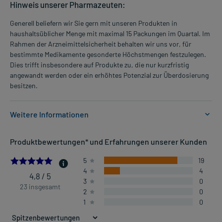
Hinweis unserer Pharmazeuten:
Generell beliefern wir Sie gern mit unseren Produkten in
haushaltsüblicher Menge mit maximal 15 Packungen im Quartal. Im
Rahmen der Arzneimittelsicherheit behalten wir uns vor, für
bestimmte Medikamente gesonderte Höchstmengen festzulegen.
Dies trifft insbesondere auf Produkte zu, die nur kurzfristig
angewandt werden oder ein erhöhtes Potenzial zur Überdosierung
besitzen.
Weitere Informationen
Anwendungsgebiete:
Produktbewertungen* und Erfahrungen unserer Kunden
- Durchfälle, vor allem akute
- Akuter Durchfall
4.826086956521739
5
19
4
4
4,8 / 5
3
0
Dosierung und Anwendungshinweise:
23 insgesamt
2
0
Jugendliche ab 12 Jahren
1
0
1 Tablette
1-4 mal täglich