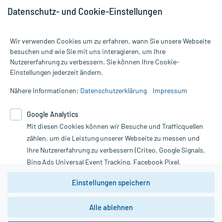
Datenschutz- und Cookie-Einstellungen
Wir verwenden Cookies um zu erfahren, wann Sie unsere Webseite
besuchen und wie Sie mit uns interagieren, um Ihre
Nutzererfahrung zu verbessern. Sie können Ihre Cookie-
Alle Preise gelten inkl. MwSt., ggf. zzgl. Versandkosten
Einstellungen jederzeit ändern.
Informationen auf dieser Website werden ausschließlich für
informative Zwecke zur Verfügung gestellt. Sie ersetzen keinesfalls
Nähere Informationen:
Datenschutzerklärung
Impressum
die Untersuchung und Behandlung durch einen Arzt. Bitte
beachten Sie, dass hierdurch weder Diagnosen gestellt noch
Google Analytics
Therapien eingeleitet werden können. | Diese Webseite benutzt
Mit diesen Cookies können wir Besuche und Trafficquellen
Google Analytics. Lesen Sie bitte dazu die wichtigen Hinweise in
unserer Datenschutzerklärung. Für den Widerruf einer Bestellung
zählen, um die Leistung unserer Webseite zu messen und
nutzen Sie das Formular:
Ihre Nutzererfahrung zu verbessern (Criteo, Google Signals,
Bing Ads Universal Event Tracking, Facebook Pixel,
Vertrag widerrufen
Youtube-Social Plugin).
Einstellungen speichern
Wir weisen darauf hin, dass die
Datenschutzbestimmungen von
Google Analytics
nicht
Alle ablehnen
*Hinweise zu unseren Aktionen und Bewertungen
zwingend den Europäischen Anforderungen gem. EU-
DSGVO genügen und ein Datentransfer in Drittstaaten bzw.