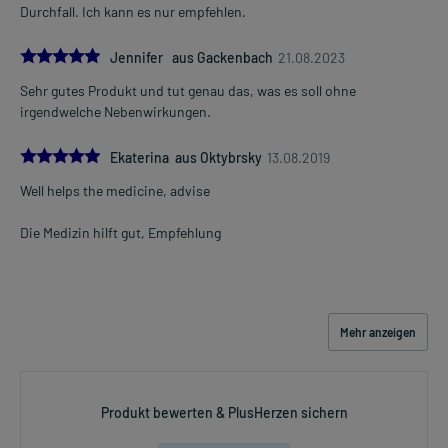
Durchfall. Ich kann es nur empfehlen.
Immer:
- Überempfindlichkeit gegen die Inhaltsstoffe
5.0
Jennifer aus Gackenbach
21.08.2023
- Verstopfung, evtl. auch andere Zustände, bei denen eine weitere
Verlangsamung der Darmtätigkeit zu vermeiden ist, z.B. bei starken
Sehr gutes Produkt und tut genau das, was es soll ohne
Blähungen
irgendwelche Nebenwirkungen.
- Colitis ulcerosa, akuter Schub
5.0
Ekaterina aus Oktybrsky
13.08.2019
Unter Umständen - sprechen Sie hierzu mit Ihrem Arzt oder
Well helps the medicine, advise
Apotheker:
- Lebererkrankungen
Die Medizin hilft gut, Empfehlung
- Chronische Durchfälle
Welche Altersgruppe ist zu beachten?
- Säuglinge und Kleinkinder unter 2 Jahren: Das Arzneimittel darf
nicht angewendet werden.
Mehr anzeigen
- Kinder unter 12 Jahren: Das Arzneimittel darf nur nach
Rücksprache mit einem Arzt oder unter ärztlicher Kontrolle
angewendet werden.
Produkt bewerten & PlusHerzen sichern
Was ist mit Schwangerschaft und Stillzeit?
- Schwangerschaft: Das Arzneimittel sollte nach derzeitigen