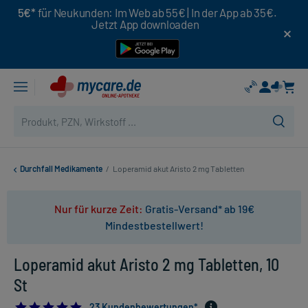
5€*
für Neukunden: Im Web ab 55€ | In der App ab 35€.
Jetzt App downloaden
Durchfall Medikamente
/
Loperamid akut Aristo 2 mg Tabletten
Nur für kurze Zeit:
Gratis-Versand* ab 19€
Mindestbestellwert!
Loperamid akut Aristo 2 mg Tabletten, 10
St
4.826086956521739
23 Kundenbewertungen*