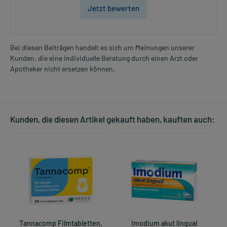
Jetzt bewerten
Erkenntnissen nicht angewendet werden.
- Stillzeit: Von einer Anwendung wird nach derzeitigen
Erkenntnissen abgeraten. Eventuell ist ein Abstillen in Erwägung
zu ziehen.
Bei diesen Beiträgen handelt es sich um Meinungen unserer
Kunden, die eine individuelle Beratung durch einen Arzt oder
Ist Ihnen das Arzneimittel trotz einer Gegenanzeige verordnet
Apotheker nicht ersetzen können.
worden, sprechen Sie mit Ihrem Arzt oder Apotheker. Der
therapeutische Nutzen kann höher sein, als das Risiko, das die
Anwendung bei einer Gegenanzeige in sich birgt.
Kunden, die diesen Artikel gekauft haben, kauften auch:
Nebenwirkungen:
Welche unerwünschten Wirkungen können auftreten?
- Magen-Darm-Beschwerden, wie:
- Übelkeit
- Erbrechen
- Blähungen
- Verstopfung
- Bauchkrämpfe
- Mundtrockenheit
Tannacomp Filmtabletten,
Imodium akut lingual
L