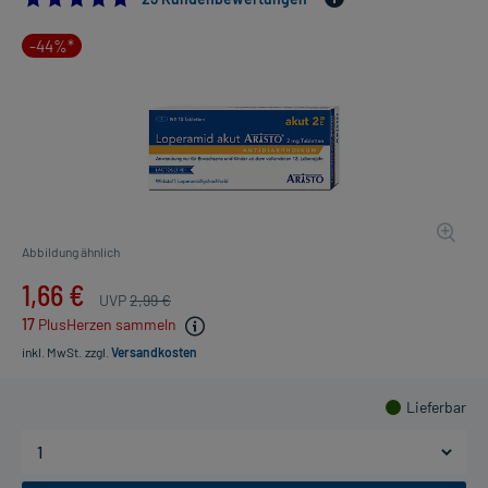
-44%*
Abbildung ähnlich
1,66 €
UVP
2,99 €
17
PlusHerzen sammeln
inkl. MwSt.
zzgl.
Versandkosten
Lieferbar