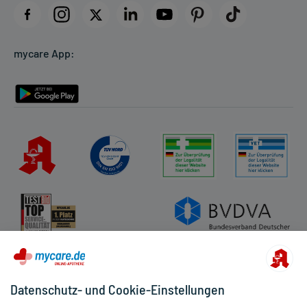
Datenschutz
Cookie-Einstellungen
mycare App:
Rückgabe/Widerruf
Barrierefreiheitserklärung
Datenschutz- und Cookie-Einstellungen