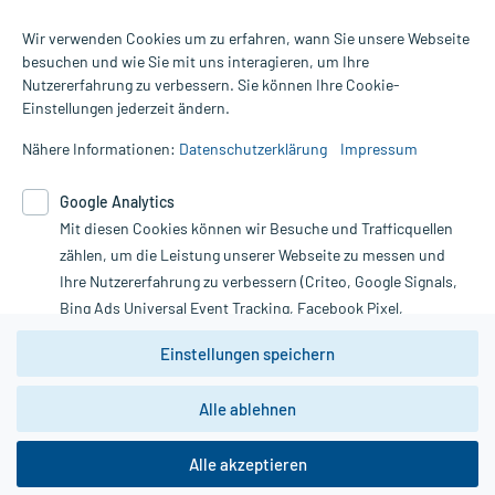
Wir verwenden Cookies um zu erfahren, wann Sie unsere Webseite
besuchen und wie Sie mit uns interagieren, um Ihre
Nutzererfahrung zu verbessern. Sie können Ihre Cookie-
Alle Preise gelten inkl. MwSt., ggf. zzgl. Versandkosten
Einstellungen jederzeit ändern.
Informationen auf dieser Website werden ausschließlich für
informative Zwecke zur Verfügung gestellt. Sie ersetzen keinesfalls
Nähere Informationen:
Datenschutzerklärung
Impressum
die Untersuchung und Behandlung durch einen Arzt. Bitte
beachten Sie, dass hierdurch weder Diagnosen gestellt noch
Google Analytics
Therapien eingeleitet werden können. | Diese Webseite benutzt
Google Analytics. Lesen Sie bitte dazu die wichtigen Hinweise in
Mit diesen Cookies können wir Besuche und Trafficquellen
unserer Datenschutzerklärung. Für den Widerruf einer Bestellung
zählen, um die Leistung unserer Webseite zu messen und
nutzen Sie das Formular:
Ihre Nutzererfahrung zu verbessern (Criteo, Google Signals,
Bing Ads Universal Event Tracking, Facebook Pixel,
Vertrag widerrufen
Youtube-Social Plugin).
Einstellungen speichern
Wir weisen darauf hin, dass die
Datenschutzbestimmungen von
Google Analytics
nicht
*Hinweise zu unseren Aktionen und Bewertungen
Alle ablehnen
zwingend den Europäischen Anforderungen gem. EU-
DSGVO genügen und ein Datentransfer in Drittstaaten bzw.
die USA nicht ausgeschlossen werden kann. Wie die
Alle akzeptieren
Daten dort verarbeitet werden, kann nicht geprüft und
copyright @ 2026 Roland Helle e.K. - Versandapotheke - Alle Rechte vorbehalten
nachvollzogen werden.