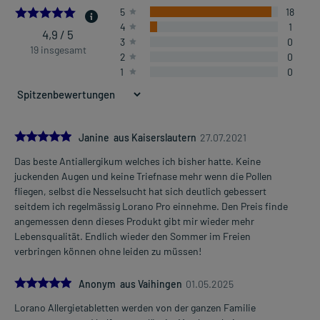
4.947368421052632
5
18
4
1
4,9 / 5
3
0
19 insgesamt
2
0
1
0
5.0
Janine aus Kaiserslautern
27.07.2021
Das beste Antiallergikum welches ich bisher hatte. Keine
juckenden Augen und keine Triefnase mehr wenn die Pollen
fliegen, selbst die Nesselsucht hat sich deutlich gebessert
seitdem ich regelmässig Lorano Pro einnehme. Den Preis finde
angemessen denn dieses Produkt gibt mir wieder mehr
Lebensqualität. Endlich wieder den Sommer im Freien
verbringen können ohne leiden zu müssen!
5.0
Anonym aus Vaihingen
01.05.2025
Lorano Allergietabletten werden von der ganzen Familie