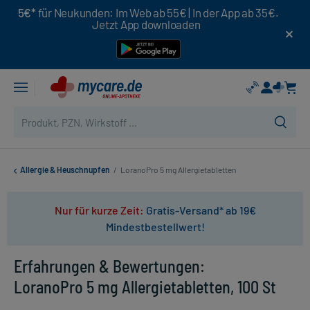
5€*
für Neukunden: Im Web ab 55€ | In der App ab 35€.
Jetzt App downloaden
Allergie & Heuschnupfen
/
LoranoPro 5 mg Allergietabletten
Nur für kurze Zeit:
Gratis-Versand* ab 19€
Mindestbestellwert!
Erfahrungen & Bewertungen:
LoranoPro 5 mg Allergietabletten, 100 St