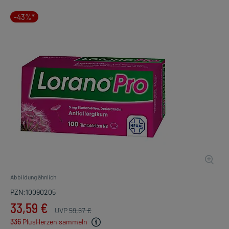
-43%*
Abbildung ähnlich
PZN:10090205
33,59 €
UVP
59,67 €
336
PlusHerzen sammeln