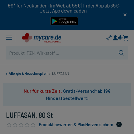
5€*
für Neukunden: Im Web ab 55€ | In der App ab 35€.
Jetzt App downloaden
Allergie & Heuschnupfen
/
LUFFASAN
Nur für kurze Zeit:
Gratis-Versand* ab 19€
Mindestbestellwert!
LUFFASAN, 80 St
Produkt bewerten & PlusHerzen sichern