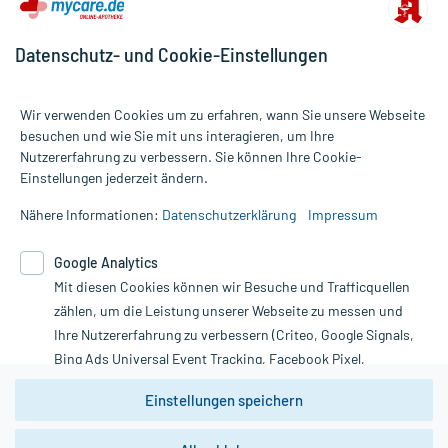
Datenschutz- und Cookie-Einstellungen
Wir verwenden Cookies um zu erfahren, wann Sie unsere Webseite
besuchen und wie Sie mit uns interagieren, um Ihre
Nutzererfahrung zu verbessern. Sie können Ihre Cookie-
Alle Preise gelten inkl. MwSt., ggf. zzgl. Versandkosten
Einstellungen jederzeit ändern.
Informationen auf dieser Website werden ausschließlich für
informative Zwecke zur Verfügung gestellt. Sie ersetzen keinesfalls
Nähere Informationen:
Datenschutzerklärung
Impressum
die Untersuchung und Behandlung durch einen Arzt. Bitte
beachten Sie, dass hierdurch weder Diagnosen gestellt noch
Google Analytics
Therapien eingeleitet werden können. | Diese Webseite benutzt
Mit diesen Cookies können wir Besuche und Trafficquellen
Google Analytics. Lesen Sie bitte dazu die wichtigen Hinweise in
unserer Datenschutzerklärung. Für den Widerruf einer Bestellung
zählen, um die Leistung unserer Webseite zu messen und
nutzen Sie das Formular:
Ihre Nutzererfahrung zu verbessern (Criteo, Google Signals,
Bing Ads Universal Event Tracking, Facebook Pixel,
Vertrag widerrufen
Youtube-Social Plugin).
Einstellungen speichern
Wir weisen darauf hin, dass die
Datenschutzbestimmungen von
Google Analytics
nicht