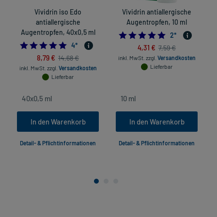
Vividrin iso Edo
Vividrin antiallergische
antiallergische
Augentropfen, 10 ml
Augentropfen, 40x0,5 ml
5.0
2
*
5.0
4
*
4,31 €
7,59 €
8,79 €
14,68 €
inkl. MwSt.
zzgl.
Versandkosten
Lieferbar
inkl. MwSt.
zzgl.
Versandkosten
Lieferbar
In den Warenkorb
In den Warenkorb
Detail- & Pflichtinformationen
Detail- & Pflichtinformationen