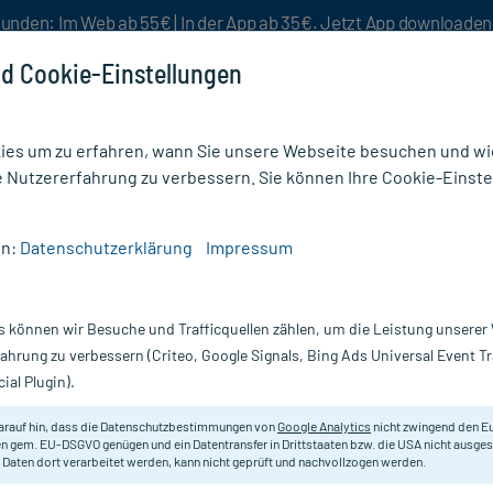
unden: Im Web ab 55€ | In der App ab 35€. Jetzt App downloade
d Cookie-Einstellungen
es um zu erfahren, wann Sie unsere Webseite besuchen und wie
e Nutzererfahrung zu verbessern. Sie können Ihre Cookie-Einste
nlösen
Rezeptur
Aktion %
en:
Datenschutzerklärung
Impressum
 extrafein akut Kapseln
s können wir Besuche und Trafficquellen zählen, um die Leistung unsere
Nur für kurze Zeit:
Gratis-Versand* ab 19€ Mindestbestellwert!
fahrung zu verbessern (Criteo, Google Signals, Bing Ads Universal Event 
ial Plugin).
 Kapseln, 100 St
Luvos
arauf hin, dass die Datenschutzbestimmungen von
Google Analytics
nicht zwingend den E
n gem. EU-DSGVO genügen und ein Datentransfer in Drittstaaten bzw. die USA nicht ausg
 Daten dort verarbeitet werden, kann nicht geprüft und nachvollzogen werden.
Hartkapseln mit Heilerde zum Ein
Magenbeschwerden. Ab 12 Jahren g