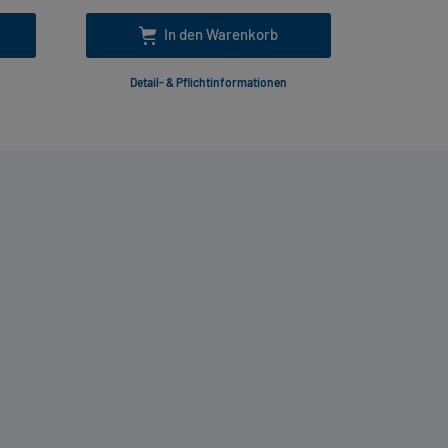
In den Warenkorb
Detail- & Pflichtinformationen
Deta