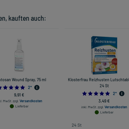
en, kauften auch:
ntosan Wound Spray, 75 ml
Klosterfrau Reizhusten Lutschtab
24 St
5.0
2
*
5.0
2
*
9,91 €
3,49 €
kl. MwSt.
zzgl.
Versandkosten
Lieferbar
inkl. MwSt.
zzgl.
Versandkosten
Lieferbar