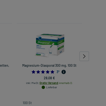
letten,
Magnesium-Diasporal 300 mg, 100 St
ACC
Br
5.0
3
*
28,08 €
inkl. MwSt.
Gratis-Versand
innerhalb D.
Lieferbar
inkl