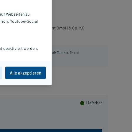
pseln
 auf Webseiten zu
0 St
irion, Youtube-Social
360650
ilerde-Gesellschaft Luvos Just GmbH & Co. KG
Beipackzettel als PDF
t deaktiviert werden.
atis Luvos Heilerde Anti-Pickel-Maske, 15 ml
Alle akzeptieren
lusHerzen sammeln
Lieferbar