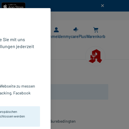
n
E-Rezept App
Anmelden
mycarePlus
Warenkorb
 Sie mit uns
llungen jederzeit
r Webseite zu messen
Tracking, Facebook
uropäischen
eschlossen werden
nehmen. Zur Anwendung bei säurebedingten
eeignet.