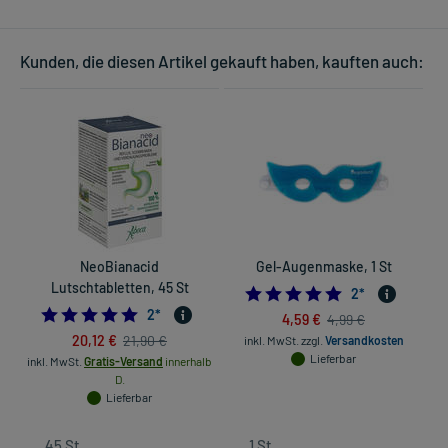
Kunden, die diesen Artikel gekauft haben, kauften auch:
NeoBianacid
Gel-Augenmaske, 1 St
Lutschtabletten, 45 St
5.0
2
*
5.0
2
*
4,59 €
4,99 €
20,12 €
21,90 €
inkl. MwSt.
zzgl.
Versandkosten
Lieferbar
inkl. MwSt.
Gratis-Versand
innerhalb
D.
Lieferbar