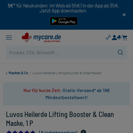
5€*
für Neukunden: Im Web ab 55€ | In der App ab 35€.
Jetzt App downloaden
Masken & Co
/
Luvos Heilerde Lifting Booster & Clean Maske
Nur für kurze Zeit:
Gratis-Versand* ab 19€
Mindestbestellwert!
Luvos Heilerde Lifting Booster & Clean
Maske, 1 P
5.0
1 Kundenbewertung*