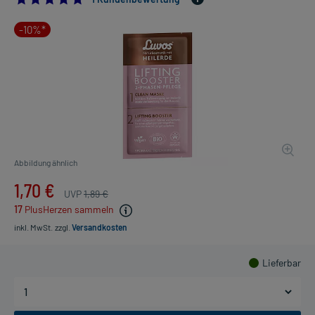
-10%*
Abbildung ähnlich
1,70 €
UVP
1,89 €
17
PlusHerzen sammeln
inkl. MwSt.
zzgl.
Versandkosten
Lieferbar