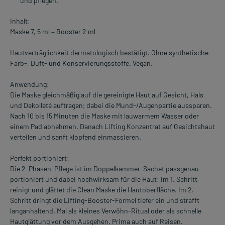
und pflegen.
Inhalt:
Maske 7, 5 ml + Booster 2 ml
Hautverträglichkeit dermatologisch bestätigt. Ohne synthetische
Farb-, Duft- und Konservierungsstoffe. Vegan.
Anwendung:
Die Maske gleichmäßig auf die gereinigte Haut auf Gesicht, Hals
und Dekolleté auftragen; dabei die Mund-/Augenpartie aussparen.
Nach 10 bis 15 Minuten die Maske mit lauwarmem Wasser oder
einem Pad abnehmen. Danach Lifting Konzentrat auf Gesichtshaut
verteilen und sanft klopfend einmassieren.
Perfekt portioniert:
Die 2-Phasen-Pflege ist im Doppelkammer-Sachet passgenau
portioniert und dabei hochwirksam für die Haut: Im 1. Schritt
reinigt und glättet die Clean Maske die Hautoberfläche. Im 2.
Schritt dringt die Lifting-Booster-Formel tiefer ein und strafft
langanhaltend. Mal als kleines Verwöhn-Ritual oder als schnelle
Hautglättung vor dem Ausgehen. Prima auch auf Reisen.