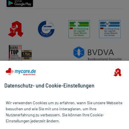
Datenschutz- und Cookie-Einstellungen
Wir verwenden Cookies um zu erfahren, wann Sie unsere Webseite
besuchen und wie Sie mit uns interagieren, um Ihre
Nutzererfahrung zu verbessern. Sie können Ihre Cookie-
Alle Preise gelten inkl. MwSt., ggf. zzgl. Versandkosten
Einstellungen jederzeit ändern.
Informationen auf dieser Website werden ausschließlich für
informative Zwecke zur Verfügung gestellt. Sie ersetzen keinesfalls