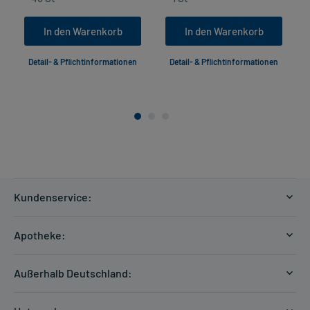
In den Warenkorb
In den Warenkorb
Detail- & Pflichtinformationen
Detail- & Pflichtinformationen
Kundenservice:
Versandkosten
Apotheke:
Zahlungsarten
Ratgeber
Kontakt
Außerhalb Deutschland:
E-Rezept
FAQ
Versandkosten Schweiz
Papierrezept einlösen
Hilfe