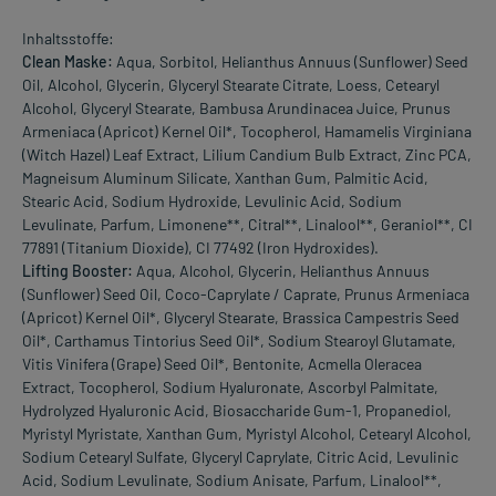
Inhaltsstoffe:
Clean Maske:
Aqua, Sorbitol, Helianthus Annuus (Sunflower) Seed
Oil, Alcohol, Glycerin, Glyceryl Stearate Citrate, Loess, Cetearyl
Alcohol, Glyceryl Stearate, Bambusa Arundinacea Juice, Prunus
Armeniaca (Apricot) Kernel Oil*, Tocopherol, Hamamelis Virginiana
(Witch Hazel) Leaf Extract, Lilium Candium Bulb Extract, Zinc PCA,
Magneisum Aluminum Silicate, Xanthan Gum, Palmitic Acid,
Stearic Acid, Sodium Hydroxide, Levulinic Acid, Sodium
Levulinate, Parfum, Limonene**, Citral**, Linalool**, Geraniol**, CI
77891 (Titanium Dioxide), CI 77492 (Iron Hydroxides).
Lifting Booster:
Aqua, Alcohol, Glycerin, Helianthus Annuus
(Sunflower) Seed Oil, Coco-Caprylate / Caprate, Prunus Armeniaca
(Apricot) Kernel Oil*, Glyceryl Stearate, Brassica Campestris Seed
Oil*, Carthamus Tintorius Seed Oil*, Sodium Stearoyl Glutamate,
Vitis Vinifera (Grape) Seed Oil*, Bentonite, Acmella Oleracea
Extract, Tocopherol, Sodium Hyaluronate, Ascorbyl Palmitate,
Hydrolyzed Hyaluronic Acid, Biosaccharide Gum-1, Propanediol,
Myristyl Myristate, Xanthan Gum, Myristyl Alcohol, Cetearyl Alcohol,
Sodium Cetearyl Sulfate, Glyceryl Caprylate, Citric Acid, Levulinic
Acid, Sodium Levulinate, Sodium Anisate, Parfum, Linalool**,