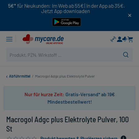
5€*
für Neukunden: Im Web ab 55€ | In der App ab 35€.
Jetzt App downloaden
Abführmittel
/
Macrogol Adgc plus Elektrolyte Pulver
Nur für kurze Zeit:
Gratis-Versand* ab 19€
Mindestbestellwert!
Macrogol Adgc plus Elektrolyte Pulver, 100
St
Produkt bewerten & PlusHerzen sichern