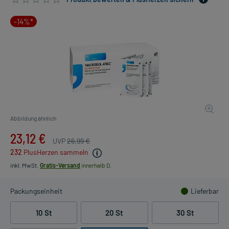
-14%*
Abbildung ähnlich
23,12 €
UVP
26,99 €
232
PlusHerzen sammeln
inkl. MwSt.
Gratis-Versand
innerhalb D.
Packungseinheit
Lieferbar
10 St
20 St
30 St