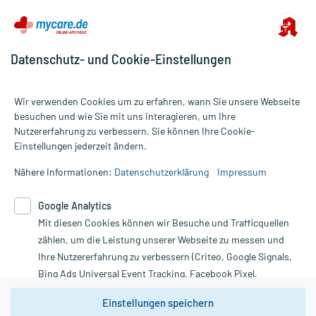
Nebenwirkungen:
Welche unerwünschten Wirkungen können auftreten?
- Magen-Darm-Beschwerden, wie:
Datenschutz- und Cookie-Einstellungen
- Übelkeit
- Erbrechen
- Durchfälle
Wir verwenden Cookies um zu erfahren, wann Sie unsere Webseite
- Blähungen
besuchen und wie Sie mit uns interagieren, um Ihre
- Völlegefühl
Nutzererfahrung zu verbessern. Sie können Ihre Cookie-
Alle Preise gelten inkl. MwSt., ggf. zzgl. Versandkosten
- Bauchschmerzen
Einstellungen jederzeit ändern.
Informationen auf dieser Website werden ausschließlich für
- Lokale Reizerscheinungen der Darmschleimhaut, vor allem am
informative Zwecke zur Verfügung gestellt. Sie ersetzen keinesfalls
Anus
Nähere Informationen:
Datenschutzerklärung
Impressum
die Untersuchung und Behandlung durch einen Arzt. Bitte
beachten Sie, dass hierdurch weder Diagnosen gestellt noch
Bemerken Sie eine Befindlichkeitsstörung oder Veränderung
Google Analytics
Therapien eingeleitet werden können. | Diese Webseite benutzt
während der Behandlung, wenden Sie sich an Ihren Arzt oder
Mit diesen Cookies können wir Besuche und Trafficquellen
Google Analytics. Lesen Sie bitte dazu die wichtigen Hinweise in
Apotheker.
unserer Datenschutzerklärung. Für den Widerruf einer Bestellung
zählen, um die Leistung unserer Webseite zu messen und
nutzen Sie das Formular:
Ihre Nutzererfahrung zu verbessern (Criteo, Google Signals,
Für die Information an dieser Stelle werden vor allem
Bing Ads Universal Event Tracking, Facebook Pixel,
Nebenwirkungen berücksichtigt, die bei mindestens einem von
Vertrag widerrufen
1.000 behandelten Patienten auftreten.
Youtube-Social Plugin).
Einstellungen speichern