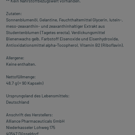
** Kein Nährstoffbezugswert vorhanden.
Zutaten:
Sonnenblumenöl, Gelantine, Feuchthaltemittel Glycerin, lutein-,
meso-zeaxanthin- und zeaxanthinhaltiger Extrakt aus
Studentenblumen (Tagetes erecta), Verdickungsmittel
Bienenwachs gelb, Farbstoff Eisenoxide und Eisenhydroxide,
Antioxidationsmittel alpha-Tocopherol, Vitamin B2 (Riboflavin).
Allergene:
Keine enthalten.
Nettofüllmenge:
48,7 g (= 90 Kapseln)
Ursprungsland des Lebensmittels:
Deutschland
Anschrift des Herstellers:
Alliance Pharmaceuticals GmbH
Niederkasseler Lohweg 175
40547 Düsseldorf