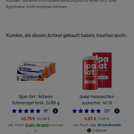
Kunden, die eine individuelle Beratung durch einen Arzt oder
Apotheker nicht ersetzen können.
Kunden, die diesen Artikel gekauft haben, kauften auch:
Spar-Set: Voltaren
Ipalat Halspastillen
R
Schmerzgel forte, 2x150 g
zuckerfrei, 40 St
5.0
4.8
18
*
25
*
40,79 €
4,83 €
60,96 €
7,40 €
inkl. MwSt.
Gratis-Versand
innerhalb
inkl. MwSt.
zzgl.
Versandkosten
in
D.
Lieferbar