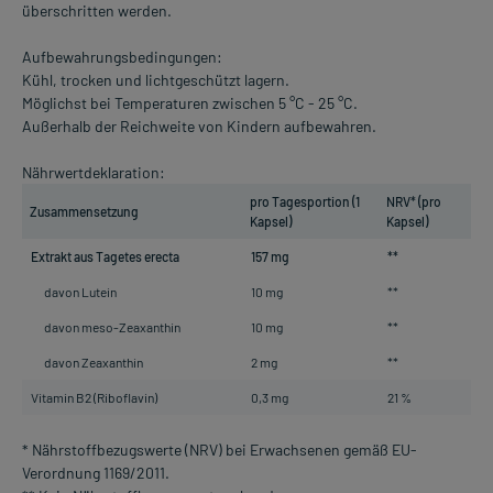
überschritten werden.
Aufbewahrungsbedingungen:
Kühl, trocken und lichtgeschützt lagern.
Möglichst bei Temperaturen zwischen 5 °C - 25 °C.
Außerhalb der Reichweite von Kindern aufbewahren.
Nährwertdeklaration:
pro Tagesportion (1
NRV* (pro
Zusammensetzung
Kapsel)
Kapsel)
Extrakt aus Tagetes erecta
157 mg
**
davon Lutein
10 mg
**
davon meso-Zeaxanthin
10 mg
**
davon Zeaxanthin
2 mg
**
Vitamin B2 (Riboflavin)
0,3 mg
21 %
* Nährstoffbezugswerte (NRV) bei Erwachsenen gemäß EU-
Verordnung 1169/2011.