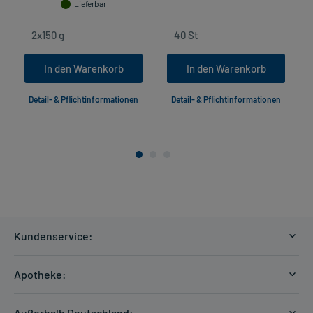
Lieferbar
In den Warenkorb
In den Warenkorb
Detail- & Pflichtinformationen
Detail- & Pflichtinformationen
Kundenservice:
Versandkosten
Apotheke:
Zahlungsarten
Ratgeber
Kontakt
Außerhalb Deutschland: