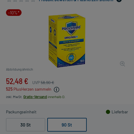
-10%*
Abbildung ähnlich
52,48 €
UVP
58,90 €
525
PlusHerzen sammeln
inkl. MwSt.
Gratis-Versand
innerhalb D.
Packungseinheit
Lieferbar
30 St
90 St