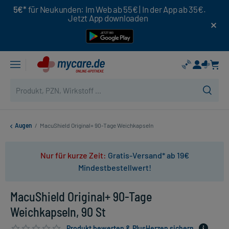
5€*
für Neukunden: Im Web ab 55€ | In der App ab 35€.
Jetzt App downloaden
Augen
/
MacuShield Original+ 90-Tage Weichkapseln
Nur für kurze Zeit:
Gratis-Versand* ab 19€
Mindestbestellwert!
MacuShield Original+ 90-Tage
Weichkapseln, 90 St
Produkt bewerten & PlusHerzen sichern