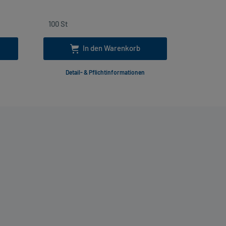
In den Warenkorb
Detail- & Pflichtinformationen
Deta