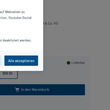
ausetabletten
 auf Webseiten zu
0 St
irion, Youtube-Social
110303
rla-Pharm Arzneimittel GmbH & Co. KG
Packungsbeilage als PDF
t deaktiviert werden.
lusHerzen sammeln
Alle akzeptieren
Lieferbar
100 St
In den Warenkorb