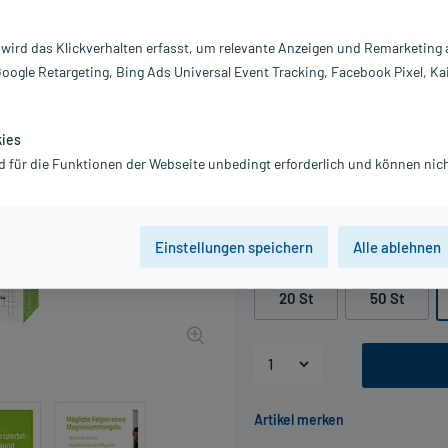
Darreichung:
Br
 wird das Klickverhalten erfasst, um relevante Anzeigen und Remarketing
Inhalt:
10
Google Retargeting, Bing Ads Universal Event Tracking, Facebook Pixel, Ka
PZN:
00
Hersteller:
Ve
Information:
kies
31,44 €
d für die Funktionen der Webseite unbedingt erforderlich und können nich
UVP
36,70 €
315
P
inkl. MwSt.
Gratis-Versand
innerhalb D.
Einstellungen speichern
Alle ablehnen
Packungseinheit
20 St
50 St