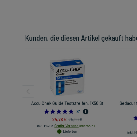
Kunden, die diesen Artikel gekauft hab
Accu Chek Guide Teststreifen, 1X50 St
Sedacur 
4.75
8
*
24,78 €
25,99 €
inkl. MwSt.
Gratis-Versand
innerhalb D.
Lieferbar
inkl. 