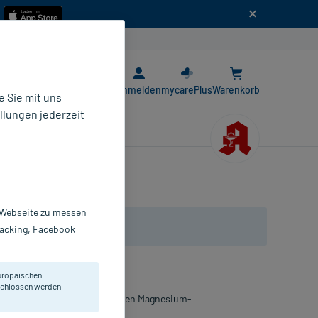
n
E-Rezept App
Anmelden
mycarePlus
Warenkorb
 Sie mit uns
llungen jederzeit
r Webseite zu messen
Tracking, Facebook
uropäischen
eschlossen werden
andlung von therapiebedürftigen Magnesium-
 mit Citrusgeschmack.