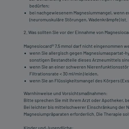
bedürfen;
bei nachgewiesenem Magnesiummangel, wenn er U
(neuromuskuläre Störungen, Wadenkrämpfe) ist.
2. Was sollten Sie vor der Einnahme von Magnesioca
Magnesiocard® 7,5 mmol darf nicht eingenommen w
wenn Sie allergisch gegen Magnesiumaspartat-hyd
sonstigen Bestandteile dieses Arzneumittels sin
wenn Sie an einer schweren Nierenfunktionsst
Filtrationsrate < 30 ml/min) leiden,
wenn Sie an Flüssigkeitsmangel des Körpers (Exs
Warnhinweise und Vorsichtsmaßnahmen:
Bitte sprechen Sie mit Ihrem Arzt oder Apotheker, 
Bei leichter bis mittelschwerer Einschränkung der 
Magnesiumpräparaten erforderlich. Die Therapie so
Kinder und Jugendliche: