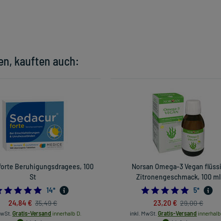
en, kauften auch:
forte Beruhigungsdragees, 100
Norsan Omega-3 Vegan flüss
St
Zitronengeschmack, 100 ml
5.0
5.0
14
*
5
*
24,84 €
23,20 €
35,49 €
29,00 €
MwSt.
Gratis-Versand
innerhalb D.
inkl. MwSt.
Gratis-Versand
innerhalb