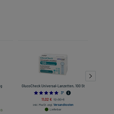
ig
GlucoCheck Universal-Lanzetten, 100 St
Eucerin Pi
5.0
3
*
11,02 €
12,90 €
inkl. MwSt.
zzgl.
Versandkosten
Lieferbar
 D.
inkl