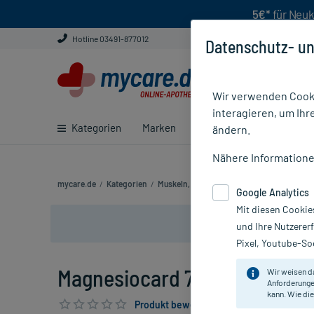
5€*
für Neuk
Hotline 03491-877012
Datenschutz- un
Wir verwenden Cooki
interagieren, um Ihr
Kategorien
Marken
Ratgeber
E-Rezept ei
ändern.
Nähere Information
mycare.de
/
Kategorien
/
Muskeln, Knochen & Gelenke
/
Muskelkräm
Google Analytics
Mit diesen Cookie
und Ihre Nutzerer
Pixel, Youtube-Soc
Magnesiocard 7,5 mmol, 100 S
Wir weisen d
Anforderunge
kann. Wie die
Produkt bewerten & PlusHerzen sichern