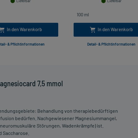
Lieferbar
Lieferbar
In den Warenkorb
In den Warenkorb
tail- & Pflichtinformationen
Detail- & Pflichtinformationen
Magnesiocard 7,5 mmol
wendungsgebiete: Behandlung von therapiebedürftigen
Infusion bedürfen. Nachgewiesener Magnesiummangel,
 (neuromuskuläre Störungen, Wadenkrämpfe) ist.
d Saccharose.