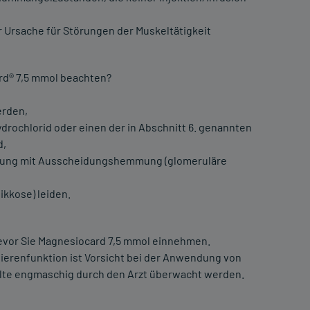
rsache für Störungen der Muskeltätigkeit
rd® 7,5 mmol beachten?
erden,
rochlorid oder einen der in Abschnitt 6. genannten
d,
örung mit Ausscheidungshemmung (glomeruläre
ikkose) leiden.
bevor Sie Magnesiocard 7,5 mmol einnehmen.
Nierenfunktion ist Vorsicht bei der Anwendung von
llte engmaschig durch den Arzt überwacht werden.