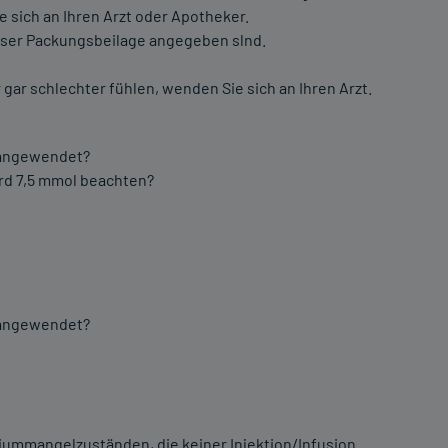
sich an Ihren Arzt oder Apotheker.
ieser Packungsbeilage angegeben slnd.
gar schlechter fühlen, wenden Sie sich an Ihren Arzt.
s angewendet?
ard 7,5 mmol beachten?
s angewendet?
ummangelzuständen, die keiner Injektion/Infusion