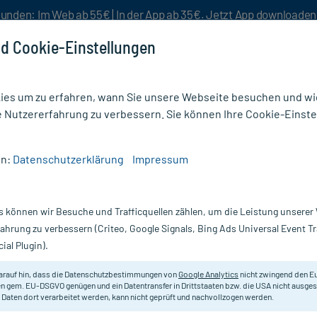
unden: Im Web ab 55€ | In der App ab 35€. Jetzt App downloade
d Cookie-Einstellungen
es um zu erfahren, wann Sie unsere Webseite besuchen und wie
e Nutzererfahrung zu verbessern. Sie können Ihre Cookie-Einste
nlösen
Rezeptur
Aktion %
en:
Datenschutzerklärung
Impressum
pfe (Muskelrelaxans) rezeptfrei
/
Magnesiocard 7,5 mmol
s können wir Besuche und Trafficquellen zählen, um die Leistung unsere
Nur für kurze Zeit:
Gratis-Versand* ab 19€ Mindestbestellwert!
fahrung zu verbessern (Criteo, Google Signals, Bing Ads Universal Event 
ial Plugin).
t
Verla
arauf hin, dass die Datenschutzbestimmungen von
Google Analytics
nicht zwingend den E
n gem. EU-DSGVO genügen und ein Datentransfer in Drittstaaten bzw. die USA nicht ausg
 Daten dort verarbeitet werden, kann nicht geprüft und nachvollzogen werden.
Rezeptfreies Arzneimittel zur Beh
Mangelzuständen. Brausetabletten