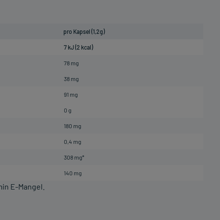
pro Kapsel (1,2g)
7 kJ (2 kcal)
78 mg
38 mg
91 mg
0 g
180 mg
0,4 mg
308 mg*
140 mg
min E-Mangel.