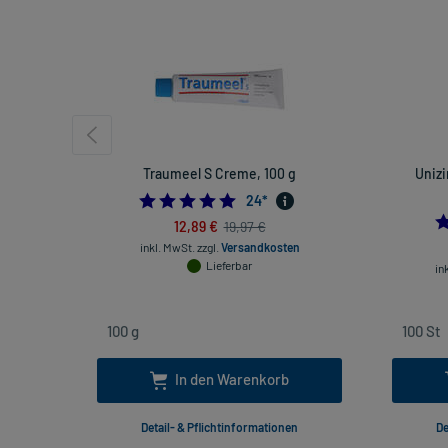
Traumeel S Creme, 100 g
Uniz
4.875
24
*
12,89 €
19,97 €
inkl. MwSt.
zzgl.
Versandkosten
Lieferbar
in
In den Warenkorb
Detail- & Pflichtinformationen
De