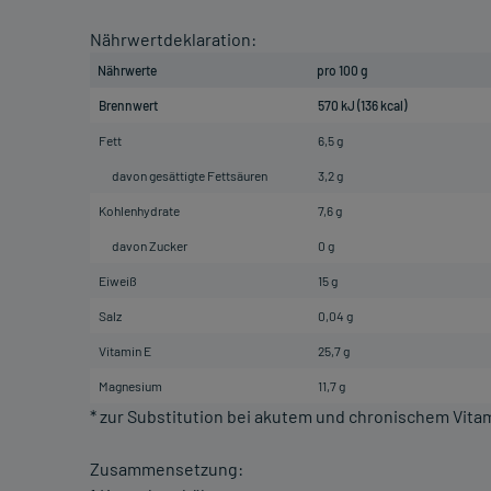
Nährwertdeklaration:
Nährwerte
pro 100 g
Brennwert
570 kJ (136 kcal)
Fett
6,5 g
davon gesättigte Fettsäuren
3,2 g
Kohlenhydrate
7,6 g
davon Zucker
0 g
Eiweiß
15 g
Salz
0,04 g
Vitamin E
25,7 g
Magnesium
11,7 g
* zur Substitution bei akutem und chronischem Vita
Zusammensetzung: