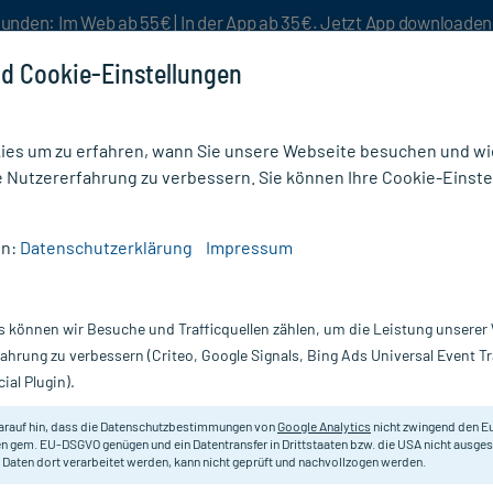
unden: Im Web ab 55€ | In der App ab 35€. Jetzt App downloade
d Cookie-Einstellungen
es um zu erfahren, wann Sie unsere Webseite besuchen und wie
e Nutzererfahrung zu verbessern. Sie können Ihre Cookie-Einste
nlösen
Rezeptur
Aktion %
en:
Datenschutzerklärung
Impressum
sergänzung
/
Magnesium TONIL plus Vitamin E Kapseln
s können wir Besuche und Trafficquellen zählen, um die Leistung unsere
Nur für kurze Zeit:
Gratis-Versand* ab 19€ Mindestbestellwert!
fahrung zu verbessern (Criteo, Google Signals, Bing Ads Universal Event 
ial Plugin).
n E Kapseln, 100
arauf hin, dass die Datenschutzbestimmungen von
Google Analytics
nicht zwingend den E
Lebensmittel für besondere medizin
n gem. EU-DSGVO genügen und ein Datentransfer in Drittstaaten bzw. die USA nicht ausg
 Daten dort verarbeitet werden, kann nicht geprüft und nachvollzogen werden.
Darreichung:
Ka