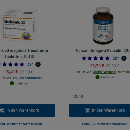
ink 50 magensaftresistente
Norsan Omega-3 Kapseln, 120
Tabletten, 100 St
5.0
20
*
5.0
39
*
23,20 €
29,00 €
15,49 €
22,80 €
inkl. MwSt.
Gratis-Versand
innerhalb
Lieferbar
kl. MwSt.
zzgl.
Versandkosten
Lieferbar
In den Warenkorb
In den Warenkorb
tail- & Pflichtinformationen
Detail- & Pflichtinformationen