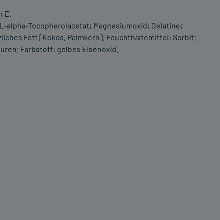
n E.
 DL-alpha-Tocopherolacetat; Magnesiumoxid; Gelatine;
liches Fett [Kokos, Palmkern]; Feuchthaltemittel: Sorbit;
äuren; Farbstoff: gelbes Eisenoxid.