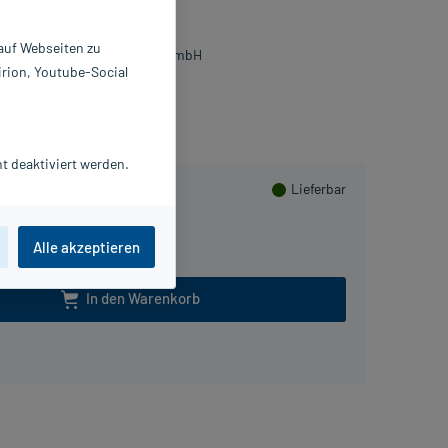
0 St
0953846
 auf Webseiten zu
HEPLAPHARM Arzneimittel GmbH
irion, Youtube-Social
lusHerzen sammeln
t deaktiviert werden.
Lieferbar
Alle akzeptieren
In den Warenkorb