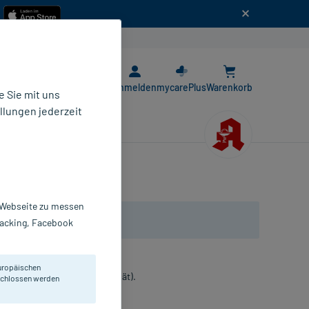
n
E-Rezept App
Anmelden
mycarePlus
Warenkorb
 Sie mit uns
llungen jederzeit
r Webseite zu messen
Tracking, Facebook
uropäischen
ische Zwecke (bilanzierte Diät).
eschlossen werden
pseln