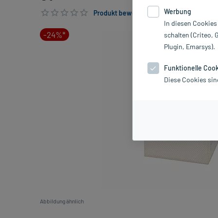
Werbung
Produkt bewerten & PlusHerzen sichern
In diesen Cookies
-24%*
schalten (Criteo, 
Plugin, Emarsys).
Funktionelle Coo
Diese Cookies sin
Abbildung ähnlich