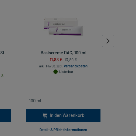
 St
Basiscreme DAC, 100 ml
GeloMyrto
11,83 €
13,89 €
inkl. MwSt.
zzgl.
Versandkosten
Lieferbar
 D.
inkl. Mw
In den Warenkorb
Detail- & Pflichtinformationen
Deta