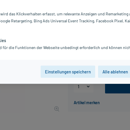
Inhalt:
10
PZN:
0
 wird das Klickverhalten erfasst, um relevante Anzeigen und Remarketing
Hersteller:
C
Google Retargeting, Bing Ads Universal Event Tracking, Facebook Pixel, Ka
38,91 €
UVP
51,64 €
390
P
inkl. MwSt.
Gratis-Versand
innerhalb D.
kies
d für die Funktionen der Webseite unbedingt erforderlich und können nich
Packungseinheit
50 St
100 St
Einstellungen speichern
Alle ablehnen