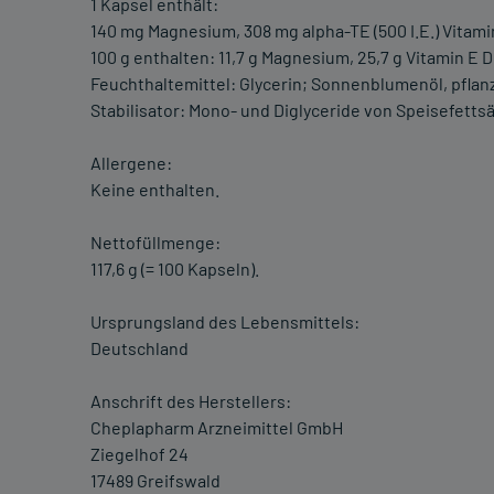
1 Kapsel enthält:
140 mg Magnesium, 308 mg alpha-TE (500 I.E.) Vitami
100 g enthalten: 11,7 g Magnesium, 25,7 g Vitamin E
Feuchthaltemittel: Glycerin; Sonnenblumenöl, pflanz
Stabilisator: Mono- und Diglyceride von Speisefetts
Allergene:
Keine enthalten.
Nettofüllmenge:
117,6 g (= 100 Kapseln).
Ursprungsland des Lebensmittels:
Deutschland
Anschrift des Herstellers:
Cheplapharm Arzneimittel GmbH
Ziegelhof 24
17489 Greifswald