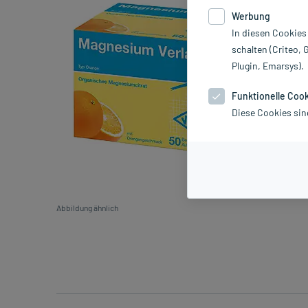
Werbung
In diesen Cookies
schalten (Criteo, 
Plugin, Emarsys).
Funktionelle Coo
Diese Cookies sin
Abbildung ähnlich