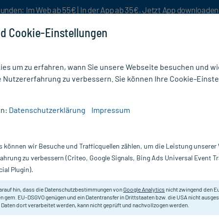
unden: Im Web ab 55€ | In der App ab 35€. Jetzt App downloade
d Cookie-Einstellungen
es um zu erfahren, wann Sie unsere Webseite besuchen und wie
e Nutzererfahrung zu verbessern. Sie können Ihre Cookie-Einste
nlösen
Rezeptur
Aktion %
en:
Datenschutzerklärung
Impressum
pfe (Muskelrelaxans) rezeptfrei
/
Magnesium Verla 300 Granulat Orange
s können wir Besuche und Trafficquellen zählen, um die Leistung unsere
Nur für kurze Zeit:
Gratis-Versand* ab 19€ Mindestbestellwert!
fahrung zu verbessern (Criteo, Google Signals, Bing Ads Universal Event 
ial Plugin).
Erfahrungen & B
arauf hin, dass die Datenschutzbestimmungen von
Google Analytics
nicht zwingend den E
n gem. EU-DSGVO genügen und ein Datentransfer in Drittstaaten bzw. die USA nicht ausg
 Daten dort verarbeitet werden, kann nicht geprüft und nachvollzogen werden.
Magnesium Verla 