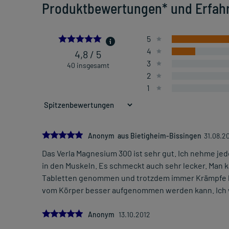
Produktbewertungen* und Erfah
4.825
5
4
4,8 / 5
3
40 insgesamt
2
1
5.0
Anonym aus Bietigheim-Bissingen
31.08.2
Das Verla Magnesium 300 ist sehr gut. Ich nehme je
in den Muskeln. Es schmeckt auch sehr lecker. Man 
Tabletten genommen und trotzdem immer Krämpfe b
vom Körper besser aufgenommen werden kann. Ich w
5.0
Anonym
13.10.2012