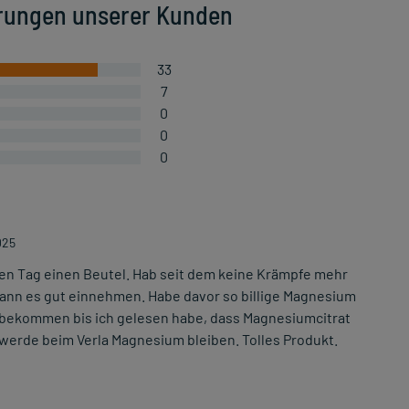
rungen unserer Kunden
33
7
0
0
0
025
den Tag einen Beutel. Hab seit dem keine Krämpfe mehr
kann es gut einnehmen. Habe davor so billige Magnesium
ekommen bis ich gelesen habe, dass Magnesiumcitrat
erde beim Verla Magnesium bleiben. Tolles Produkt.