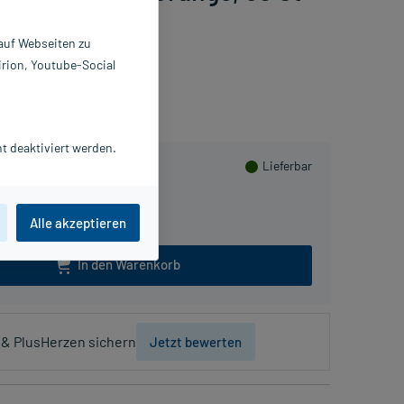
 auf Webseiten zu
irion, Youtube-Social
lusHerzen sammeln
t deaktiviert werden.
Lieferbar
100 St
Alle akzeptieren
In den Warenkorb
& PlusHerzen sichern
Jetzt bewerten