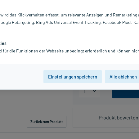
 wird das Klickverhalten erfasst, um relevante Anzeigen und Remarketing
PZN:01316917
Google Retargeting, Bing Ads Universal Event Tracking, Facebook Pixel, Ka
15,79 €
UVP
21,50 €
158
P
inkl. MwSt.
zzgl.
Versandkosten
kies
d für die Funktionen der Webseite unbedingt erforderlich und können nich
Packungseinheit
20 St
50 St
Einstellungen speichern
Alle ablehnen
Produkt bewerten 
Zurück zum Produkt