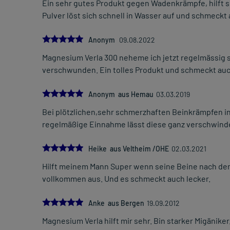
Ein sehr gutes Produkt gegen Wadenkrämpfe, hilft s
Pulver löst sich schnell in Wasser auf und schmeck
5.0
Anonym
09.08.2022
Magnesium Verla 300 neheme ich jetzt regelmässig
verschwunden. Ein tolles Produkt und schmeckt auc
5.0
Anonym aus Hemau
03.03.2019
Bei plötzlichen,sehr schmerzhaften Beinkrämpfen in 
regelmäßige Einnahme lässt diese ganz verschwind
5.0
Heike aus Veltheim /OHE
02.03.2021
Hilft meinem Mann Super wenn seine Beine nach de
vollkommen aus. Und es schmeckt auch lecker.
5.0
Anke aus Bergen
19.09.2012
Magnesium Verla hilft mir sehr. Bin starker Migäniker