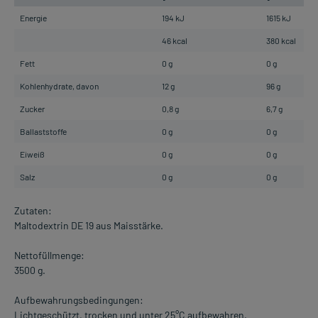
Energie
194 kJ
1615 kJ
46 kcal
380 kcal
Fett
0 g
0 g
Kohlenhydrate, davon
12 g
96 g
Zucker
0,8 g
6,7 g
Ballaststoffe
0 g
0 g
Eiweiß
0 g
0 g
Salz
0 g
0 g
Zutaten:
Maltodextrin DE 19 aus Maisstärke.
Nettofüllmenge:
3500 g.
Aufbewahrungsbedingungen:
Lichtgeschützt, trocken und unter 25°C aufbewahren.