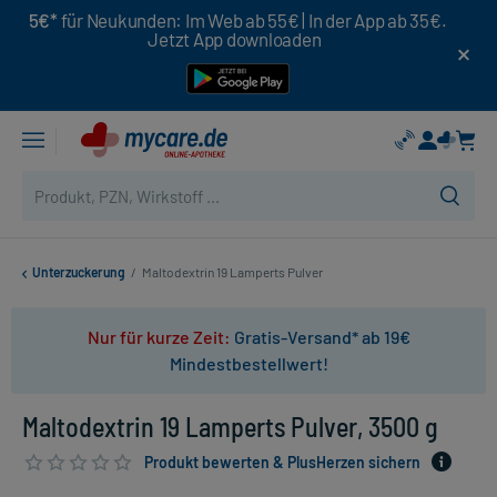
5€*
für Neukunden: Im Web ab 55€ | In der App ab 35€.
Jetzt App downloaden
Unterzuckerung
/
Maltodextrin 19 Lamperts Pulver
Nur für kurze Zeit:
Gratis-Versand* ab 19€
Mindestbestellwert!
Maltodextrin 19 Lamperts Pulver, 3500 g
Produkt bewerten & PlusHerzen sichern