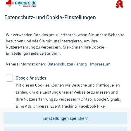
Datenschutz- und Cookie-Einstellungen
Wir verwenden Cookies um zu erfahren, wann Sie unsere Webseite
besuchen und wie Sie mit uns interagieren, um Ihre
Nutzererfahrung zu verbessern. Sie können Ihre Cookie-
Alle Preise gelten inkl. MwSt., ggf. zzgl. Versandkosten
Einstellungen jederzeit ändern.
Informationen auf dieser Website werden ausschließlich für
informative Zwecke zur Verfügung gestellt. Sie ersetzen keinesfalls
Nähere Informationen:
Datenschutzerklärung
Impressum
die Untersuchung und Behandlung durch einen Arzt. Bitte
beachten Sie, dass hierdurch weder Diagnosen gestellt noch
Google Analytics
Therapien eingeleitet werden können. | Diese Webseite benutzt
Mit diesen Cookies können wir Besuche und Trafficquellen
Google Analytics. Lesen Sie bitte dazu die wichtigen Hinweise in
unserer Datenschutzerklärung. Für den Widerruf einer Bestellung
zählen, um die Leistung unserer Webseite zu messen und
nutzen Sie das Formular:
Ihre Nutzererfahrung zu verbessern (Criteo, Google Signals,
Bing Ads Universal Event Tracking, Facebook Pixel,
Vertrag widerrufen
Youtube-Social Plugin).
Einstellungen speichern
Wir weisen darauf hin, dass die
Datenschutzbestimmungen von
Google Analytics
nicht