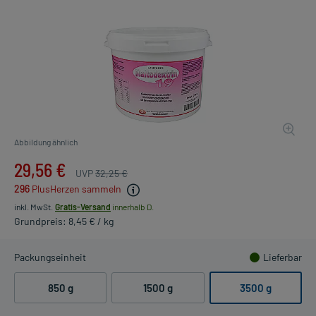
Abbildung ähnlich
29,56 €
UVP
32,25 €
296
PlusHerzen sammeln
inkl. MwSt.
Gratis-Versand
innerhalb D.
Grundpreis: 8,45 € / kg
Packungseinheit
Lieferbar
850 g
1500 g
3500 g