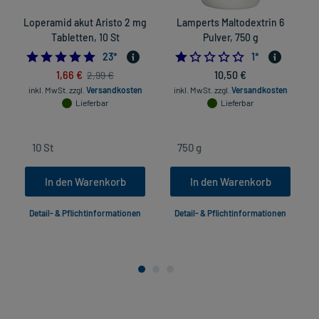
Loperamid akut Aristo 2 mg
Lamperts Maltodextrin 6
Tabletten, 10 St
Pulver, 750 g
4.826086956521739
1.0
23
*
1
*
1,66 €
10,50 €
2,99 €
inkl. MwSt.
zzgl.
Versandkosten
inkl. MwSt.
zzgl.
Versandkosten
Lieferbar
Lieferbar
In den Warenkorb
In den Warenkorb
Detail- & Pflichtinformationen
Detail- & Pflichtinformationen