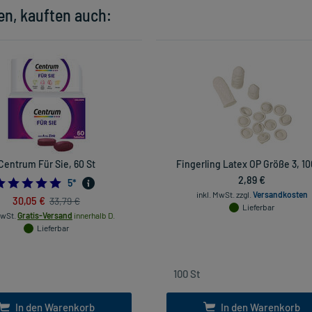
en, kauften auch:
Centrum Für Sie, 60 St
Fingerling Latex OP Größe 3, 10
2,89 €
5.0
5
*
inkl. MwSt.
zzgl.
Versandkosten
30,05 €
33,79 €
Lieferbar
MwSt.
Gratis-Versand
innerhalb D.
Lieferbar
In den Warenkorb
In den Warenkorb