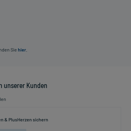
inden Sie
hier
.
n unserer Kunden
den
n & PlusHerzen sichern