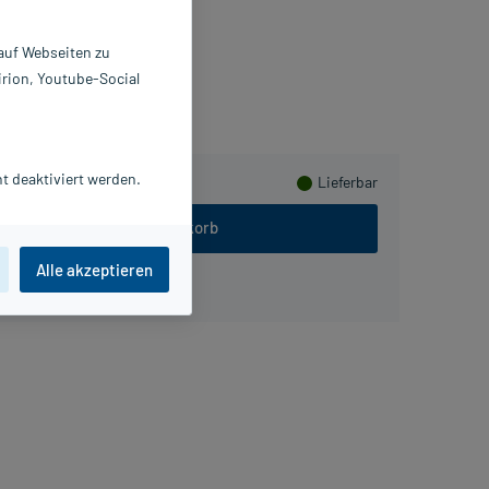
824281
EDELA
 auf Webseiten zu
irion, Youtube-Social
eln
t deaktiviert werden.
Lieferbar
In den Warenkorb
Alle akzeptieren