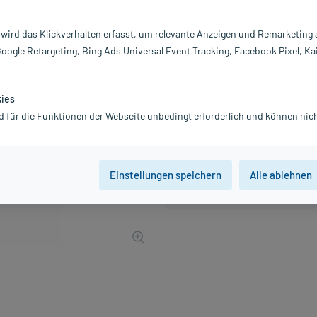
PZN:
16
Hersteller:
M
 wird das Klickverhalten erfasst, um relevante Anzeigen und Remarketing
7,30 €
Google Retargeting, Bing Ads Universal Event Tracking, Facebook Pixel, Ka
73
PlusHerzen samm
inkl. MwSt.
zzgl.
Versandkosten
kies
d für die Funktionen der Webseite unbedingt erforderlich und können nich
Einstellungen speichern
Alle ablehnen