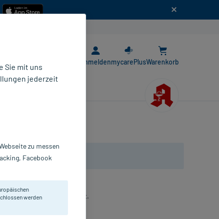
n
E-Rezept App
Anmelden
mycarePlus
Warenkorb
 Sie mit uns
llungen jederzeit
r Webseite zu messen
Tracking, Facebook
uropäischen
ustwarzen und trockener Haut.
eschlossen werden
St