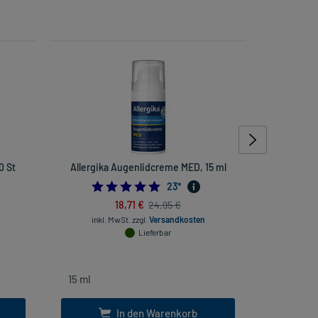
0 St
Allergika Augenlidcreme MED, 15 ml
Grippostad
4.869565217391305
23
*
18,71 €
24,95 €
inkl. MwSt.
zzgl.
Versandkosten
inkl
Lieferbar
In den Warenkorb