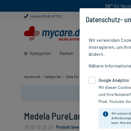
5€*
für Neuk
Hotline 03491-877012
Datenschutz- un
Wir verwenden Cooki
interagieren, um Ihr
Kategorien
Marken
Ratgeber
E-Rezept ei
ändern.
Nähere Information
mycare.de
/
Kategorien
/
Alles für die Frau
/
Medela PureLan Creme 
Google Analytics
Mit diesen Cookie
und Ihre Nutzerer
Pixel, Youtube-Soc
Medela PureLan Creme 7 g, 1 
Wir weisen d
Anforderunge
kann. Wie die
Produkt bewerten & PlusHerzen sichern