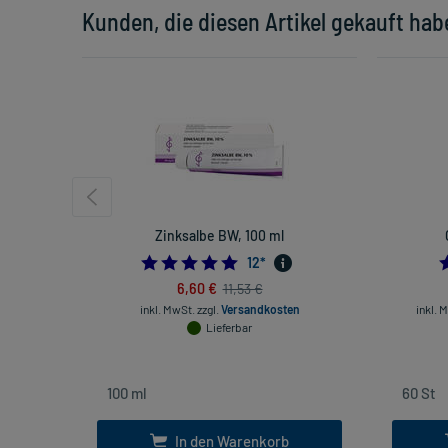
Kunden, die diesen Artikel gekauft hab
Zinksalbe BW, 100 ml
4.916666666666667
12
*
6,60 €
11,53 €
inkl. MwSt.
zzgl.
Versandkosten
inkl. 
Lieferbar
In den Warenkorb