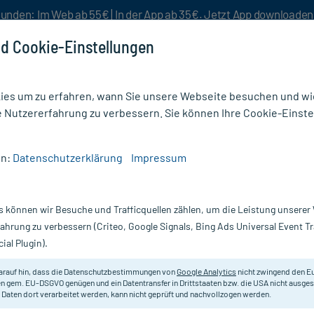
unden: Im Web ab 55€ | In der App ab 35€. Jetzt App downloade
d Cookie-Einstellungen
es um zu erfahren, wann Sie unsere Webseite besuchen und wie
e Nutzererfahrung zu verbessern. Sie können Ihre Cookie-Einste
nlösen
Rezeptur
Aktion %
en:
Datenschutzerklärung
Impressum
7 g
s können wir Besuche und Trafficquellen zählen, um die Leistung unsere
Nur für kurze Zeit:
Gratis-Versand* ab 19€ Mindestbestellwert!
fahrung zu verbessern (Criteo, Google Signals, Bing Ads Universal Event 
ial Plugin).
St
arauf hin, dass die Datenschutzbestimmungen von
Google Analytics
nicht zwingend den E
Schnelle Linderung bei wunden Br
n gem. EU-DSGVO genügen und ein Datentransfer in Drittstaaten bzw. die USA nicht ausg
 Daten dort verarbeitet werden, kann nicht geprüft und nachvollzogen werden.
Inhalt:
1 