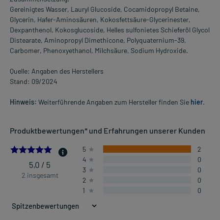
Gereinigtes Wasser, Lauryl Glucoside, Cocamidopropyl Betaine,
Glycerin, Hafer-Aminosäuren, Kokosfettsäure-Glycerinester,
Dexpanthenol, Kokosglucoside, Helles sulfonietes Schieferöl Glycol
Distearate, Aminopropyl Dimethicone, Polyquaternium-39,
Carbomer, Phenoxyethanol, Milchsäure, Sodium Hydroxide.
Quelle: Angaben des Herstellers
Stand: 09/2024
Hinweis:
Weiterführende Angaben zum Hersteller finden Sie
hier
.
Produktbewertungen* und Erfahrungen unserer Kunden
5.0
5
2
4
0
5,0 / 5
3
0
2 insgesamt
2
0
1
0