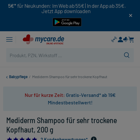
5€*
für Neukunden: Im Web ab 55€ | In der App ab 35€.
Jetzt App downloaden
Babypflege
/
Mediderm Shampoo für sehr trockene Kopfhaut
Nur für kurze Zeit:
Gratis-Versand* ab 19€
Mindestbestellwert!
Mediderm Shampoo für sehr trockene
Kopfhaut, 200 g
5.0
2 Kundenbewertungen*