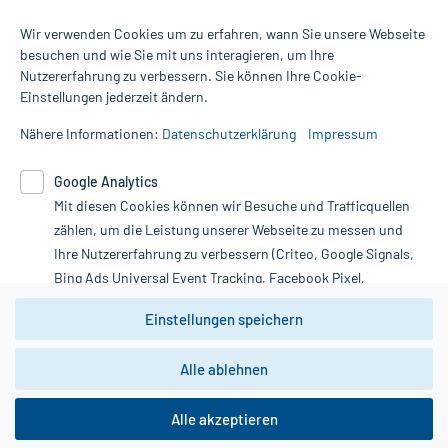
Für die Produkte der Kategorie Inhaler wurden 6 Bewertungen mit
Wir verwenden Cookies um zu erfahren, wann Sie unsere Webseite
durchschnittlich 4,5 von 5 Sternen abgegeben.
besuchen und wie Sie mit uns interagieren, um Ihre
Nutzererfahrung zu verbessern. Sie können Ihre Cookie-
Alle Preise gelten inkl. MwSt., ggf. zzgl. Versandkosten
Einstellungen jederzeit ändern.
Informationen auf dieser Website werden ausschließlich für
informative Zwecke zur Verfügung gestellt. Sie ersetzen keinesfalls
Nähere Informationen:
Datenschutzerklärung
Impressum
die Untersuchung und Behandlung durch einen Arzt. Bitte
beachten Sie, dass hierdurch weder Diagnosen gestellt noch
Google Analytics
Therapien eingeleitet werden können. | Diese Webseite benutzt
Mit diesen Cookies können wir Besuche und Trafficquellen
Google Analytics. Lesen Sie bitte dazu die wichtigen Hinweise in
unserer Datenschutzerklärung. Für den Widerruf einer Bestellung
zählen, um die Leistung unserer Webseite zu messen und
nutzen Sie das Formular:
Ihre Nutzererfahrung zu verbessern (Criteo, Google Signals,
Bing Ads Universal Event Tracking, Facebook Pixel,
Vertrag widerrufen
Youtube-Social Plugin).
Einstellungen speichern
Wir weisen darauf hin, dass die
Datenschutzbestimmungen von
Google Analytics
nicht
Alle ablehnen
*Hinweise zu unseren Aktionen und Bewertungen
zwingend den Europäischen Anforderungen gem. EU-
DSGVO genügen und ein Datentransfer in Drittstaaten bzw.
die USA nicht ausgeschlossen werden kann. Wie die
Alle akzeptieren
Daten dort verarbeitet werden, kann nicht geprüft und
nachvollzogen werden.
copyright @ 2026 Roland Helle e.K. - Versandapotheke - Alle Rechte vorbehalten