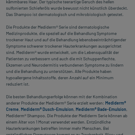
kämmbares Haar. Der typische teerartige Geruch des hellen
sulfonierten Schieferöls wurde bewusst nicht künstlich überdeckt.
Das Shampoo ist dermatologisch und mikrobiologisch getestet.
Die Produkte der Mediderm® Serie sind dermatologische
Medizinprodukte, die speziell auf die Behandlung Symptome
trockener Haut und auf die Behandlung lebensbeeinträchtigender
Symptome schwerer trockener Hauterkrankungen ausgerichtet
sind. Mediderm® wurde entwickelt, um die Lebensqualität der
Patienten zu verbessern und auch die mit Schuppenflechte,
Ekzemen und Neurodermitis verbundenen Symptome zu lindern
und die Behandlung zu unterstützen. Alle Produkte haben
hypoallergene Inhaltsstoffe, deren Anzahl auf ein Minimum
reduziert ist.
Die besten Behandlungserfolge können mit der Kombination
anderer Produkte der Mediderm® Serie erzielt werden:
Mediderm®
Creme
,
Mediderm® Dusch-Emulsion
,
Mediderm® Bade-Emulsion
,
Mediderm® Shampoo. Die Produkte der Mediderm Serie können ab
einem Alter von 1 Monat verwendet werden. Entzündliche
Hauterkrankungen betreffen immer mehr Menschen. Bei
entzündlichen Dermatosen kommt es zu Trockenheit, Riss- und