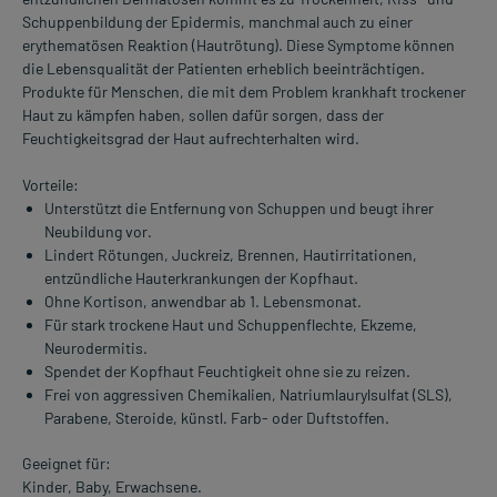
Schuppenbildung der Epidermis, manchmal auch zu einer
erythematösen Reaktion (Hautrötung). Diese Symptome können
die Lebensqualität der Patienten erheblich beeinträchtigen.
Produkte für Menschen, die mit dem Problem krankhaft trockener
Haut zu kämpfen haben, sollen dafür sorgen, dass der
Feuchtigkeitsgrad der Haut aufrechterhalten wird.
Vorteile:
Unterstützt die Entfernung von Schuppen und beugt ihrer
Neubildung vor.
Lindert Rötungen, Juckreiz, Brennen, Hautirritationen,
entzündliche Hauterkrankungen der Kopfhaut.
Ohne Kortison, anwendbar ab 1. Lebensmonat.
Für stark trockene Haut und Schuppenflechte, Ekzeme,
Neurodermitis.
Spendet der Kopfhaut Feuchtigkeit ohne sie zu reizen.
Frei von aggressiven Chemikalien, Natriumlaurylsulfat (SLS),
Parabene, Steroide, künstl. Farb- oder Duftstoffen.
Geeignet für:
Kinder, Baby, Erwachsene.