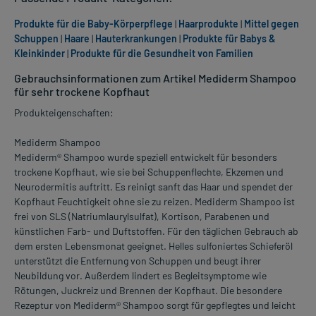
Produkte für die Baby-Körperpflege
|
Haarprodukte
|
Mittel gegen
Schuppen
|
Haare
|
Hauterkrankungen
|
Produkte für Babys &
Kleinkinder
|
Produkte für die Gesundheit von Familien
Gebrauchsinformationen zum Artikel Mediderm Shampoo
für sehr trockene Kopfhaut
Produkteigenschaften:
Mediderm Shampoo
Mediderm® Shampoo wurde speziell entwickelt für besonders
trockene Kopfhaut, wie sie bei Schuppenflechte, Ekzemen und
Neurodermitis auftritt. Es reinigt sanft das Haar und spendet der
Kopfhaut Feuchtigkeit ohne sie zu reizen. Mediderm Shampoo ist
frei von SLS (Natriumlaurylsulfat), Kortison, Parabenen und
künstlichen Farb- und Duftstoffen. Für den täglichen Gebrauch ab
dem ersten Lebensmonat geeignet. Helles sulfoniertes Schieferöl
unterstützt die Entfernung von Schuppen und beugt ihrer
Neubildung vor. Außerdem lindert es Begleitsymptome wie
Rötungen, Juckreiz und Brennen der Kopfhaut. Die besondere
Rezeptur von Mediderm® Shampoo sorgt für gepflegtes und leicht