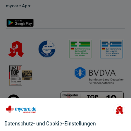
mycare App:
Rückgabe/Widerruf
Barrierefreiheitserklärung
Datenschutz- und Cookie-Einstellungen