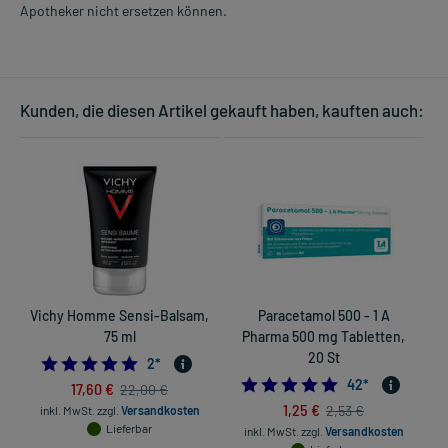
Apotheker nicht ersetzen können.
Kunden, die diesen Artikel gekauft haben, kauften auch:
Vichy Homme Sensi-Balsam,
Paracetamol 500 - 1 A
75 ml
Pharma 500 mg Tabletten,
20 St
5.0
2
*
in
4.8333333333333
42
*
17,60 €
22,00 €
1,25 €
2,53 €
inkl. MwSt.
zzgl.
Versandkosten
Lieferbar
inkl. MwSt.
zzgl.
Versandkosten