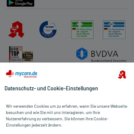
Datenschutz- und Cookie-Einstellungen
Wir verwenden Cookies um zu erfahren, wann Sie unsere Webseite
besuchen und wie Sie mit uns interagieren, um Ihre
Nutzererfahrung zu verbessern. Sie können Ihre Cookie-
Alle Preise gelten inkl. MwSt., ggf. zzgl. Versandkosten
Einstellungen jederzeit ändern.
Informationen auf dieser Website werden ausschließlich für
informative Zwecke zur Verfügung gestellt. Sie ersetzen keinesfalls