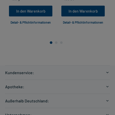
In den Warenkorb
In den Warenkorb
Detail- & Pflichtinformationen
Detail- & Pflichtinformationen
Kundenservice:
Versandkosten
Apotheke:
Zahlungsarten
Ratgeber
Kontakt
Außerhalb Deutschland:
E-Rezept
FAQ
Versandkosten Schweiz
Papierrezept einlösen
Hilfe
Unternehmen: