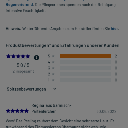
Regenerierend
. Die Pflegecremes spenden nach der Reinigung
intensive Feuchtigkeit.
Hinweis:
Weiterführende Angaben zum Hersteller finden Sie
hier
.
Produktbewertungen* und Erfahrungen unserer Kunden
5.0
5
2
4
0
5,0 / 5
3
0
2 insgesamt
2
0
1
0
Regina aus Garmisch-
5.0
Partenkirchen
30.06.2022
Wow! Das Peeling zaubert dem Gesicht eine sehr zarte Haut. Es
tut während des Einmassierens überhaupt nicht weh, wie