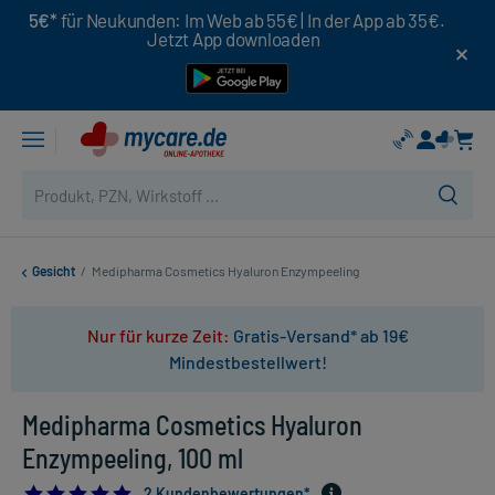
5€*
für Neukunden: Im Web ab 55€ | In der App ab 35€.
Jetzt App downloaden
Gesicht
/
Medipharma Cosmetics Hyaluron Enzympeeling
Nur für kurze Zeit:
Gratis-Versand* ab 19€
Mindestbestellwert!
Medipharma Cosmetics Hyaluron
Enzympeeling, 100 ml
5.0
2 Kundenbewertungen*