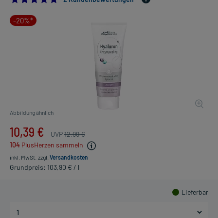
-20%*
Abbildung ähnlich
10,39 €
UVP
12,99 €
104
PlusHerzen sammeln
inkl. MwSt.
zzgl.
Versandkosten
Grundpreis: 103,90 € / l
Lieferbar