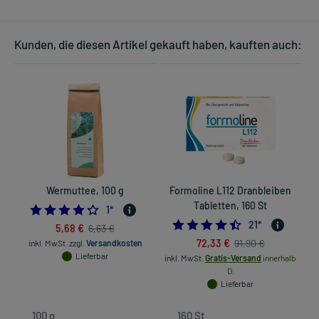
Kunden, die diesen Artikel gekauft haben, kauften auch:
Wermuttee, 100 g
Formoline L112 Dranbleiben
Tabletten, 160 St
4.0
1
*
4.4285714285714
21
*
5,68 €
6,63 €
72,33 €
91,90 €
inkl. MwSt.
zzgl.
Versandkosten
Lieferbar
inkl. MwSt.
Gratis-Versand
innerhalb
D.
Lieferbar