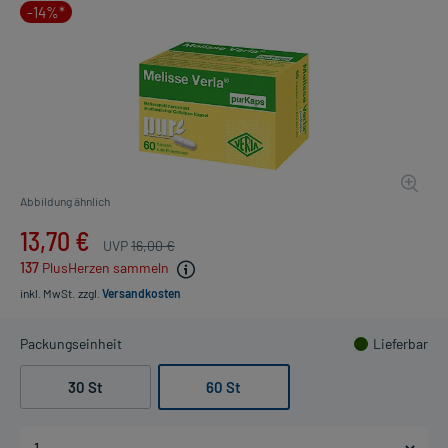
-14%*
Abbildung ähnlich
13,70 €
UVP
16,00 €
137
PlusHerzen sammeln
inkl. MwSt.
zzgl.
Versandkosten
Packungseinheit
Lieferbar
30 St
60 St