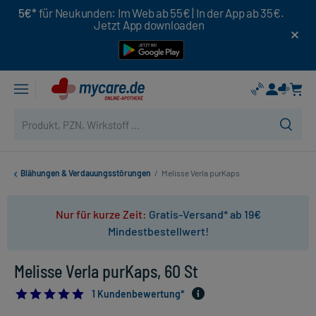
5€*
für Neukunden: Im Web ab 55€ | In der App ab 35€.
Jetzt App downloaden
Blähungen & Verdauungsstörungen
/
Melisse Verla purKaps
Nur für kurze Zeit:
Gratis-Versand* ab 19€
Mindestbestellwert!
Melisse Verla purKaps, 60 St
5.0
1 Kundenbewertung*