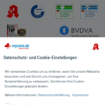
Datenschutz- und Cookie-Einstellungen
Wir verwenden Cookies um zu erfahren, wann Sie unsere Webseite
besuchen und wie Sie mit uns interagieren, um Ihre
Nutzererfahrung zu verbessern. Sie können Ihre Cookie-
Alle Preise gelten inkl. MwSt., ggf. zzgl. Versandkosten
Einstellungen jederzeit ändern.
Informationen auf dieser Website werden ausschließlich für
informative Zwecke zur Verfügung gestellt. Sie ersetzen keinesfalls
Nähere Informationen:
Datenschutzerklärung
Impressum
die Untersuchung und Behandlung durch einen Arzt. Bitte
beachten Sie, dass hierdurch weder Diagnosen gestellt noch