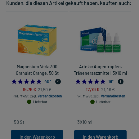
Kunden, die diesen Artikel gekauft haben, kauften auch:
Magnesium Verla 300
Artelac Augentropfen,
Granulat Orange, 50 St
Tränenersatzmittel, 3X10 ml
4.825
4.9473684210526
40
*
19
*
15,79 €
12,79 €
21,50 €
21,46 €
inkl. MwSt.
zzgl.
Versandkosten
inkl. MwSt.
zzgl.
Versandkosten
Lieferbar
Lieferbar
In den Warenkorb
In den Warenkorb