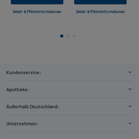
Detail- & Pflichtinformationen
Detail- & Pflichtinformationen
Kundenservice:
Versandkosten
Apotheke:
Zahlungsarten
Ratgeber
Kontakt
Außerhalb Deutschland:
E-Rezept
FAQ
Versandkosten Schweiz
Papierrezept einlösen
Hilfe
Unternehmen:
Formular anfordern
mycarePlus
Experten-Team
Arzneimittel-Check