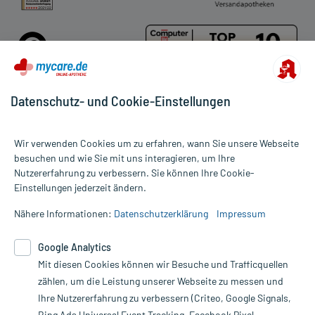
Datenschutz- und Cookie-Einstellungen
Für die Produkte der Kategorie Haut wurden 6129 Bewertungen mit
Wir verwenden Cookies um zu erfahren, wann Sie unsere Webseite
durchschnittlich 4,8 von 5 Sternen abgegeben.
besuchen und wie Sie mit uns interagieren, um Ihre
Nutzererfahrung zu verbessern. Sie können Ihre Cookie-
Alle Preise gelten inkl. MwSt., ggf. zzgl. Versandkosten
Einstellungen jederzeit ändern.
Informationen auf dieser Website werden ausschließlich für
informative Zwecke zur Verfügung gestellt. Sie ersetzen keinesfalls
Nähere Informationen:
Datenschutzerklärung
Impressum
die Untersuchung und Behandlung durch einen Arzt. Bitte
beachten Sie, dass hierdurch weder Diagnosen gestellt noch
Google Analytics
Therapien eingeleitet werden können. | Diese Webseite benutzt
Mit diesen Cookies können wir Besuche und Trafficquellen
Google Analytics. Lesen Sie bitte dazu die wichtigen Hinweise in
unserer Datenschutzerklärung. Für den Widerruf einer Bestellung
zählen, um die Leistung unserer Webseite zu messen und
nutzen Sie das Formular:
Ihre Nutzererfahrung zu verbessern (Criteo, Google Signals,
Bing Ads Universal Event Tracking, Facebook Pixel,