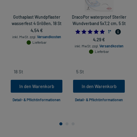
Gothaplast Wundpflaster
DracoPor waterproof Steriler
wasserfest 4 Größen, 18 St
Wundverband 5x7,2 cm, 5 St
4,54 €
5.0
1
*
inkl. MwSt.
zzgl.
Versandkosten
4,29 €
Lieferbar
inkl. MwSt.
zzgl.
Versandkosten
Lieferbar
In den Warenkorb
In den Warenkorb
Detail- & Pflichtinformationen
Detail- & Pflichtinformationen