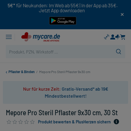
5€*
für Neukunden: Im Web ab 55€ | In der App ab 35€.
Jetzt App downloaden
Pflaster & Binden
/
Mepore Pro Steril Pflaster 9x30 cm
Nur für kurze Zeit:
Gratis-Versand* ab 19€
Mindestbestellwert!
Mepore Pro Steril Pflaster 9x30 cm, 30 St
Produkt bewerten & PlusHerzen sichern